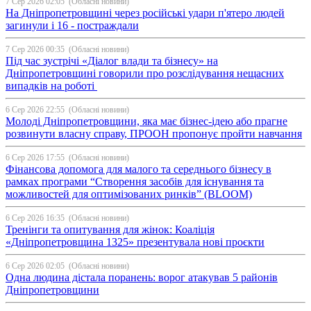
7 Сер 2026 02:05
(Обласні новини)
На Дніпропетровщині через російські удари п'ятеро людей
загинули і 16 - постраждали
7 Сер 2026 00:35
(Обласні новини)
Під час зустрічі «Діалог влади та бізнесу» на
Дніпропетровщині говорили про розслідування нещасних
випадків на роботі
6 Сер 2026 22:55
(Обласні новини)
Молоді Дніпропетровщини, яка має бізнес-ідею або прагне
розвинути власну справу, ПРООН пропонує пройти навчання
6 Сер 2026 17:55
(Обласні новини)
Фінансова допомога для малого та середнього бізнесу в
рамках програми “Створення засобів для існування та
можливостей для оптимізованих ринків” (BLOOM)
6 Сер 2026 16:35
(Обласні новини)
Тренінги та опитування для жінок: Коаліція
«Дніпропетровщина 1325» презентувала нові проєкти
6 Сер 2026 02:05
(Обласні новини)
Одна людина дістала поранень: ворог атакував 5 районів
Дніпропетровщини