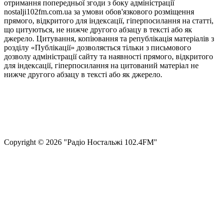
отримання попередньої згоди з боку адміністрації
nostalji102fm.com.ua за умови обов'язкового розміщення
прямого, відкритого для індексації, гіперпосилання на статті,
що цитуються, не нижче другого абзацу в тексті або як
джерело. Цитування, копіювання та републікація матеріалів з
розділу «Публікації» дозволяється тільки з письмового
дозволу адміністрації сайту та наявності прямого, відкритого
для індексації, гіперпосилання на цитований матеріал не
нижче другого абзацу в тексті або як джерело.
Правила користування сайтом та використання матеріалів
Політика конфіденційності та захисту персональних даних
Структура власності
Сopyright © 2026 "Радіо Ностальжі 102.4FM"