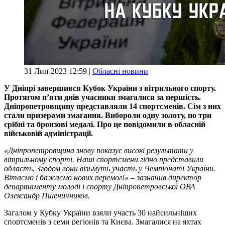
31 Лип 2023 12:59 |
Обласні новини
У Дніпрі завершився Кубок України з вітрильного спорту.
Протягом п’яти днів учасники змагалися за першість.
Дніпропетровщину представляли 14 спортсменів. Сім з них
стали призерами змагання. Вибороли одну золоту, по три
срібні та бронзові медалі. Про це повідомили в обласній
військовій адміністрації.
«Дніпропетровщина знову показує високі результати у
вітрильному спорті. Наші спортсмени гідно представили
область. Згодом вони візьмуть участь у Чемпіонаті України.
Вітаємо і бажаємо нових перемог!» – зазначив директор
департаменту молоді і спорту Дніпропетровської ОВА
Олександр Пшеничников.
Загалом у Кубку України взяли участь 30 найсильніших
спортсменів з семи регіонів та Києва. Змагалися на яхтах