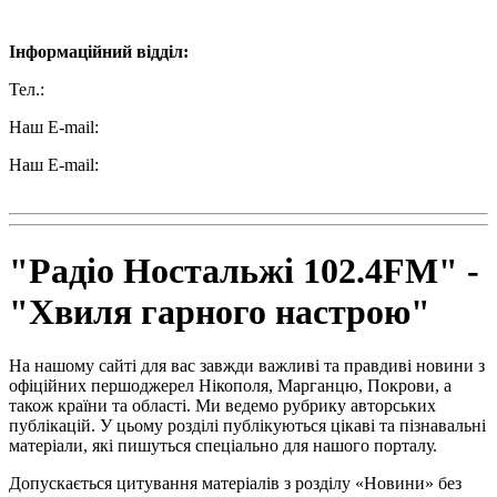
Наші контакти:
Інформаційний відділ:
Тел.:
+38 (050) 233-69-11
Наш E-mail:
ttradio@ukr.net
Наш E-mail:
radio102.4fm@gmail.com
"Радіо Ностальжі 102.4FM" -
"Хвиля гарного настрою"
На нашому сайті для вас завжди важливі та правдиві новини з
офіційних першоджерел Нікополя, Марганцю, Покрови, а
також країни та області. Ми ведемо рубрику авторських
публікацій. У цьому розділі публікуються цікаві та пізнавальні
матеріали, які пишуться спеціально для нашого порталу.
Допускається цитування матеріалів з розділу «Новини» без