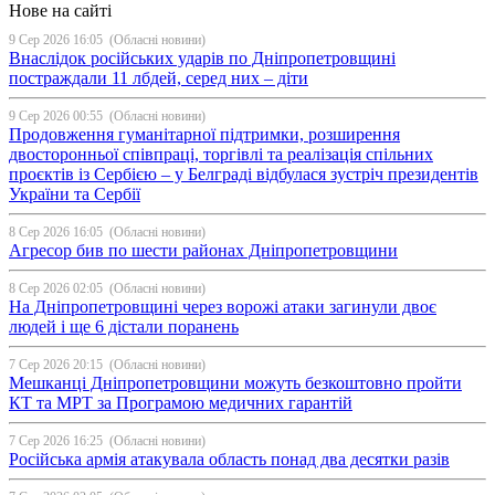
Нове на сайті
9 Сер 2026 16:05
(Обласні новини)
Внаслідок російських ударів по Дніпропетровщині
постраждали 11 лбдей, серед них – діти
9 Сер 2026 00:55
(Обласні новини)
Продовження гуманітарної підтримки, розширення
двосторонньої співпраці, торгівлі та реалізація спільних
проєктів із Сербією – у Белграді відбулася зустріч президентів
України та Сербії
8 Сер 2026 16:05
(Обласні новини)
Агресор бив по шести районах Дніпропетровщини
8 Сер 2026 02:05
(Обласні новини)
На Дніпропетровщині через ворожі атаки загинули двоє
людей і ще 6 дістали поранень
7 Сер 2026 20:15
(Обласні новини)
Мешканці Дніпропетровщини можуть безкоштовно пройти
КТ та МРТ за Програмою медичних гарантій
7 Сер 2026 16:25
(Обласні новини)
Російська армія атакувала область понад два десятки разів