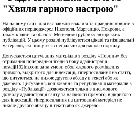
"Хвиля гарного настрою"
На нашому сайті для вас завжди важливі та правдиві новини з
офіційних першоджерел Нікополя, Марганцю, Покрови, а
також країни та області. Ми ведемо рубрику авторських
публікацій. У цьому розділі публікуються цікаві та пізнавальні
матеріали, які пишуться спеціально для нашого порталу.
Допускається цитування матеріалів з розділу «Новини» без
отримання попередньої згоди з боку адміністрації
nostalji102fm.com.ua за умови обов'язкового розміщення
прямого, відкритого для індексації, гіперпосилання на статті,
що цитуються, не нижче другого абзацу в тексті або як
джерело. Цитування, копіювання та републікація матеріалів з
розділу «Публікації» дозволяється тільки з письмового
дозволу адміністрації сайту та наявності прямого, відкритого
для індексації, гіперпосилання на цитований матеріал не
нижче другого абзацу в тексті або як джерело.
Правила користування сайтом та використання матеріалів
Політика конфіденційності та захисту персональних даних
Структура власності