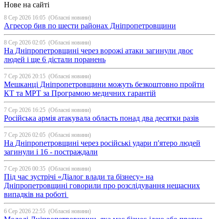
Нове на сайті
8 Сер 2026 16:05
(Обласні новини)
Агресор бив по шести районах Дніпропетровщини
8 Сер 2026 02:05
(Обласні новини)
На Дніпропетровщині через ворожі атаки загинули двоє
людей і ще 6 дістали поранень
7 Сер 2026 20:15
(Обласні новини)
Мешканці Дніпропетровщини можуть безкоштовно пройти
КТ та МРТ за Програмою медичних гарантій
7 Сер 2026 16:25
(Обласні новини)
Російська армія атакувала область понад два десятки разів
7 Сер 2026 02:05
(Обласні новини)
На Дніпропетровщині через російські удари п'ятеро людей
загинули і 16 - постраждали
7 Сер 2026 00:35
(Обласні новини)
Під час зустрічі «Діалог влади та бізнесу» на
Дніпропетровщині говорили про розслідування нещасних
випадків на роботі
6 Сер 2026 22:55
(Обласні новини)