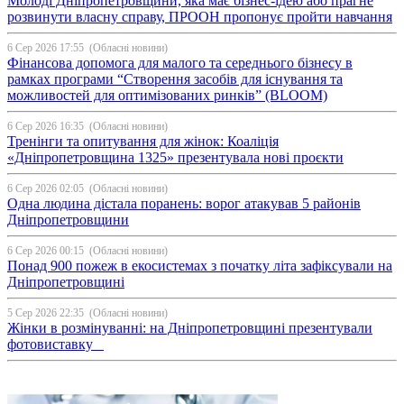
Молоді Дніпропетровщини, яка має бізнес-ідею або прагне
розвинути власну справу, ПРООН пропонує пройти навчання
6 Сер 2026 17:55
(Обласні новини)
Фінансова допомога для малого та середнього бізнесу в
рамках програми “Створення засобів для існування та
можливостей для оптимізованих ринків” (BLOOM)
6 Сер 2026 16:35
(Обласні новини)
Тренінги та опитування для жінок: Коаліція
«Дніпропетровщина 1325» презентувала нові проєкти
6 Сер 2026 02:05
(Обласні новини)
Одна людина дістала поранень: ворог атакував 5 районів
Дніпропетровщини
6 Сер 2026 00:15
(Обласні новини)
Понад 900 пожеж в екосистемах з початку літа зафіксували на
Дніпропетровщині
5 Сер 2026 22:35
(Обласні новини)
Жінки в розмінуванні: на Дніпропетровщині презентували
фотовиставку