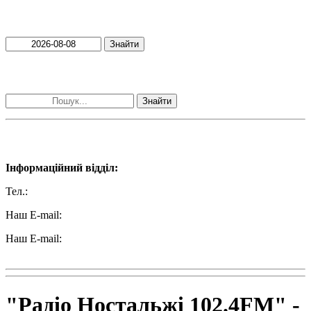
Пошук матеріалів за датою
Знайти
Пошук матеріалів за словами
Знайти
Наші контакти:
Інформаційний відділ:
Тел.:
+38 (050) 233-69-11
Наш E-mail:
ttradio@ukr.net
Наш E-mail:
radio102.4fm@gmail.com
"Радіо Ностальжі 102.4FM" -