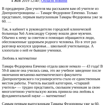
4 Жов 2019 12:40 |
Обласні новини
В преддверии Дня учителя мы расскажем вам об учителе из
Днепропетровщины — Тамаре Федоровне Евченко. Только
представьте, первым выпускникам Тамары Федоровны уже за
60. …
Так, в кабинет к руководителю городской клинической
больницы №6 Александру Серому вошли двое мужчин.
Обычно к нему за советом и помощью обращаются люди,
обеспокоенные здоровьем родного человека. Но в этот раз
разговор коснулся здоровья… школьной учительницы. А
хлопотали о ней ее бывшие ученики.
Любовь к математике
Тамара Федоровна Евченко отдала школе немало — 43 года! В
59-й школе она училась сама, это же учебное заведение после
окончания механико-математического факультета
Днепропетровского госуниверситета стало ее единственным
местом работы. Учитель высшей категории, «старший
учитель» — трудно представить, скольким ученикам за свою
многолетнюю учительскую жизнь привила она любовь к
фундаментальной науке — математике!
Самым первым выпускникам Тамары Федоровны уже за 60.