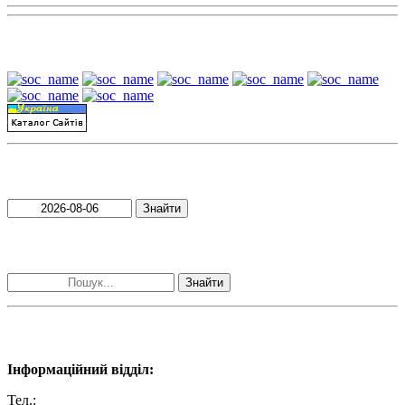
Наші партнери:
Пошук матеріалів за датою
Знайти
Пошук матеріалів за словами
Знайти
Наші контакти:
Інформаційний відділ:
Тел.:
+38 (050) 233-69-11