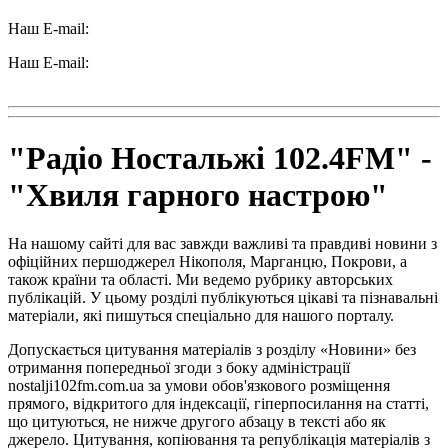
Наш E-mail:
ttradio@ukr.net
Наш E-mail:
radio102.4fm@gmail.com
"Радіо Ностальжі 102.4FM" -
"Хвиля гарного настрою"
На нашому сайті для вас завжди важливі та правдиві новини з
офіційних першоджерел Нікополя, Марганцю, Покрови, а
також країни та області. Ми ведемо рубрику авторських
публікацій. У цьому розділі публікуються цікаві та пізнавальні
матеріали, які пишуться спеціально для нашого порталу.
Допускається цитування матеріалів з розділу «Новини» без
отримання попередньої згоди з боку адміністрації
nostalji102fm.com.ua за умови обов'язкового розміщення
прямого, відкритого для індексації, гіперпосилання на статті,
що цитуються, не нижче другого абзацу в тексті або як
джерело. Цитування, копіювання та републікація матеріалів з