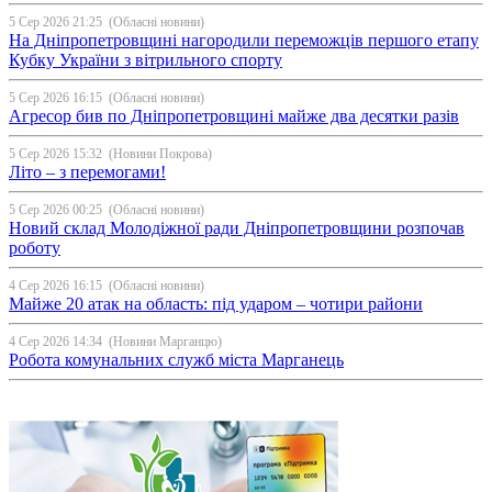
5 Сер 2026 21:25
(Обласні новини)
На Дніпропетровщині нагородили переможців першого етапу
Кубку України з вітрильного спорту
5 Сер 2026 16:15
(Обласні новини)
Агресор бив по Дніпропетровщині майже два десятки разів
5 Сер 2026 15:32
(Новини Покрова)
Літо – з перемогами!
5 Сер 2026 00:25
(Обласні новини)
Новий склад Молодіжної ради Дніпропетровщини розпочав
роботу
4 Сер 2026 16:15
(Обласні новини)
Майже 20 атак на область: під ударом – чотири райони
4 Сер 2026 14:34
(Новини Марганцю)
Робота комунальних служб міста Марганець