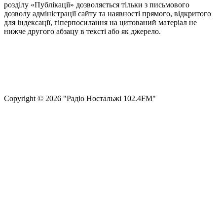
розділу «Публікації» дозволяється тільки з письмового
дозволу адміністрації сайту та наявності прямого, відкритого
для індексації, гіперпосилання на цитований матеріал не
нижче другого абзацу в тексті або як джерело.
Правила користування сайтом та використання матеріалів
Політика конфіденційності та захисту персональних даних
Структура власності
Сopyright © 2026 "Радіо Ностальжі 102.4FM"