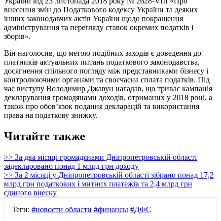
України від 23 листопада 2018 року № 2628-VIII «Про
внесення змін до Податкового кодексу України та деяких
інших законодавчих актів України щодо покращення
адміністрування та перегляду ставок окремих податків і
зборів».
Він наголосив, що метою подібних заходів є доведення до
платників актуальних питань податкового законодавства,
досягнення спільного погляду між представниками бізнесу і
контролюючими органами та своєчасна сплата податків. Під
час виступу Володимир Джавун нагадав, що триває кампанія
декларування громадянами доходів, отриманих у 2018 році, а
також про обов’язок подання декларацій та використання
права на податкову знижку.
Читайте также
>> За два місяці громадянами Дніпропетровській області
задекларовано понад 1 млрд грн доходу
>> За 2 місяці у Дніпропетровській області зібрано понад 17,2
млрд грн податкових і митних платежів та 2,4 млрд грн
єдиного внеску
Теги:
#новости области
#финансы
#ДФС