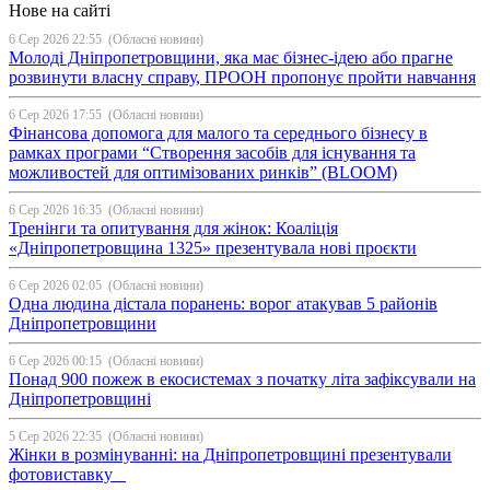
Нове на сайті
6 Сер 2026 22:55
(Обласні новини)
Молоді Дніпропетровщини, яка має бізнес-ідею або прагне
розвинути власну справу, ПРООН пропонує пройти навчання
6 Сер 2026 17:55
(Обласні новини)
Фінансова допомога для малого та середнього бізнесу в
рамках програми “Створення засобів для існування та
можливостей для оптимізованих ринків” (BLOOM)
6 Сер 2026 16:35
(Обласні новини)
Тренінги та опитування для жінок: Коаліція
«Дніпропетровщина 1325» презентувала нові проєкти
6 Сер 2026 02:05
(Обласні новини)
Одна людина дістала поранень: ворог атакував 5 районів
Дніпропетровщини
6 Сер 2026 00:15
(Обласні новини)
Понад 900 пожеж в екосистемах з початку літа зафіксували на
Дніпропетровщині
5 Сер 2026 22:35
(Обласні новини)
Жінки в розмінуванні: на Дніпропетровщині презентували
фотовиставку