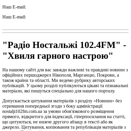
Наш E-mail:
ttradio@ukr.net
Наш E-mail:
radio102.4fm@gmail.com
"Радіо Ностальжі 102.4FM" -
"Хвиля гарного настрою"
На нашому сайті для вас завжди важливі та правдиві новини з
офіційних першоджерел Нікополя, Марганцю, Покрови, а
також країни та області. Ми ведемо рубрику авторських
публікацій. У цьому розділі публікуються цікаві та пізнавальні
матеріали, які пишуться спеціально для нашого порталу.
Допускається цитування матеріалів з розділу «Новини» без
отримання попередньої згоди з боку адміністрації
nostalji102fm.com.ua за умови обов'язкового розміщення
прямого, відкритого для індексації, гіперпосилання на статті,
що цитуються, не нижче другого абзацу в тексті або як
джерело. Цитування, копіювання та републікація матеріалів з