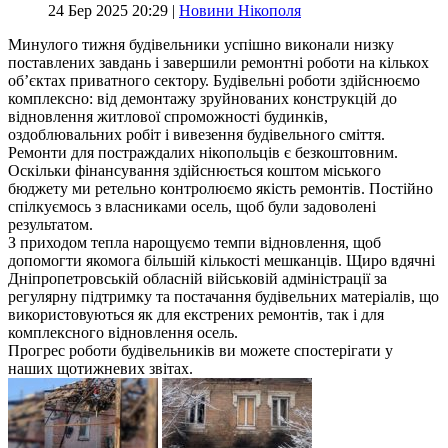
24 Бер 2025 20:29 |
Новини Нікополя
Минулого тижня будівельники успішно виконали низку
поставлених завдань і завершили ремонтні роботи на кількох
об’єктах приватного сектору. Будівельні роботи здійснюємо
комплексно: від демонтажу зруйнованих конструкцій до
відновлення житлової спроможності будинків,
оздоблювальних робіт і вивезення будівельного сміття.
Ремонти для постраждалих нікопольців є безкоштовним.
Оскільки фінансування здійснюється коштом міського
бюджету ми ретельно контролюємо якість ремонтів. Постійно
спілкуємось з власниками осель, щоб були задоволені
результатом.
З приходом тепла нарощуємо темпи відновлення, щоб
допомогти якомога більшій кількості мешканців. Щиро вдячні
Дніпропетровській обласній військовій адміністрації за
регулярну підтримку та постачання будівельних матеріалів, що
використовуються як для екстрених ремонтів, так і для
комплексного відновлення осель.
Прогрес роботи будівельників ви можете спостерігати у
наших щотижневих звітах.