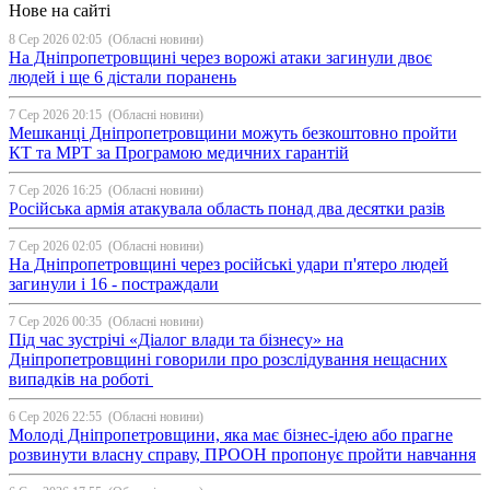
Нове на сайті
8 Сер 2026 02:05
(Обласні новини)
На Дніпропетровщині через ворожі атаки загинули двоє
людей і ще 6 дістали поранень
7 Сер 2026 20:15
(Обласні новини)
Мешканці Дніпропетровщини можуть безкоштовно пройти
КТ та МРТ за Програмою медичних гарантій
7 Сер 2026 16:25
(Обласні новини)
Російська армія атакувала область понад два десятки разів
7 Сер 2026 02:05
(Обласні новини)
На Дніпропетровщині через російські удари п'ятеро людей
загинули і 16 - постраждали
7 Сер 2026 00:35
(Обласні новини)
Під час зустрічі «Діалог влади та бізнесу» на
Дніпропетровщині говорили про розслідування нещасних
випадків на роботі
6 Сер 2026 22:55
(Обласні новини)
Молоді Дніпропетровщини, яка має бізнес-ідею або прагне
розвинути власну справу, ПРООН пропонує пройти навчання