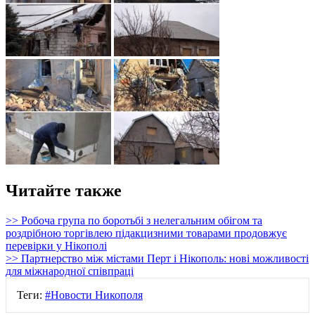
Читайте также
>> Робоча група по боротьбі з нелегальним обігом та
роздрібною торгівлею підакцизними товарами продовжує
перевірки у Нікополі
>> Партнерство між містами Перт і Нікополь: нові можливості
для міжнародної співпраці
Теги:
#Новости Никополя