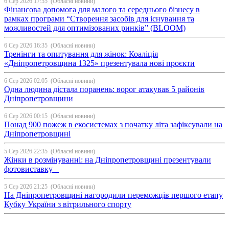
6 Сер 2026 17:55
(Обласні новини)
Фінансова допомога для малого та середнього бізнесу в
рамках програми “Створення засобів для існування та
можливостей для оптимізованих ринків” (BLOOM)
6 Сер 2026 16:35
(Обласні новини)
Тренінги та опитування для жінок: Коаліція
«Дніпропетровщина 1325» презентувала нові проєкти
6 Сер 2026 02:05
(Обласні новини)
Одна людина дістала поранень: ворог атакував 5 районів
Дніпропетровщини
6 Сер 2026 00:15
(Обласні новини)
Понад 900 пожеж в екосистемах з початку літа зафіксували на
Дніпропетровщині
5 Сер 2026 22:35
(Обласні новини)
Жінки в розмінуванні: на Дніпропетровщині презентували
фотовиставку
5 Сер 2026 21:25
(Обласні новини)
На Дніпропетровщині нагородили переможців першого етапу
Кубку України з вітрильного спорту