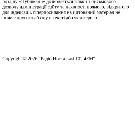
розділу «Публікації» дозволяється тільки з письмового
дозволу адміністрації сайту та наявності прямого, відкритого
для індексації, гіперпосилання на цитований матеріал не
нижче другого абзацу в тексті або як джерело.
Правила користування сайтом та використання матеріалів
Політика конфіденційності та захисту персональних даних
Структура власності
Сopyright © 2026 "Радіо Ностальжі 102.4FM"