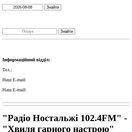
Знайти
Пошук матеріалів за словами
Знайти
Наші контакти:
Інформаційний відділ:
Тел.:
+38 (050) 233-69-11
Наш E-mail:
ttradio@ukr.net
Наш E-mail:
radio102.4fm@gmail.com
"Радіо Ностальжі 102.4FM" -
"Хвиля гарного настрою"