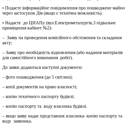
• Подаєте інформаційне повідомлення про пошкоджене майно
через застосунок Дія (якщо є технічна можливість).
• Надаєте
до ЦНАПу (вул.Електрометалургів,3 підвальне
приміщення кабінет №2):
–
Заяву на проведення комісійного обстеження та складання
акту;
– Заяву про необхідність відновлення (або надання матеріалів
для самостійного виконання
робіт).
До заяви додаються наступні документи:
– фото пошкодження (до 5 світлин);
– копії документів на право власності;
– копію технічного паспорту будівлі;
– копію паспорту та
коду власника будівлі.
– якщо заяву надає представник власника- копію паспорту та
коду
заявника.