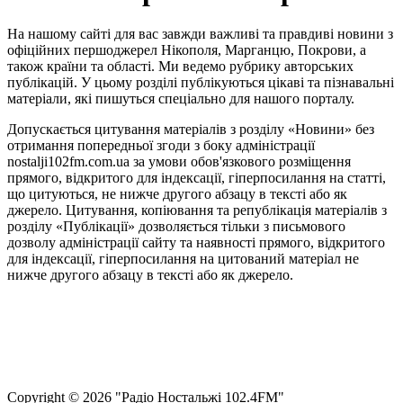
На нашому сайті для вас завжди важливі та правдиві новини з
офіційних першоджерел Нікополя, Марганцю, Покрови, а
також країни та області. Ми ведемо рубрику авторських
публікацій. У цьому розділі публікуються цікаві та пізнавальні
матеріали, які пишуться спеціально для нашого порталу.
Допускається цитування матеріалів з розділу «Новини» без
отримання попередньої згоди з боку адміністрації
nostalji102fm.com.ua за умови обов'язкового розміщення
прямого, відкритого для індексації, гіперпосилання на статті,
що цитуються, не нижче другого абзацу в тексті або як
джерело. Цитування, копіювання та републікація матеріалів з
розділу «Публікації» дозволяється тільки з письмового
дозволу адміністрації сайту та наявності прямого, відкритого
для індексації, гіперпосилання на цитований матеріал не
нижче другого абзацу в тексті або як джерело.
Правила користування сайтом та використання матеріалів
Політика конфіденційності та захисту персональних даних
Структура власності
Сopyright © 2026 "Радіо Ностальжі 102.4FM"