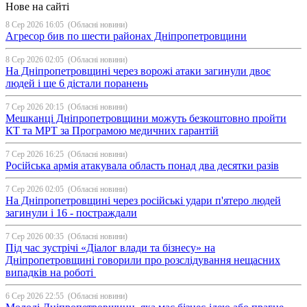
Нове на сайті
8 Сер 2026 16:05
(Обласні новини)
Агресор бив по шести районах Дніпропетровщини
8 Сер 2026 02:05
(Обласні новини)
На Дніпропетровщині через ворожі атаки загинули двоє
людей і ще 6 дістали поранень
7 Сер 2026 20:15
(Обласні новини)
Мешканці Дніпропетровщини можуть безкоштовно пройти
КТ та МРТ за Програмою медичних гарантій
7 Сер 2026 16:25
(Обласні новини)
Російська армія атакувала область понад два десятки разів
7 Сер 2026 02:05
(Обласні новини)
На Дніпропетровщині через російські удари п'ятеро людей
загинули і 16 - постраждали
7 Сер 2026 00:35
(Обласні новини)
Під час зустрічі «Діалог влади та бізнесу» на
Дніпропетровщині говорили про розслідування нещасних
випадків на роботі
6 Сер 2026 22:55
(Обласні новини)