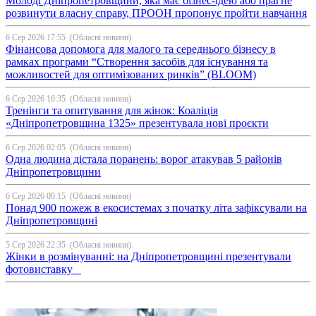
Молоді Дніпропетровщини, яка має бізнес-ідею або прагне
розвинути власну справу, ПРООН пропонує пройти навчання
6 Сер 2026 17:55
(Обласні новини)
Фінансова допомога для малого та середнього бізнесу в
рамках програми “Створення засобів для існування та
можливостей для оптимізованих ринків” (BLOOM)
6 Сер 2026 16:35
(Обласні новини)
Тренінги та опитування для жінок: Коаліція
«Дніпропетровщина 1325» презентувала нові проєкти
6 Сер 2026 02:05
(Обласні новини)
Одна людина дістала поранень: ворог атакував 5 районів
Дніпропетровщини
6 Сер 2026 00:15
(Обласні новини)
Понад 900 пожеж в екосистемах з початку літа зафіксували на
Дніпропетровщині
5 Сер 2026 22:35
(Обласні новини)
Жінки в розмінуванні: на Дніпропетровщині презентували
фотовиставку