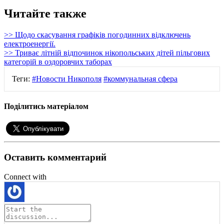
Читайте также
>> Щодо скасування графіків погодинних відключень
електроенергії.
>> Триває літній відпочинок нікопольських дітей пільгових
категорій в оздоровчих таборах
Теги:
#Новости Никополя
#коммунальная сфера
Поділитись матеріалом
Оставить комментарий
Connect with