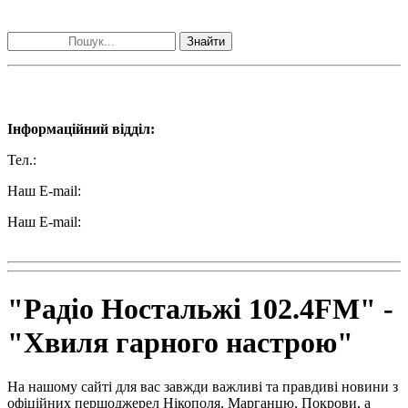
Пошук матеріалів за словами
Знайти
Наші контакти:
Інформаційний відділ:
Тел.:
+38 (050) 233-69-11
Наш E-mail:
ttradio@ukr.net
Наш E-mail:
radio102.4fm@gmail.com
"Радіо Ностальжі 102.4FM" -
"Хвиля гарного настрою"
На нашому сайті для вас завжди важливі та правдиві новини з
офіційних першоджерел Нікополя, Марганцю, Покрови, а