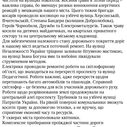
чистоти на вулицях Нікополя. Косіння трави в літній період –
важлива справа, бо зменшує ризики виникнення алергічних
реакцій у мешканців нашого міста. Цього тижня бригади
косарів проводили косовицю на узбіччі вулиць Херсонській,
Вчительській, Степана Бандери (колишня Добролюбова),
Героїв Чорнобиля, Дружби та Електрометалургів. Також траву
косили на дитячих майданчиках, на кварталах приватного
сектору та на центральному міському кладовищі.
Для забезпечення належного стану дорожнього покриття доріг
в нашому місті ведеться поточний ремонт. На вулиці
Незалежності України тріщини заливали бітумною мастикою,
на вулиці Івана Богуна ями та вибоїни ліквідували
струменевим методом.
Електрики проводили ремонтні роботи на світлофорному
об’єкті, що знаходиться на перехресті проспекту та вулиці
Педагогічної. Роботи важливі, адже перехрестя щодня
перетинають багато автомобілів та пішоходів. Справний
світлофор – це безпека для всіх учасників дорожнього руху.
Роботи щодо розрівнювання землі продовжували на
центральній алеї проспекту Трубників та на узбіччі вулиці
Патріотів України. На рівній поверхні комунальники зможуть
косити траву за допомогою техніки, а не вручну, що
сприятиме економії часу та ресурсів.
У скверах міста прополювали квітники.
Комплексне прибирання проїжджої частини дороги