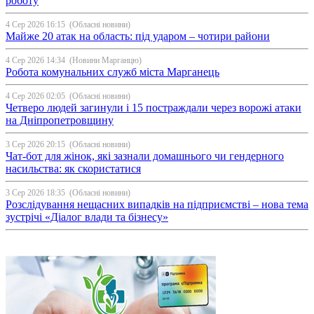
роботу
4 Сер 2026 16:15
(Обласні новини)
Майже 20 атак на область: під ударом – чотири райони
4 Сер 2026 14:34
(Новини Марганцю)
Робота комунальних служб міста Марганець
4 Сер 2026 02:05
(Обласні новини)
Четверо людей загинули і 15 постраждали через ворожі атаки
на Дніпропетровщину
3 Сер 2026 20:15
(Обласні новини)
Чат-бот для жінок, які зазнали домашнього чи гендерного
насильства: як скористатися
3 Сер 2026 18:35
(Обласні новини)
Розслідування нещасних випадків на підприємстві – нова тема
зустрічі «Діалог влади та бізнесу»