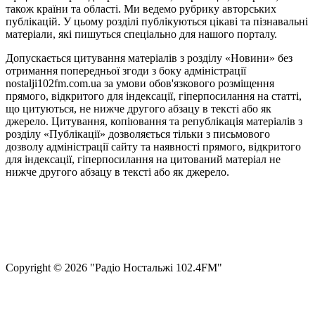
також країни та області. Ми ведемо рубрику авторських
публікацій. У цьому розділі публікуються цікаві та пізнавальні
матеріали, які пишуться спеціально для нашого порталу.
Допускається цитування матеріалів з розділу «Новини» без
отримання попередньої згоди з боку адміністрації
nostalji102fm.com.ua за умови обов'язкового розміщення
прямого, відкритого для індексації, гіперпосилання на статті,
що цитуються, не нижче другого абзацу в тексті або як
джерело. Цитування, копіювання та републікація матеріалів з
розділу «Публікації» дозволяється тільки з письмового
дозволу адміністрації сайту та наявності прямого, відкритого
для індексації, гіперпосилання на цитований матеріал не
нижче другого абзацу в тексті або як джерело.
Правила користування сайтом та використання матеріалів
Політика конфіденційності та захисту персональних даних
Структура власності
Сopyright © 2026 "Радіо Ностальжі 102.4FM"