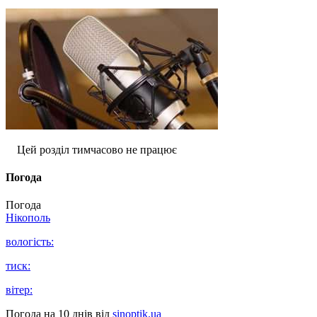
Цей розділ тимчасово не працює
Погода
Погода
Нікополь
вологість:
тиск:
вітер:
Погода на 10 днів від
sinoptik.ua