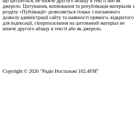
що цитуються, не нижче другого абзацу в тексті або як
джерело. Цитування, копіювання та републікація матеріалів з
розділу «Публікації» дозволяється тільки з письмового
дозволу адміністрації сайту та наявності прямого, відкритого
для індексації, гіперпосилання на цитований матеріал не
нижче другого абзацу в тексті або як джерело.
Правила користування сайтом та використання матеріалів
Політика конфіденційності та захисту персональних даних
Структура власності
Сopyright © 2026 "Радіо Ностальжі 102.4FM"