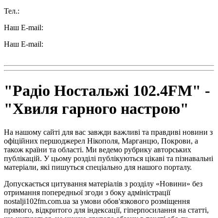
Тел.:
+38 (050) 233-69-11
Наш E-mail:
ttradio@ukr.net
Наш E-mail:
radio102.4fm@gmail.com
"Радіо Ностальжі 102.4FM" -
"Хвиля гарного настрою"
На нашому сайті для вас завжди важливі та правдиві новини з
офіційних першоджерел Нікополя, Марганцю, Покрови, а
також країни та області. Ми ведемо рубрику авторських
публікацій. У цьому розділі публікуються цікаві та пізнавальні
матеріали, які пишуться спеціально для нашого порталу.
Допускається цитування матеріалів з розділу «Новини» без
отримання попередньої згоди з боку адміністрації
nostalji102fm.com.ua за умови обов'язкового розміщення
прямого, відкритого для індексації, гіперпосилання на статті,