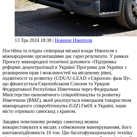
13 Тра 2024 18:38 |
Новини Нікополя
Постійна та плідна співпраця міської влади Нікополя з
міжнародними організаціями дає гарні результати. У рамках
Проєкту міжнародної технічної допомоги «Підтримка
реформи децентралізації в Україні/ Програма для України з
розширення прав і можливостей на місцевому рівні,
підзвітності та розвитку (UDU/U-LEAD з Європою: фаза ІІ)»,
що фінансується Європейським Союзом та Урядом
Федеративної Республіки Німеччина через Федеральне
Міністерство економічного співробітництва та розвитку
Німеччини (BMZ), який реалізується німецьким товариством
міжнародного співробітництва (GIZ) ГмбХ в Україні, наше
місто отримало самоскид з краном.
Завдяки невеликому розміру самоскид можна
використовувати в місцях з обмеженим маневруванням, його
вантажопідйомність 10 тон. Цю багатофункціональну техніку