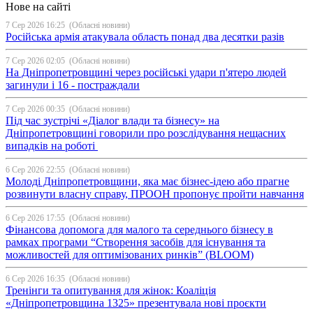
Нове на сайті
7 Сер 2026 16:25
(Обласні новини)
Російська армія атакувала область понад два десятки разів
7 Сер 2026 02:05
(Обласні новини)
На Дніпропетровщині через російські удари п'ятеро людей
загинули і 16 - постраждали
7 Сер 2026 00:35
(Обласні новини)
Під час зустрічі «Діалог влади та бізнесу» на
Дніпропетровщині говорили про розслідування нещасних
випадків на роботі
6 Сер 2026 22:55
(Обласні новини)
Молоді Дніпропетровщини, яка має бізнес-ідею або прагне
розвинути власну справу, ПРООН пропонує пройти навчання
6 Сер 2026 17:55
(Обласні новини)
Фінансова допомога для малого та середнього бізнесу в
рамках програми “Створення засобів для існування та
можливостей для оптимізованих ринків” (BLOOM)
6 Сер 2026 16:35
(Обласні новини)
Тренінги та опитування для жінок: Коаліція
«Дніпропетровщина 1325» презентувала нові проєкти