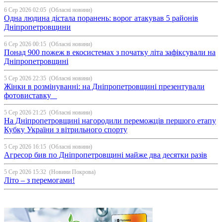
6 Сер 2026 02:05
(Обласні новини)
Одна людина дістала поранень: ворог атакував 5 районів
Дніпропетровщини
6 Сер 2026 00:15
(Обласні новини)
Понад 900 пожеж в екосистемах з початку літа зафіксували на
Дніпропетровщині
5 Сер 2026 22:35
(Обласні новини)
Жінки в розмінуванні: на Дніпропетровщині презентували
фотовиставку
5 Сер 2026 21:25
(Обласні новини)
На Дніпропетровщині нагородили переможців першого етапу
Кубку України з вітрильного спорту
5 Сер 2026 16:15
(Обласні новини)
Агресор бив по Дніпропетровщині майже два десятки разів
5 Сер 2026 15:32
(Новини Покрова)
Літо – з перемогами!