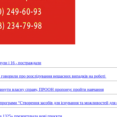
ули і 16 - постраждали
ні говорили про розслідування нещасних випадків на роботі
звинути власну справу, ПРООН пропонує пройти навчання
х програми “Створення засобів для існування та можливостей д
а 1325» презентувала нові проєкти