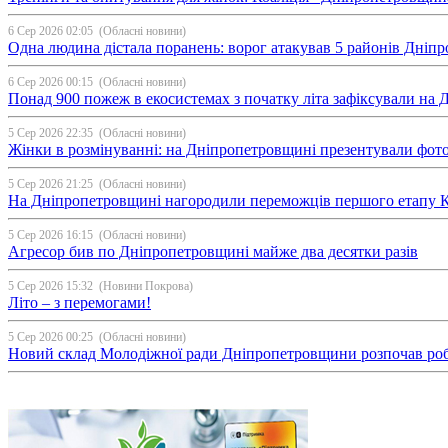
6 Сер 2026 02:05
(Обласні новини)
Одна людина дістала поранень: ворог атакував 5 районів Дні
6 Сер 2026 00:15
(Обласні новини)
Понад 900 пожеж в екосистемах з початку літа зафіксували на
5 Сер 2026 22:35
(Обласні новини)
Жінки в розмінуванні: на Дніпропетровщині презентували фо
5 Сер 2026 21:25
(Обласні новини)
На Дніпропетровщині нагородили переможців першого етапу Ку
5 Сер 2026 16:15
(Обласні новини)
Агресор бив по Дніпропетровщині майже два десятки разів
5 Сер 2026 15:32
(Новини Покрова)
Літо – з перемогами!
5 Сер 2026 00:25
(Обласні новини)
Новий склад Молодіжної ради Дніпропетровщини розпочав ро