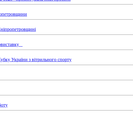
пропетровщини
 Дніпропетровщині
товиставку
бку України з вітрильного спорту
боту