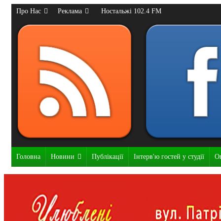
Про Нас
Реклама
Ностальжі 102.4 FM
Головна
Новини
Публікації
Інтерв'ю гостей у студії
О