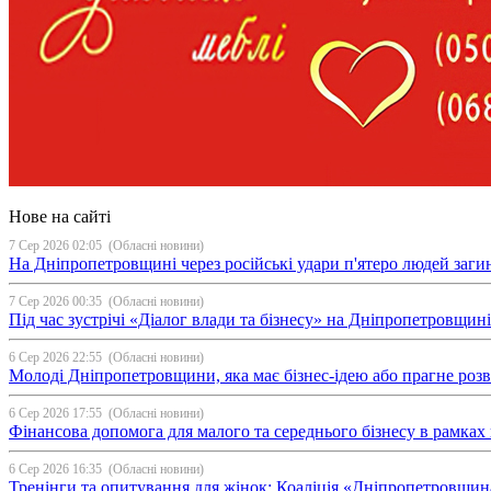
Нове на сайті
7 Сер 2026 02:05
(Обласні новини)
На Дніпропетровщині через російські удари п'ятеро людей загин
7 Сер 2026 00:35
(Обласні новини)
Під час зустрічі «Діалог влади та бізнесу» на Дніпропетровщи
6 Сер 2026 22:55
(Обласні новини)
Молоді Дніпропетровщини, яка має бізнес-ідею або прагне ро
6 Сер 2026 17:55
(Обласні новини)
Фінансова допомога для малого та середнього бізнесу в рамка
6 Сер 2026 16:35
(Обласні новини)
Тренінги та опитування для жінок: Коаліція «Дніпропетровщин