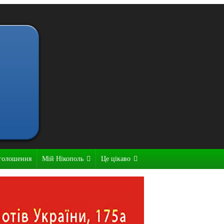
голошення
Мій Нікополь
Це цікаво