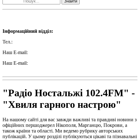
Знайти
Наші контакти:
Інформаційний відділ:
Тел.:
+38 (050) 233-69-11
Наш E-mail:
ttradio@ukr.net
Наш E-mail:
radio102.4fm@gmail.com
"Радіо Ностальжі 102.4FM" -
"Хвиля гарного настрою"
На нашому сайті для вас завжди важливі та правдиві новини з
офіційних першоджерел Нікополя, Марганцю, Покрови, а
також країни та області. Ми ведемо рубрику авторських
публікацій. У цьому розділі публікуються цікаві та пізнавальні