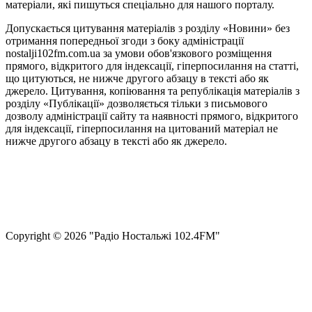
матеріали, які пишуться спеціально для нашого порталу.
Допускається цитування матеріалів з розділу «Новини» без
отримання попередньої згоди з боку адміністрації
nostalji102fm.com.ua за умови обов'язкового розміщення
прямого, відкритого для індексації, гіперпосилання на статті,
що цитуються, не нижче другого абзацу в тексті або як
джерело. Цитування, копіювання та републікація матеріалів з
розділу «Публікації» дозволяється тільки з письмового
дозволу адміністрації сайту та наявності прямого, відкритого
для індексації, гіперпосилання на цитований матеріал не
нижче другого абзацу в тексті або як джерело.
Правила користування сайтом та використання матеріалів
Політика конфіденційності та захисту персональних даних
Структура власності
Сopyright © 2026 "Радіо Ностальжі 102.4FM"