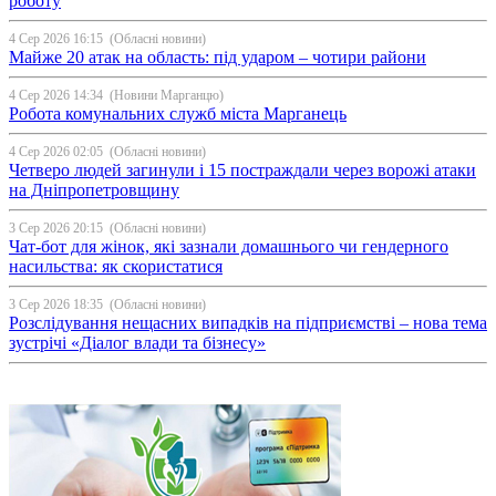
роботу
4 Сер 2026 16:15
(Обласні новини)
Майже 20 атак на область: під ударом – чотири райони
4 Сер 2026 14:34
(Новини Марганцю)
Робота комунальних служб міста Марганець
4 Сер 2026 02:05
(Обласні новини)
Четверо людей загинули і 15 постраждали через ворожі атаки
на Дніпропетровщину
3 Сер 2026 20:15
(Обласні новини)
Чат-бот для жінок, які зазнали домашнього чи гендерного
насильства: як скористатися
3 Сер 2026 18:35
(Обласні новини)
Розслідування нещасних випадків на підприємстві – нова тема
зустрічі «Діалог влади та бізнесу»