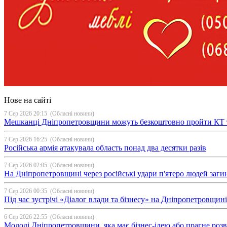
Нове на сайті
7 Сер 2026 20:15
(Обласні новини)
Мешканці Дніпропетровщини можуть безкоштовно пройти КТ 
7 Сер 2026 16:25
(Обласні новини)
Російська армія атакувала область понад два десятки разів
7 Сер 2026 02:05
(Обласні новини)
На Дніпропетровщині через російські удари п'ятеро людей загин
7 Сер 2026 00:35
(Обласні новини)
Під час зустрічі «Діалог влади та бізнесу» на Дніпропетровщи
6 Сер 2026 22:55
(Обласні новини)
Молоді Дніпропетровщини, яка має бізнес-ідею або прагне ро