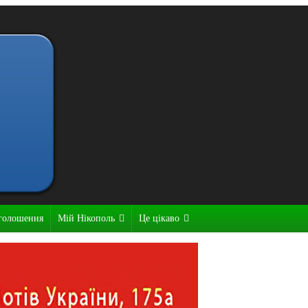
голошення
Мій Нікополь
Це цікаво