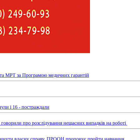
та МРТ за Програмою медичних гарантій
ули і 16 - постраждали
ні говорили про розслідування нещасних випадків на роботі
звинути власну справу, ПРООН пропонує пройти навчання