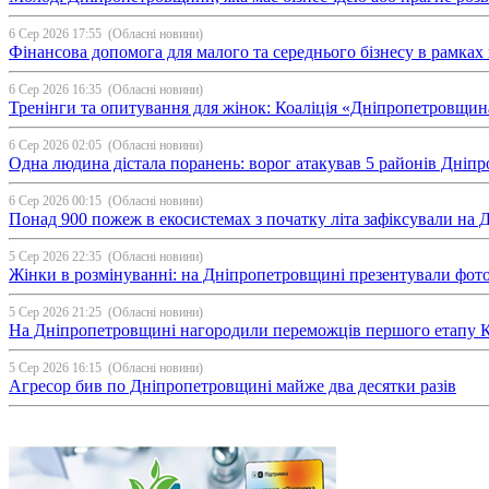
6 Сер 2026 17:55
(Обласні новини)
Фінансова допомога для малого та середнього бізнесу в рамка
6 Сер 2026 16:35
(Обласні новини)
Тренінги та опитування для жінок: Коаліція «Дніпропетровщин
6 Сер 2026 02:05
(Обласні новини)
Одна людина дістала поранень: ворог атакував 5 районів Дні
6 Сер 2026 00:15
(Обласні новини)
Понад 900 пожеж в екосистемах з початку літа зафіксували на
5 Сер 2026 22:35
(Обласні новини)
Жінки в розмінуванні: на Дніпропетровщині презентували фо
5 Сер 2026 21:25
(Обласні новини)
На Дніпропетровщині нагородили переможців першого етапу Ку
5 Сер 2026 16:15
(Обласні новини)
Агресор бив по Дніпропетровщині майже два десятки разів