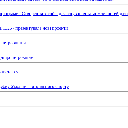
х програми “Створення засобів для існування та можливостей д
а 1325» презентувала нові проєкти
пропетровщини
 Дніпропетровщині
товиставку
бку України з вітрильного спорту