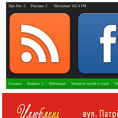
Про Нас
Реклама
Ностальжі 102.4 FM
Головна
Новини
Публікації
Інтерв'ю гостей у студії
О