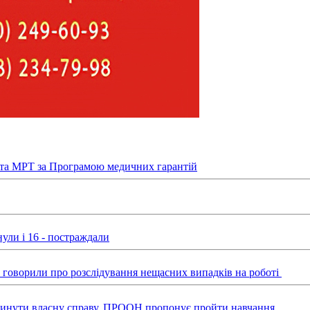
та МРТ за Програмою медичних гарантій
ули і 16 - постраждали
ні говорили про розслідування нещасних випадків на роботі
звинути власну справу, ПРООН пропонує пройти навчання