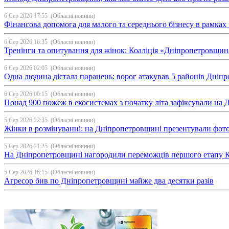
6 Сер 2026 17:55
(Обласні новини)
Фінансова допомога для малого та середнього бізнесу в рамка
6 Сер 2026 16:35
(Обласні новини)
Тренінги та опитування для жінок: Коаліція «Дніпропетровщин
6 Сер 2026 02:05
(Обласні новини)
Одна людина дістала поранень: ворог атакував 5 районів Дні
6 Сер 2026 00:15
(Обласні новини)
Понад 900 пожеж в екосистемах з початку літа зафіксували на
5 Сер 2026 22:35
(Обласні новини)
Жінки в розмінуванні: на Дніпропетровщині презентували фо
5 Сер 2026 21:25
(Обласні новини)
На Дніпропетровщині нагородили переможців першого етапу Ку
5 Сер 2026 16:15
(Обласні новини)
Агресор бив по Дніпропетровщині майже два десятки разів