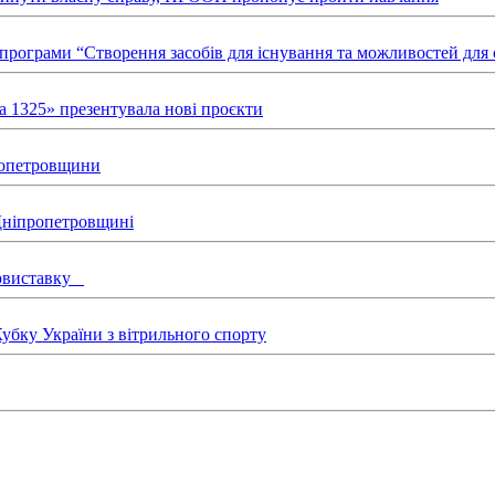
х програми “Створення засобів для існування та можливостей д
а 1325» презентувала нові проєкти
пропетровщини
 Дніпропетровщині
товиставку
бку України з вітрильного спорту