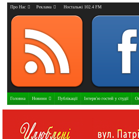
Про Нас
Реклама
Ностальжі 102.4 FM
Головна
Новини
Публікації
Інтерв'ю гостей у студії
О