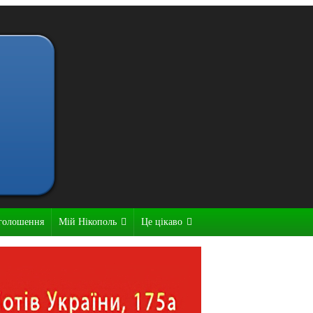
голошення
Мій Нікополь
Це цікаво