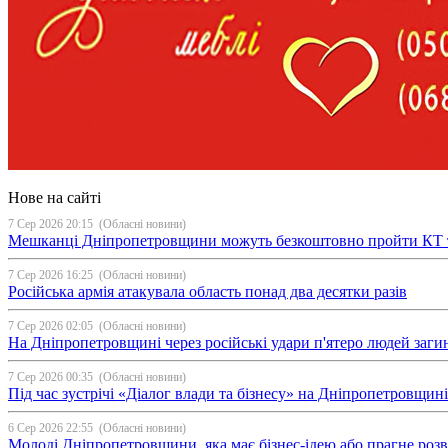
Нове на сайті
7 Сер 2026 20:15
(Обласні новини)
Мешканці Дніпропетровщини можуть безкоштовно пройти КТ 
7 Сер 2026 16:25
(Обласні новини)
Російська армія атакувала область понад два десятки разів
7 Сер 2026 02:05
(Обласні новини)
На Дніпропетровщині через російські удари п'ятеро людей загин
7 Сер 2026 00:35
(Обласні новини)
Під час зустрічі «Діалог влади та бізнесу» на Дніпропетровщи
6 Сер 2026 22:55
(Обласні новини)
Молоді Дніпропетровщини, яка має бізнес-ідею або прагне ро