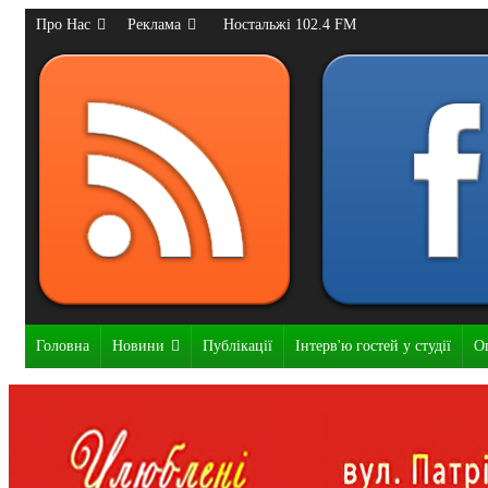
Про Нас
Реклама
Ностальжі 102.4 FM
Головна
Новини
Публікації
Інтерв'ю гостей у студії
О