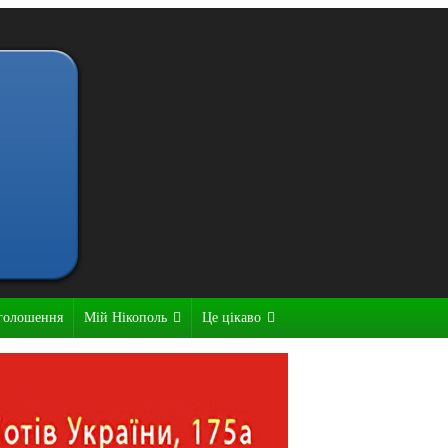
голошення
Мій Нікополь
Це цікаво