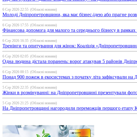
6 Сер 2026 22:55
(Обласні новини)
Молоді Дніпропетровщини, яка має бізнес-ідею або прагне ро
6 Сер 2026 17:55
(Обласні новини)
Фінансова допомога для малого та середнього бізнесу в рамка
6 Сер 2026 16:35
(Обласні новини)
Тренінги та опитування для жінок: Коаліція «Дніпропетровщин
6 Сер 2026 02:05
(Обласні новини)
Одна людина дістала поранень: ворог атакував 5 районів Дні
6 Сер 2026 00:15
(Обласні новини)
Понад 900 пожеж в екосистемах з початку літа зафіксували на
5 Сер 2026 22:35
(Обласні новини)
Жінки в розмінуванні: на Дніпропетровщині презентували фо
5 Сер 2026 21:25
(Обласні новини)
На Дніпропетровщині нагородили переможців першого етапу Ку