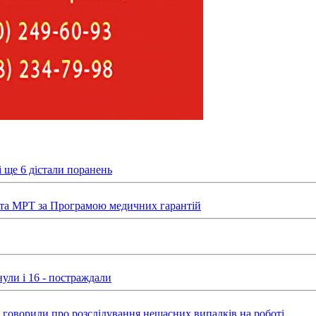
 ще 6 дістали поранень
та МРТ за Програмою медичних гарантій
ули і 16 - постраждали
ні говорили про розслідування нещасних випадків на роботі