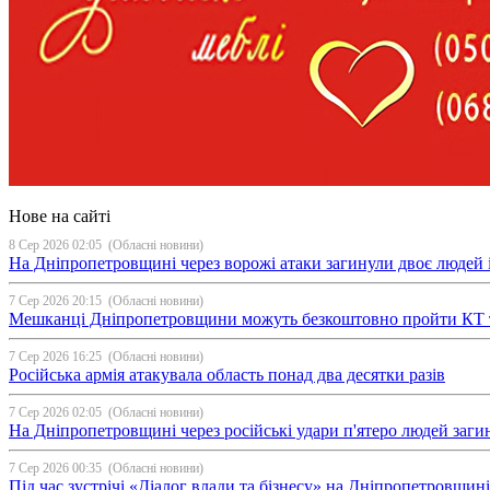
Нове на сайті
8 Сер 2026 02:05
(Обласні новини)
На Дніпропетровщині через ворожі атаки загинули двоє людей і
7 Сер 2026 20:15
(Обласні новини)
Мешканці Дніпропетровщини можуть безкоштовно пройти КТ 
7 Сер 2026 16:25
(Обласні новини)
Російська армія атакувала область понад два десятки разів
7 Сер 2026 02:05
(Обласні новини)
На Дніпропетровщині через російські удари п'ятеро людей загин
7 Сер 2026 00:35
(Обласні новини)
Під час зустрічі «Діалог влади та бізнесу» на Дніпропетровщи