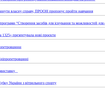
звинути власну справу, ПРООН пропонує пройти навчання
х програми “Створення засобів для існування та можливостей д
а 1325» презентувала нові проєкти
пропетровщини
 Дніпропетровщині
товиставку
бку України з вітрильного спорту