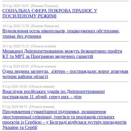
10 Сер 2026 16:01
(Новини Покрова)
СОЦІАЛЬНА СФЕРА ПОКРОВА ПРАЦЮЄ У
ПОСИЛЕНОМУ РЕЖИМІ
10 Сер 2026 15:59
(Новини Нікополя)
Відновлення осель нікопольців, пошкоджених обстрілами,
триває без зупинки
10 Сер 2026 15:55
(Обласні новини)
Мешканці Дніпропетровщини можуть безкоштовно пройти
КТ та МРТ за Програмою медичних гарантій
10 Сер 2026 02:05
(Обласні новини)
Одна людина загинула, а'ятеро – постраждали: ворог атакував
чотири райони області
9 Сер 2026 16:05
(Обласні новини)
Внаслідок російських ударів по Дніпропетровщині
постраждали 11 лбдей, серед них – діти
9 Сер 2026 00:55
(Обласні новини)
Продовження гуманітарної підтримки, розширення
двосторонньої співпраці, торгівлі та реалізація спільних
проєктів із Сербією – у Белграді відбулася зустріч президентів
України та Сербії