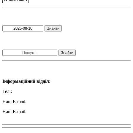
Пошук матеріалів за датою
Знайти
Пошук матеріалів за словами
Знайти
Наші контакти:
Інформаційний відділ:
Тел.:
+38 (050) 233-69-11
Наш E-mail:
ttradio@ukr.net
Наш E-mail:
radio102.4fm@gmail.com