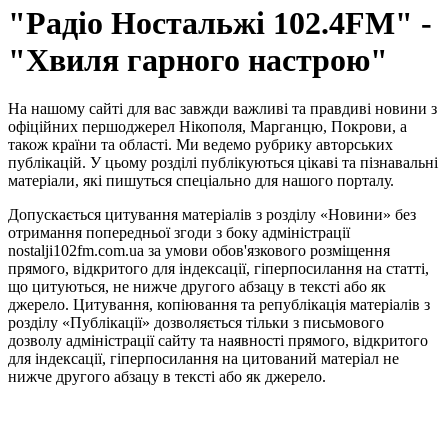
"Радіо Ностальжі 102.4FM" -
"Хвиля гарного настрою"
На нашому сайті для вас завжди важливі та правдиві новини з
офіційних першоджерел Нікополя, Марганцю, Покрови, а
також країни та області. Ми ведемо рубрику авторських
публікацій. У цьому розділі публікуються цікаві та пізнавальні
матеріали, які пишуться спеціально для нашого порталу.
Допускається цитування матеріалів з розділу «Новини» без
отримання попередньої згоди з боку адміністрації
nostalji102fm.com.ua за умови обов'язкового розміщення
прямого, відкритого для індексації, гіперпосилання на статті,
що цитуються, не нижче другого абзацу в тексті або як
джерело. Цитування, копіювання та републікація матеріалів з
розділу «Публікації» дозволяється тільки з письмового
дозволу адміністрації сайту та наявності прямого, відкритого
для індексації, гіперпосилання на цитований матеріал не
нижче другого абзацу в тексті або як джерело.
Правила користування сайтом та використання матеріалів
Політика конфіденційності та захисту персональних даних