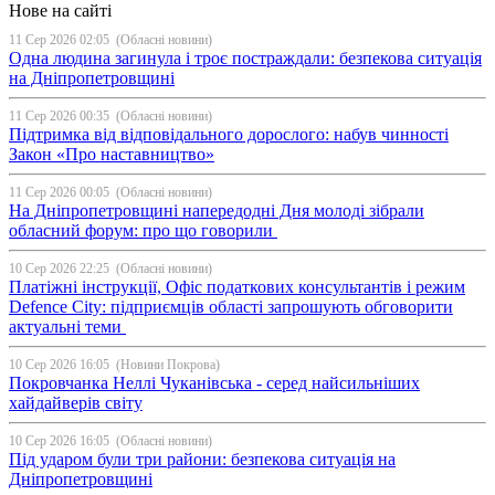
Нове на сайті
11 Сер 2026 02:05
(Обласні новини)
Одна людина загинула і троє постраждали: безпекова ситуація
на Дніпропетровщині
11 Сер 2026 00:35
(Обласні новини)
Підтримка від відповідального дорослого: набув чинності
Закон «Про наставництво»
11 Сер 2026 00:05
(Обласні новини)
На Дніпропетровщині напередодні Дня молоді зібрали
обласний форум: про що говорили
10 Сер 2026 22:25
(Обласні новини)
Платіжні інструкції, Офіс податкових консультантів і режим
Defence City: підприємців області запрошують обговорити
актуальні теми
10 Сер 2026 16:05
(Новини Покрова)
Покровчанка Неллі Чуканівська - серед найсильніших
хайдайверів світу
10 Сер 2026 16:05
(Обласні новини)
Під ударом були три райони: безпекова ситуація на
Дніпропетровщині