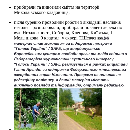
прибирали та вивозили сміття на території
Миколаївського кладовища;
після буревію проводили роботи з ліквідації наслідків
негоди – розпилювали, прибирали повалені дерева по
вул. Незалежності, Соборна, Кленова, Київська, І.
Мельникова, 9 квартал, у сквері Т.Шевченка
Цей
матеріал став можливим за підтримки програми
“Голоси України” / SAFE, що координується
Європейським центром свободи преси та медіа спільно з
Лабораторією журналістики суспільного інтересу.
“Голоси України” / SAFE реалізується в рамках ініціативи
Ганни Арендт за підтримки Федерального міністерства
закордонних справ Німеччини. Програма не впливає на
редакційну політику, а даний матеріал містить
виключно погляди та інформацію, отриману редакцією.