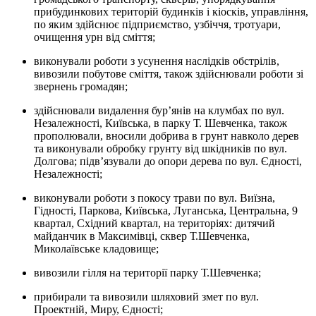
прибудинкових територій будинків і кіосків, управління,
по яким здійснює підприємство, узбіччя, тротуари,
очищення урн від сміття;
виконували роботи з усунення наслідків обстрілів,
вивозили побутове сміття, також здійснювали роботи зі
звернень громадян;
здійснювали видалення бур’янів на клумбах по вул.
Незалежності, Київська, в парку Т. Шевченка, також
прополювали, вносили добрива в грунт навколо дерев
та виконували обробку грунту від шкідників по вул.
Долгова; підв’язували до опори дерева по вул. Єдності,
Незалежності;
виконували роботи з покосу трави по вул. Виїзна,
Гідності, Паркова, Київська, Луганська, Центральна, 9
квартал, Східний квартал, на територіях: дитячий
майданчик в Максимівці, сквер Т.Шевченка,
Миколаївське кладовище;
вивозили гілля на території парку Т.Шевченка;
прибирали та вивозили шляховий змет по вул.
Проектній, Миру, Єдності;