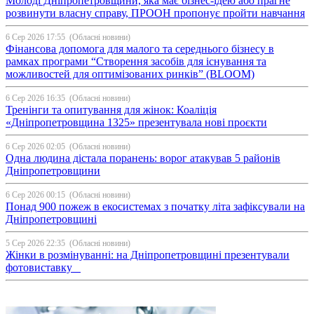
Молоді Дніпропетровщини, яка має бізнес-ідею або прагне
розвинути власну справу, ПРООН пропонує пройти навчання
6 Сер 2026 17:55
(Обласні новини)
Фінансова допомога для малого та середнього бізнесу в
рамках програми “Створення засобів для існування та
можливостей для оптимізованих ринків” (BLOOM)
6 Сер 2026 16:35
(Обласні новини)
Тренінги та опитування для жінок: Коаліція
«Дніпропетровщина 1325» презентувала нові проєкти
6 Сер 2026 02:05
(Обласні новини)
Одна людина дістала поранень: ворог атакував 5 районів
Дніпропетровщини
6 Сер 2026 00:15
(Обласні новини)
Понад 900 пожеж в екосистемах з початку літа зафіксували на
Дніпропетровщині
5 Сер 2026 22:35
(Обласні новини)
Жінки в розмінуванні: на Дніпропетровщині презентували
фотовиставку