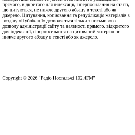
прямого, відкритого для індексації, гіперпосилання на статті,
що цитуються, не нижче другого абзацу в тексті або як
джерело. Цитування, копіювання та републікація матеріалів з
розділу «Публікації» дозволяється тільки з письмового
дозволу адміністрації сайту та наявності прямого, відкритого
для індексації, гіперпосилання на цитований матеріал не
нижче другого абзацу в тексті або як джерело.
Правила користування сайтом та використання матеріалів
Політика конфіденційності та захисту персональних даних
Структура власності
Сopyright © 2026 "Радіо Ностальжі 102.4FM"