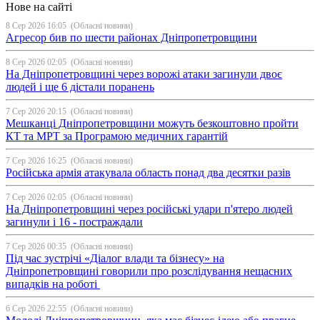
Нове на сайті
8 Сер 2026 16:05
(Обласні новини)
Агресор бив по шести районах Дніпропетровщини
8 Сер 2026 02:05
(Обласні новини)
На Дніпропетровщині через ворожі атаки загинули двоє
людей і ще 6 дістали поранень
7 Сер 2026 20:15
(Обласні новини)
Мешканці Дніпропетровщини можуть безкоштовно пройти
КТ та МРТ за Програмою медичних гарантій
7 Сер 2026 16:25
(Обласні новини)
Російська армія атакувала область понад два десятки разів
7 Сер 2026 02:05
(Обласні новини)
На Дніпропетровщині через російські удари п'ятеро людей
загинули і 16 - постраждали
7 Сер 2026 00:35
(Обласні новини)
Під час зустрічі «Діалог влади та бізнесу» на
Дніпропетровщині говорили про розслідування нещасних
випадків на роботі
6 Сер 2026 22:55
(Обласні новини)