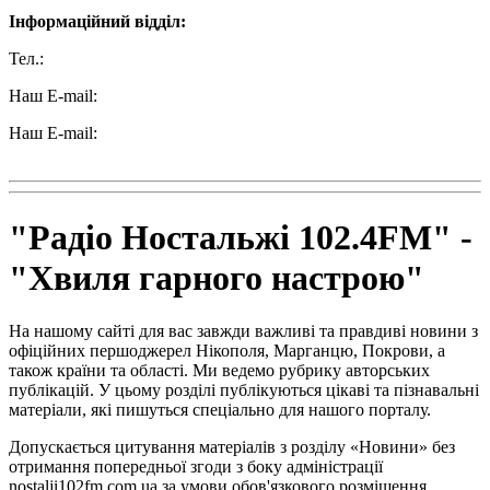
Інформаційний відділ:
Тел.:
+38 (050) 233-69-11
Наш E-mail:
ttradio@ukr.net
Наш E-mail:
radio102.4fm@gmail.com
"Радіо Ностальжі 102.4FM" -
"Хвиля гарного настрою"
На нашому сайті для вас завжди важливі та правдиві новини з
офіційних першоджерел Нікополя, Марганцю, Покрови, а
також країни та області. Ми ведемо рубрику авторських
публікацій. У цьому розділі публікуються цікаві та пізнавальні
матеріали, які пишуться спеціально для нашого порталу.
Допускається цитування матеріалів з розділу «Новини» без
отримання попередньої згоди з боку адміністрації
nostalji102fm.com.ua за умови обов'язкового розміщення