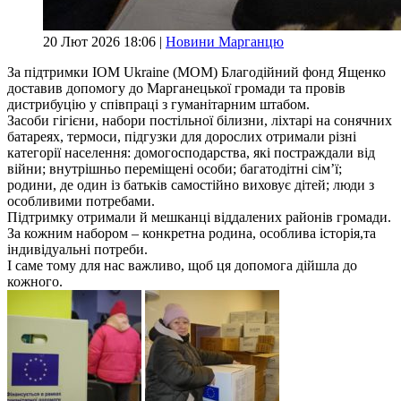
20 Лют 2026 18:06 |
Новини Марганцю
За підтримки IOM Ukraine (МОМ) Благодійний фонд Ященко
доставив допомогу до Марганецької громади та провів
дистрибуцію у співпраці з гуманітарним штабом.
Засоби гігієни, набори постільної білизни, ліхтарі на сонячних
батареях, термоси, підгузки для дорослих отримали різні
категорії населення: домогосподарства, які постраждали від
війни; внутрішньо переміщені особи; багатодітні сім’ї;
родини, де один із батьків самостійно виховує дітей; люди з
особливими потребами.
Підтримку отримали й мешканці віддалених районів громади.
За кожним набором – конкретна родина, особлива історія,та
індивідуальні потреби.
І саме тому для нас важливо, щоб ця допомога дійшла до
кожного.