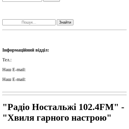
Пошук матеріалів за словами
Знайти
Наші контакти:
Інформаційний відділ:
Тел.:
+38 (050) 233-69-11
Наш E-mail:
ttradio@ukr.net
Наш E-mail:
radio102.4fm@gmail.com
"Радіо Ностальжі 102.4FM" -
"Хвиля гарного настрою"