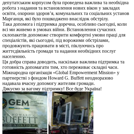
депутатським корпусом була проведена важлива та необхідна
робота з надання та встановлення нових вікон у закладах
освіти, охорони здоров’я, комунальних та соціальних установ
Марганця, які було пошкоджено внаслідок обстрілу.
Така допомога і підтримка доречна, особливо сьогодні, коли
всі ми живемо в умовах війни. Встановлення сучасних
склопакетів допоможе створити комфортні умови праці для
спеціалістів, які сьогодні, під ворожими обстрілами,
продовжують працювати в місті, піклуючись про
життєдіяльність громади та надання необхідних послуг
населенню.
Ця добра справа доводить, наскільки важлива підтримка та
готовність допомагати тим, хто переживає складні часи.
Міжнародна організація «Global Empowerment Mission» у
партнерстві з фондом Howard G. Buffett неодноразово
надавала вчасну допомогу жителям громади.
Дякуємо за вагому підтримку! Все буде Україна!