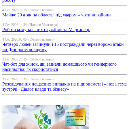
роботу
4 Сер 2026 16:15
(Обласні новини)
Майже 20 атак на область: під ударом – чотири райони
4 Сер 2026 14:34
(Новини Марганцю)
Робота комунальних служб міста Марганець
4 Сер 2026 02:05
(Обласні новини)
Четверо людей загинули і 15 постраждали через ворожі атаки
на Дніпропетровщину
3 Сер 2026 20:15
(Обласні новини)
Чат-бот для жінок, які зазнали домашнього чи гендерного
насильства: як скористатися
3 Сер 2026 18:35
(Обласні новини)
Розслідування нещасних випадків на підприємстві – нова тема
зустрічі «Діалог влади та бізнесу»