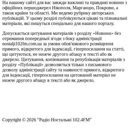
На нашому сайті для вас завжди важливі та правдиві новини з
офіційних першоджерел Нікополя, Марганцю, Покрови, а
також країни та області. Ми ведемо рубрику авторських
публікацій. У цьому розділі публікуються цікаві та пізнавальні
матеріали, які пишуться спеціально для нашого порталу.
Допускається цитування матеріалів з розділу «Новини» без
отримання попередньої згоди з боку адміністрації
nostalji102fm.com.ua за умови обов'язкового розміщення
прямого, відкритого для індексації, гіперпосилання на статті,
що цитуються, не нижче другого абзацу в тексті або як
джерело. Цитування, копіювання та републікація матеріалів з
розділу «Публікації» дозволяється тільки з письмового
дозволу адміністрації сайту та наявності прямого, відкритого
для індексації, гіперпосилання на цитований матеріал не
нижче другого абзацу в тексті або як джерело.
Правила користування сайтом та використання матеріалів
Політика конфіденційності та захисту персональних даних
Структура власності
Сopyright © 2026 "Радіо Ностальжі 102.4FM"