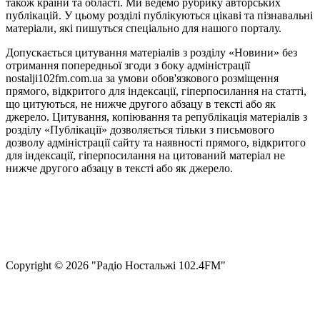
також країни та області. Ми ведемо рубрику авторських
публікацій. У цьому розділі публікуються цікаві та пізнавальні
матеріали, які пишуться спеціально для нашого порталу.
Допускається цитування матеріалів з розділу «Новини» без
отримання попередньої згоди з боку адміністрації
nostalji102fm.com.ua за умови обов'язкового розміщення
прямого, відкритого для індексації, гіперпосилання на статті,
що цитуються, не нижче другого абзацу в тексті або як
джерело. Цитування, копіювання та републікація матеріалів з
розділу «Публікації» дозволяється тільки з письмового
дозволу адміністрації сайту та наявності прямого, відкритого
для індексації, гіперпосилання на цитований матеріал не
нижче другого абзацу в тексті або як джерело.
Правила користування сайтом та використання матеріалів
Політика конфіденційності та захисту персональних даних
Структура власності
Сopyright © 2026 "Радіо Ностальжі 102.4FM"