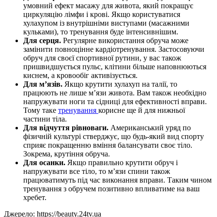
умовний ефект масажу для живота, який покращує
циркуляцію лімфи і крові. Якщо користуватися
хулахупом із внутрішніми виступами (масажними
кульками), то тренування буде інтенсивнішим.
Для серця.
Регулярне використання обруча може
замінити повноцінне кардіотренування. Застосовуючи
обруч для своєї спортивної рутини, у вас також
пришвидшується пульс, клітини більше наповнюються
киснем, а кровообіг активізується.
Для м’язів.
Якщо крутити хулахуп на талії, то
працюють не лише м’язи живота. Вам також необхідно
напружувати ноги та сідниці для ефективності вправи.
Тому таке
тренування
корисне ще й для нижньої
частини тіла.
Для відчуття рівноваги.
Американський уряд по
фізичній культурі стверджує, що будь-який вид спорту
сприяє покращенню вміння балансувати своє тіло.
Зокрема, крутіння обруча.
Для осанки.
Якщо правильно крутити обруч і
напружувати все тіло, то м’язи спини також
працюватимуть під час виконання вправи. Таким чином
тренування з обручем позитивно впливатиме на ваш
хребет.
Джерело: https://beauty.24tv.ua