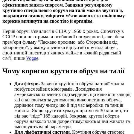
ефективних занять спортом. Завдяки регулярному
крутінню спеціального обруча на талії можна звузити її,
покращити осанку, зміцнити м’язи живота та по-іншому
корисно вплинути на своє тіло й організм.
Перші обручі з’явилися в США у 1950-х роках. Спочатку в
СССР вони не отримали особливої популярності, але після
прем’єри фільму “Ласкаво просимо, або Стороннім вхід
заборонено”, у якому дівчинка віртуозно крутила обруч,
спортивний інвентар з’явився майже в кожній радянській
сім’ї, пише
Vogue
.
Чому корисно крутити обруч на талії
Для фігури.
Завдяки крутінню обруча на талії можна
позбутися зайвих кілограмів. Дослідження
американських вчених підтвердили, що кількість калорії,
які спалюються за допомогою використання обруча,
дорівнює тому числу, що й під час аеробіки та танців
живота. Якщо крутити хулахуп протягом 30 хвилин, то
від вас “піде” 165 калорій. Зокрема, кругові оберти
обруча навколо талії добре стимулюють м’язи живота та
зменшують ваші параметри.
Для лімфатичної системи.
Крутіння обруча створює