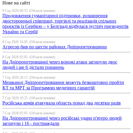
Нове на сайті
9 Сер 2026 00:55
(Обласні новини)
Продовження гуманітарної підтримки, розширення
двосторонньої співпраці, торгівлі та реалізація спільних
проєктів із Сербією – у Белграді відбулася зустріч президентів
України та Сербії
8 Сер 2026 16:05
(Обласні новини)
Агресор бив по шести районах Дніпропетровщини
8 Сер 2026 02:05
(Обласні новини)
На Дніпропетровщині через ворожі атаки загинули двоє
людей і ще 6 дістали поранень
7 Сер 2026 20:15
(Обласні новини)
Мешканці Дніпропетровщини можуть безкоштовно пройти
КТ та МРТ за Програмою медичних гарантій
7 Сер 2026 16:25
(Обласні новини)
Російська армія атакувала область понад два десятки разів
7 Сер 2026 02:05
(Обласні новини)
На Дніпропетровщині через російські удари п'ятеро людей
загинули і 16 - постраждали