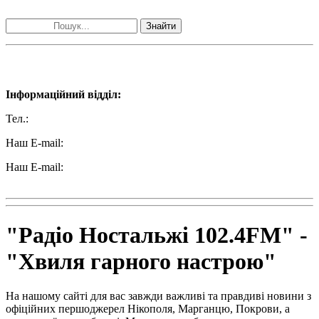
Знайти
Наші контакти:
Інформаційний відділ:
Тел.:
+38 (050) 233-69-11
Наш E-mail:
ttradio@ukr.net
Наш E-mail:
radio102.4fm@gmail.com
"Радіо Ностальжі 102.4FM" -
"Хвиля гарного настрою"
На нашому сайті для вас завжди важливі та правдиві новини з
офіційних першоджерел Нікополя, Марганцю, Покрови, а