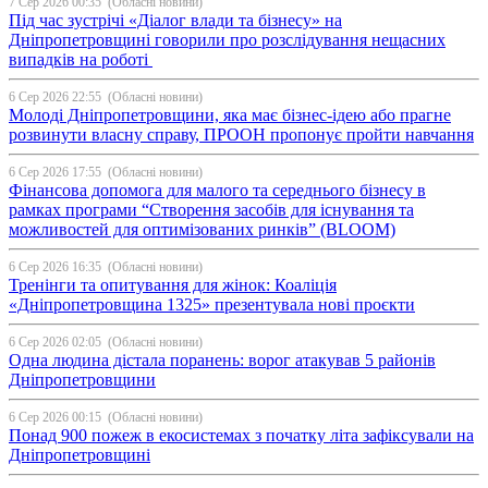
7 Сер 2026 00:35
(Обласні новини)
Під час зустрічі «Діалог влади та бізнесу» на
Дніпропетровщині говорили про розслідування нещасних
випадків на роботі
6 Сер 2026 22:55
(Обласні новини)
Молоді Дніпропетровщини, яка має бізнес-ідею або прагне
розвинути власну справу, ПРООН пропонує пройти навчання
6 Сер 2026 17:55
(Обласні новини)
Фінансова допомога для малого та середнього бізнесу в
рамках програми “Створення засобів для існування та
можливостей для оптимізованих ринків” (BLOOM)
6 Сер 2026 16:35
(Обласні новини)
Тренінги та опитування для жінок: Коаліція
«Дніпропетровщина 1325» презентувала нові проєкти
6 Сер 2026 02:05
(Обласні новини)
Одна людина дістала поранень: ворог атакував 5 районів
Дніпропетровщини
6 Сер 2026 00:15
(Обласні новини)
Понад 900 пожеж в екосистемах з початку літа зафіксували на
Дніпропетровщині