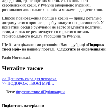
аеродромів, транспортних мостів. Як і в більшості
європейських країн, у Румунії заборонено куріння і
розпивання алкогольних напоїв за межами відведених зон.
Широкі повноваження поліції в країні — привід ретельно
дотримуватися приписів, щоб уникнути неприємностей. У
приватній бесіді з румунами не варто згадувати політичні
теми, а також не рекомендується торкатися питань
територіального поділу Угорщини та Румунії.
Ще багато цікавого ми розповімо Вам в рубриці
«Подорож
твоєї мрії»
на нашому порталі.
Слідкуйте за оновленнями.
Радіо Ностальжі.
Читайте также
>> Ценность сыра для человека.
>> ПОДОРОЖ ТВОЄЇ МРІЇ…
Теги:
#путешествие
#Публикации
Поділитись матеріалом