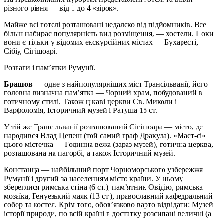
різного рівня — від 1 до 4 «зірок».
Майже всі готелі розташовані недалеко від підйомників. Все
більш набирає популярність вид розміщення, — хостели. Поки
вони є тільки у відомих екскурсійних містах — Бухаресті,
Сібіу, Сігішоарі.
Розваги і пам’ятки Румунії.
Брашов
— одне з найпопулярніших міст Трансільванії, його
головна визначна пам’ятка — Чорний храм, побудований в
готичному стилі. Також цікаві церкви Св. Миколи і
Варфоломія, Історичний музей і Ратуша 15 ст.
У тій же Трансільванії розташований Сігішоара — місто, де
народився Влад Цепеш (той самий граф Дракула). «Маст-сі»
цього містечка — Годинна вежа (зараз музей), готична церква,
розташована на пагорбі, а також Історичний музей.
Констанца — найбільший порт Чорноморського узбережжя
Румунії і другий за населенням місто країни. У ньому
збереглися римська стіна (6 ст.), пам’ятник Овідію, римська
мозаїка, Генуезький маяк (13 ст.), православний кафедральний
собор та костел. Крім того, обов’язково варто відвідати: Музей
історії природи, по всій країні в достатку розсипані величні (а