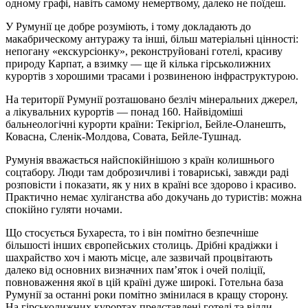
одному графі, навіть самому немертвому, далеко не поїдеш.
У Румунії це добре розуміють, і тому докладають до
макабрическому антуражу та інші, більш матеріальні цінності:
непогану «екскурсіонку», реконструйовані готелі, красиву
природу Карпат, а взимку — ще й кілька гірськолижних
курортів з хорошими трасами і розвиненою інфраструктурою.
На території Румунії розташовано безліч мінеральних джерел,
а лікувальних курортів — понад 160. Найвідоміші
бальнеологічні курорти країни: Текіргіол, Бейле-Оланешть,
Ковасна, Сленік-Молдова, Совата, Бейле-Тушнад.
Румунія вважається найспокійнішою з країн колишнього
соцтабору. Люди там доброзичливі і товариські, завжди раді
розповісти і показати, як у них в країні все здорово і красиво.
Практично немає хуліганства або докучань до туристів: можна
спокійно гуляти ночами.
Що стосується Бухареста, то і він помітно безпечніше
більшості інших європейських столиць. Дрібні крадіжки і
шахрайство хоч і мають місце, але зазвичай процвітають
далеко від основних визначних пам’яток і очей поліції,
повноваження якої в цій країні дуже широкі. Готельна база
Румунії за останні роки помітно змінилася в кращу сторону.
На гірськолижних курортах представлені готелі та вілли