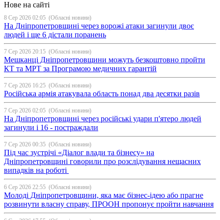
Нове на сайті
8 Сер 2026 02:05
(Обласні новини)
На Дніпропетровщині через ворожі атаки загинули двоє
людей і ще 6 дістали поранень
7 Сер 2026 20:15
(Обласні новини)
Мешканці Дніпропетровщини можуть безкоштовно пройти
КТ та МРТ за Програмою медичних гарантій
7 Сер 2026 16:25
(Обласні новини)
Російська армія атакувала область понад два десятки разів
7 Сер 2026 02:05
(Обласні новини)
На Дніпропетровщині через російські удари п'ятеро людей
загинули і 16 - постраждали
7 Сер 2026 00:35
(Обласні новини)
Під час зустрічі «Діалог влади та бізнесу» на
Дніпропетровщині говорили про розслідування нещасних
випадків на роботі
6 Сер 2026 22:55
(Обласні новини)
Молоді Дніпропетровщини, яка має бізнес-ідею або прагне
розвинути власну справу, ПРООН пропонує пройти навчання