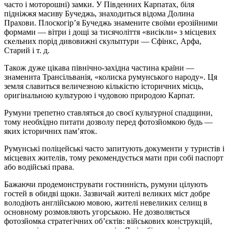
часто і моторошні) замки. У Південних Карпатах, біля
підніжжя масиву Бучеджь, знаходиться відома Долина
Прахови. Плоскогір’я Бучеджь знамените своїми ерозійними
формами — вітри і дощі за тисячоліття «висікли» з місцевих
скельних порід дивовижні скульптури — Сфінкс, Арфа,
Старий і т. д.
Також дуже цікава північно-західна частина країни —
знаменита Трансільванія, «колиска румунського народу». Ця
земля славиться величезною кількістю історичних місць,
оригінальною культурою і чудовою природою Карпат.
Румуни трепетно ставляться до своєї культурної спадщини,
тому необхідно питати дозволу перед фотозйомкою будь —
яких історичних пам’яток.
Румунські поліцейські часто запитують документи у туристів і
місцевих жителів, тому рекомендується мати при собі паспорт
або водійські права.
Бажаючи продемонструвати гостинність, румуни цілують
гостей в обидві щоки. Зазвичай жителі великих міст добре
володіють англійською мовою, жителі невеликих селищ в
основному розмовляють угорською. Не дозволяється
фотозйомка стратегічних об’єктів: військових конструкцій,