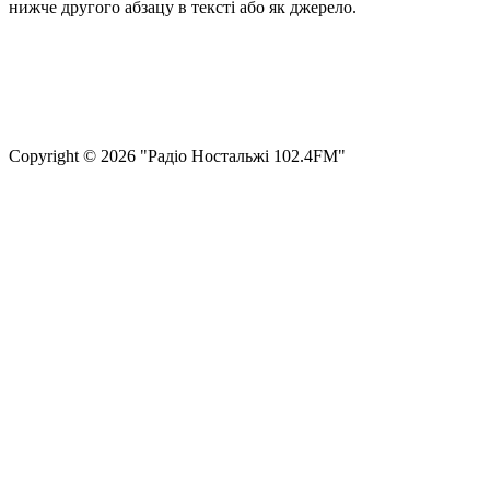
нижче другого абзацу в тексті або як джерело.
Правила користування сайтом та використання матеріалів
Політика конфіденційності та захисту персональних даних
Структура власності
Сopyright © 2026 "Радіо Ностальжі 102.4FM"