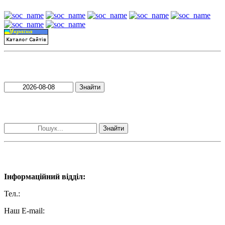
Пошук матеріалів за датою
Знайти
Пошук матеріалів за словами
Знайти
Наші контакти:
Інформаційний відділ:
Тел.:
+38 (050) 233-69-11
Наш E-mail:
ttradio@ukr.net