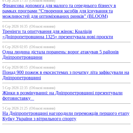
6 Сер 2026 17:55
(Обласні новини)
Фінансова допомога для малого та середнього бізнесу в
рамках програми “Створення засобів для існування та
можливостей для оптимізованих ринків” (BLOOM)
6 Сер 2026 16:35
(Обласні новини)
Тренінги та опитування для жінок: Коаліція
«Дніпропетровщина 1325» презентувала нові проєкти
6 Сер 2026 02:05
(Обласні новини)
Одна людина дістала поранень: ворог атакував 5 районів
Дніпропетровщини
6 Сер 2026 00:15
(Обласні новини)
Понад 900 пожеж в екосистемах з початку літа зафіксували на
Дніпропетровщині
5 Сер 2026 22:35
(Обласні новини)
Жінки в розмінуванні: на Дніпропетровщині презентували
фотовиставку
5 Сер 2026 21:25
(Обласні новини)
На Дніпропетровщині нагородили переможців першого етапу
Кубку України з вітрильного спорту