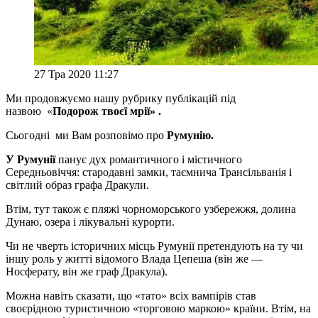
27 Тра 2020 11:27
Ми продовжуємо нашу рубрику публікацій під
назвою «
Подорож твоєї мрії» .
Сьогодні ми Вам розповімо про
Румунію.
У Румунії
панує дух романтичного і містичного
Середньовіччя: стародавні замки, таємнича Трансільванія і
світлий образ графа Дракули.
Втім, тут також є пляжі чорноморського узбережжя, долина
Дунаю, озера і лікувальні курорти.
Чи не чверть історичних місць Румунії претендують на ту чи
іншу роль у житті відомого Влада Цепеша (він же —
Носферату, він же граф Дракула).
Можна навіть сказати, що «тато» всіх вампірів став
своєрідною туристичною «торговою маркою» країни. Втім, на