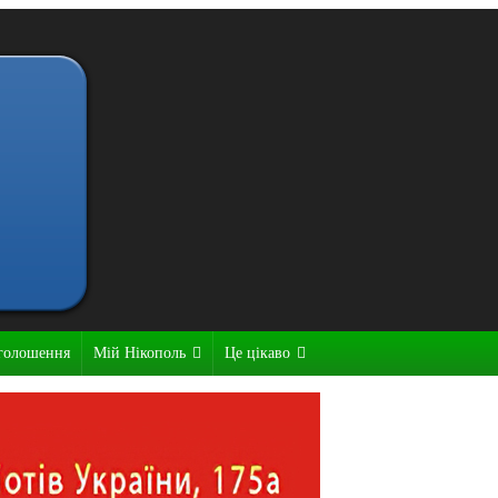
голошення
Мій Нікополь
Це цікаво