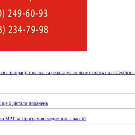
півпраці, торгівлі та реалізація спільних проєктів із Сербією – 
 ще 6 дістали поранень
та МРТ за Програмою медичних гарантій