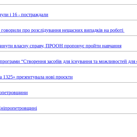
ули і 16 - постраждали
ні говорили про розслідування нещасних випадків на роботі
звинути власну справу, ПРООН пропонує пройти навчання
х програми “Створення засобів для існування та можливостей д
а 1325» презентувала нові проєкти
пропетровщини
 Дніпропетровщині