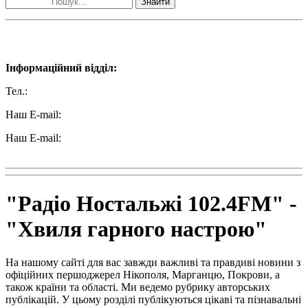
Знайти
Наші контакти:
Інформаційний відділ:
Тел.:
+38 (050) 233-69-11
Наш E-mail:
ttradio@ukr.net
Наш E-mail:
radio102.4fm@gmail.com
"Радіо Ностальжі 102.4FM" -
"Хвиля гарного настрою"
На нашому сайті для вас завжди важливі та правдиві новини з
офіційних першоджерел Нікополя, Марганцю, Покрови, а
також країни та області. Ми ведемо рубрику авторських
публікацій. У цьому розділі публікуються цікаві та пізнавальні