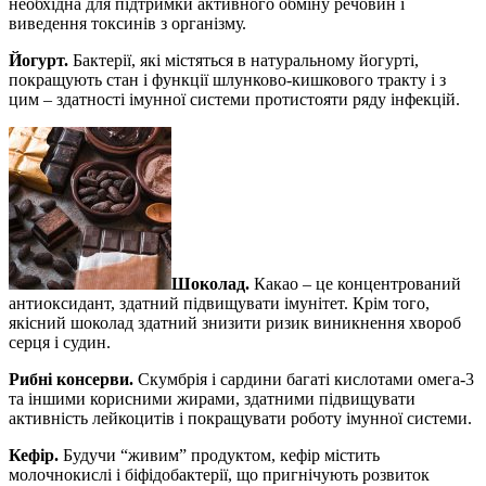
необхідна для підтримки активного обміну речовин і
виведення токсинів з організму.
Йогурт.
Бактерії, які містяться в натуральному йогурті,
покращують стан і функції шлунково-кишкового тракту і з
цим – здатності імунної системи протистояти ряду інфекцій.
Шоколад.
Какао – це концентрований
антиоксидант, здатний підвищувати імунітет. Крім того,
якісний шоколад здатний знизити ризик виникнення хвороб
серця і судин.
Рибні консерви.
Скумбрія і сардини багаті кислотами омега-3
та іншими корисними жирами, здатними підвищувати
активність лейкоцитів і покращувати роботу імунної системи.
Кефір.
Будучи “живим” продуктом, кефір містить
молочнокислі і біфідобактерії, що пригнічують розвиток