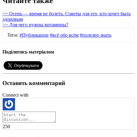
Читайте также
>> Осень — время не болеть. Советы для тех, кто хочет быть
здоровым
>> Для чего нужны витамины?
Теги:
#Публикации
#всё обо всём
#полезно знать
Поділитись матеріалом
Оставить комментарий
Connect with
250