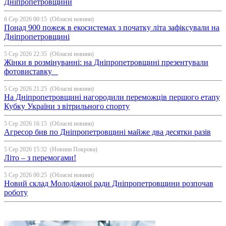
Дніпропетровщини
6 Сер 2026 00:15
(Обласні новини)
Понад 900 пожеж в екосистемах з початку літа зафіксували на
Дніпропетровщині
5 Сер 2026 22:35
(Обласні новини)
Жінки в розмінуванні: на Дніпропетровщині презентували
фотовиставку
5 Сер 2026 21:25
(Обласні новини)
На Дніпропетровщині нагородили переможців першого етапу
Кубку України з вітрильного спорту
5 Сер 2026 16:15
(Обласні новини)
Агресор бив по Дніпропетровщині майже два десятки разів
5 Сер 2026 15:32
(Новини Покрова)
Літо – з перемогами!
5 Сер 2026 00:25
(Обласні новини)
Новий склад Молодіжної ради Дніпропетровщини розпочав
роботу