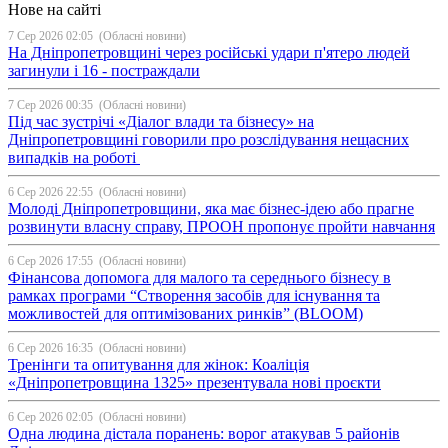
Нове на сайті
7 Сер 2026 02:05
(Обласні новини)
На Дніпропетровщині через російські удари п'ятеро людей
загинули і 16 - постраждали
7 Сер 2026 00:35
(Обласні новини)
Під час зустрічі «Діалог влади та бізнесу» на
Дніпропетровщині говорили про розслідування нещасних
випадків на роботі
6 Сер 2026 22:55
(Обласні новини)
Молоді Дніпропетровщини, яка має бізнес-ідею або прагне
розвинути власну справу, ПРООН пропонує пройти навчання
6 Сер 2026 17:55
(Обласні новини)
Фінансова допомога для малого та середнього бізнесу в
рамках програми “Створення засобів для існування та
можливостей для оптимізованих ринків” (BLOOM)
6 Сер 2026 16:35
(Обласні новини)
Тренінги та опитування для жінок: Коаліція
«Дніпропетровщина 1325» презентувала нові проєкти
6 Сер 2026 02:05
(Обласні новини)
Одна людина дістала поранень: ворог атакував 5 районів