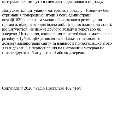
матеріали, які пишуться спеціально для нашого порталу.
Допускається цитування матеріалів з розділу «Новини» без
отримання попередньої згоди з боку адміністрації
nostalji102fm.com.ua за умови обов'язкового розміщення
прямого, відкритого для індексації, гіперпосилання на статті,
що цитуються, не нижче другого абзацу в тексті або як
джерело. Цитування, копіювання та републікація матеріалів з
розділу «Публікації» дозволяється тільки з письмового
дозволу адміністрації сайту та наявності прямого, відкритого
для індексації, гіперпосилання на цитований матеріал не
нижче другого абзацу в тексті або як джерело.
Правила користування сайтом та використання матеріалів
Політика конфіденційності та захисту персональних даних
Структура власності
Сopyright © 2026 "Радіо Ностальжі 102.4FM"