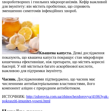
хвороботворних і гнильних мікроорганізмів. Кефір важливий
для імунітету: він містить пробіотики, що сприяють
зменшенню симптомів інфекційних хвороб.
Квашена капуста.
Деякі дослідження
показують, що квашена капуста покращує стан мікрофлори
кишечника ефективніше, ніж препарати, що містять корисні
бактерії. У ній міститься багато аскорбінової кислоти,
важливою для підтримки імунітету.
Часник.
Дослідженнями підтверджено, що часник має
численними антибактеріальними властивостями, його
компонент аліцин є природним антибіотиком.
ИСТОЧНИК:
http://zdorovia.com.ua/zhinochezdorovya/41063yak-
pokrasziti-imunitet-voseni.html