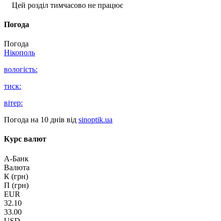
Цей розділ тимчасово не працює
Погода
Погода
Нікополь
вологість:
тиск:
вітер:
Погода на 10 днів від
sinoptik.ua
Курс валют
А-Банк
Валюта
К (грн)
П (грн)
EUR
32.10
33.00
USD