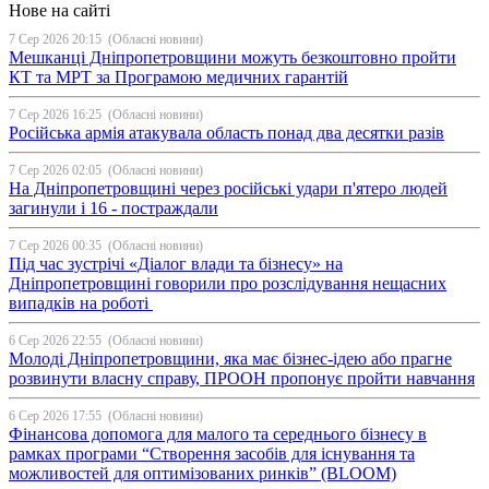
Нове на сайті
7 Сер 2026 20:15
(Обласні новини)
Мешканці Дніпропетровщини можуть безкоштовно пройти
КТ та МРТ за Програмою медичних гарантій
7 Сер 2026 16:25
(Обласні новини)
Російська армія атакувала область понад два десятки разів
7 Сер 2026 02:05
(Обласні новини)
На Дніпропетровщині через російські удари п'ятеро людей
загинули і 16 - постраждали
7 Сер 2026 00:35
(Обласні новини)
Під час зустрічі «Діалог влади та бізнесу» на
Дніпропетровщині говорили про розслідування нещасних
випадків на роботі
6 Сер 2026 22:55
(Обласні новини)
Молоді Дніпропетровщини, яка має бізнес-ідею або прагне
розвинути власну справу, ПРООН пропонує пройти навчання
6 Сер 2026 17:55
(Обласні новини)
Фінансова допомога для малого та середнього бізнесу в
рамках програми “Створення засобів для існування та
можливостей для оптимізованих ринків” (BLOOM)