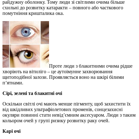
райдужну оболонку. Тому люди зі світлими очима більше
схильні до розвитку катаракти – повного або часткового
помутніння кришталика ока.
Проте люди з блакитними очима рідше
хворіють на вітиліго – це аутоімунне захворювання
щитоподібної залози. Проявляється воно на шкірі білими
п’ятнами.
Сірі, зелені та блакитні очі
Оскільки світлі очі мають менше пігменту, щоб захистити їх
від шкідливих ультрафіолетових променів, сонцезахисні
окуляри повинні стати невід’ємним аксесуаром. Люди з таким
кольором очей у групі ризику розвитку раку очей.
Карі очі