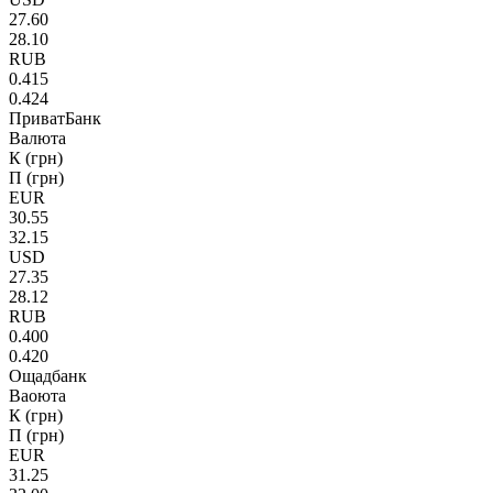
27.60
28.10
RUB
0.415
0.424
ПриватБанк
Валюта
К (грн)
П (грн)
EUR
30.55
32.15
USD
27.35
28.12
RUB
0.400
0.420
Ощадбанк
Ваоюта
К (грн)
П (грн)
EUR
31.25