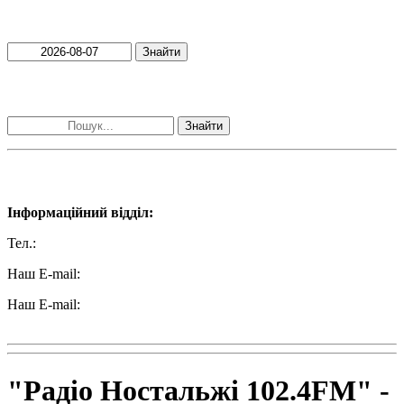
Пошук матеріалів за датою
Знайти
Пошук матеріалів за словами
Знайти
Наші контакти:
Інформаційний відділ:
Тел.:
+38 (050) 233-69-11
Наш E-mail:
ttradio@ukr.net
Наш E-mail:
radio102.4fm@gmail.com
"Радіо Ностальжі 102.4FM" -