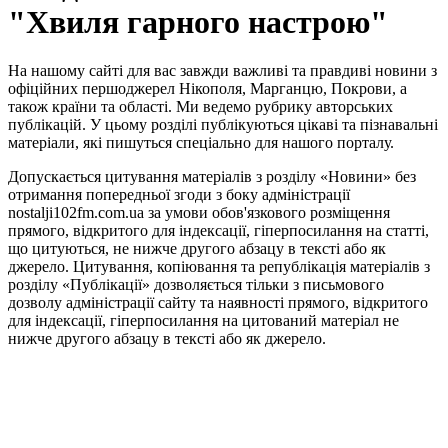
"Хвиля гарного настрою"
На нашому сайті для вас завжди важливі та правдиві новини з
офіційних першоджерел Нікополя, Марганцю, Покрови, а
також країни та області. Ми ведемо рубрику авторських
публікацій. У цьому розділі публікуються цікаві та пізнавальні
матеріали, які пишуться спеціально для нашого порталу.
Допускається цитування матеріалів з розділу «Новини» без
отримання попередньої згоди з боку адміністрації
nostalji102fm.com.ua за умови обов'язкового розміщення
прямого, відкритого для індексації, гіперпосилання на статті,
що цитуються, не нижче другого абзацу в тексті або як
джерело. Цитування, копіювання та републікація матеріалів з
розділу «Публікації» дозволяється тільки з письмового
дозволу адміністрації сайту та наявності прямого, відкритого
для індексації, гіперпосилання на цитований матеріал не
нижче другого абзацу в тексті або як джерело.
Правила користування сайтом та використання матеріалів
Політика конфіденційності та захисту персональних даних
Структура власності