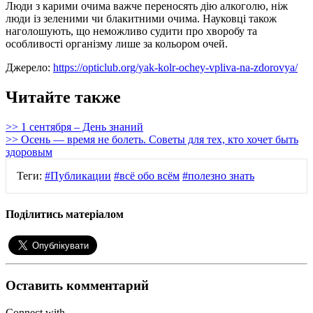
Люди з карими очима важче переносять дію алкоголю, ніж
люди із зеленими чи блакитними очима. Науковці також
наголошують, що неможливо судити про хворобу та
особливості організму лише за кольором очей.
Джерело:
https://opticlub.org/yak-kolr-ochey-vpliva-na-zdorovya/
Читайте также
>> 1 сентября – День знаний
>> Осень — время не болеть. Советы для тех, кто хочет быть
здоровым
Теги:
#Публикации
#всё обо всём
#полезно знать
Поділитись матеріалом
Оставить комментарий
Connect with