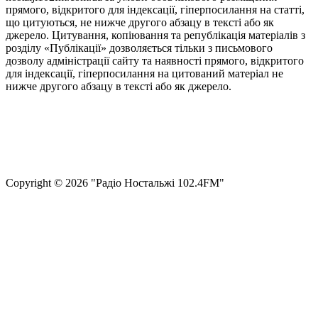
прямого, відкритого для індексації, гіперпосилання на статті,
що цитуються, не нижче другого абзацу в тексті або як
джерело. Цитування, копіювання та републікація матеріалів з
розділу «Публікації» дозволяється тільки з письмового
дозволу адміністрації сайту та наявності прямого, відкритого
для індексації, гіперпосилання на цитований матеріал не
нижче другого абзацу в тексті або як джерело.
Правила користування сайтом та використання матеріалів
Політика конфіденційності та захисту персональних даних
Структура власності
Сopyright © 2026 "Радіо Ностальжі 102.4FM"