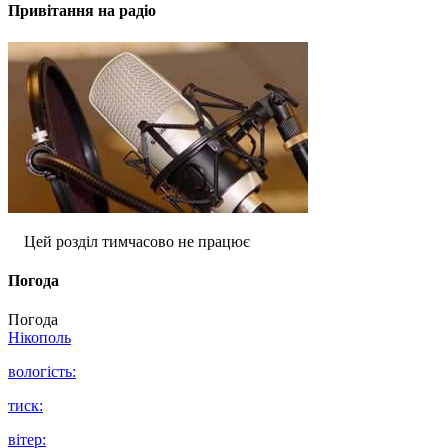
Привітання на радіо
Цей розділ тимчасово не працює
Погода
Погода
Нікополь
вологість:
тиск:
вітер: