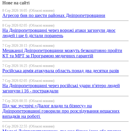
Нове на сайті
8 Сер 2026 16:05
(Обласні новини)
Агресор бив по шести районах Дніпропетровщини
8 Сер 2026 02:05
(Обласні новини)
На Дніпропетровщині через ворожі атаки загинули двоє
людей і ще 6 дістали поранень
7 Сер 2026 20:15
(Обласні новини)
Мешканці Дніпропетровщини можуть безкоштовно пройти
КТ та МРТ за Програмою медичних гарантій
7 Сер 2026 16:25
(Обласні новини)
Російська армія атакувала область понад два десятки разів
7 Сер 2026 02:05
(Обласні новини)
На Дніпропетровщині через російські удари п'ятеро людей
загинули і 16 - постраждали
7 Сер 2026 00:35
(Обласні новини)
Під час зустрічі «Діалог влади та бізнесу» на
Дніпропетровщині говорили про розслідування нещасних
випадків на роботі
6 Сер 2026 22:55
(Обласні новини)