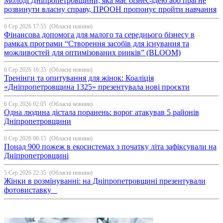
Молоді Дніпропетровщини, яка має бізнес-ідею або прагне
розвинути власну справу, ПРООН пропонує пройти навчання
6 Сер 2026 17:55
(Обласні новини)
Фінансова допомога для малого та середнього бізнесу в
рамках програми “Створення засобів для існування та
можливостей для оптимізованих ринків” (BLOOM)
6 Сер 2026 16:35
(Обласні новини)
Тренінги та опитування для жінок: Коаліція
«Дніпропетровщина 1325» презентувала нові проєкти
6 Сер 2026 02:05
(Обласні новини)
Одна людина дістала поранень: ворог атакував 5 районів
Дніпропетровщини
6 Сер 2026 00:15
(Обласні новини)
Понад 900 пожеж в екосистемах з початку літа зафіксували на
Дніпропетровщині
5 Сер 2026 22:35
(Обласні новини)
Жінки в розмінуванні: на Дніпропетровщині презентували
фотовиставку