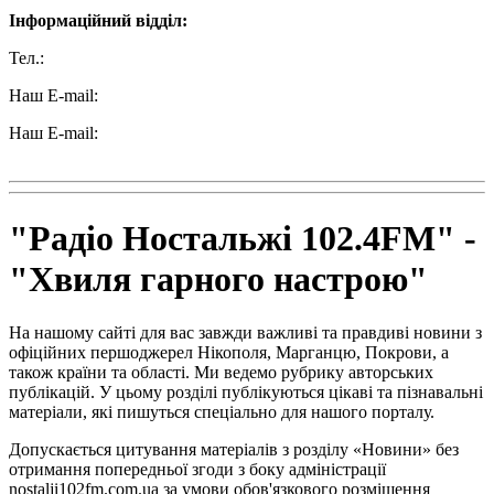
Інформаційний відділ:
Тел.:
+38 (050) 233-69-11
Наш E-mail:
ttradio@ukr.net
Наш E-mail:
radio102.4fm@gmail.com
"Радіо Ностальжі 102.4FM" -
"Хвиля гарного настрою"
На нашому сайті для вас завжди важливі та правдиві новини з
офіційних першоджерел Нікополя, Марганцю, Покрови, а
також країни та області. Ми ведемо рубрику авторських
публікацій. У цьому розділі публікуються цікаві та пізнавальні
матеріали, які пишуться спеціально для нашого порталу.
Допускається цитування матеріалів з розділу «Новини» без
отримання попередньої згоди з боку адміністрації
nostalji102fm.com.ua за умови обов'язкового розміщення