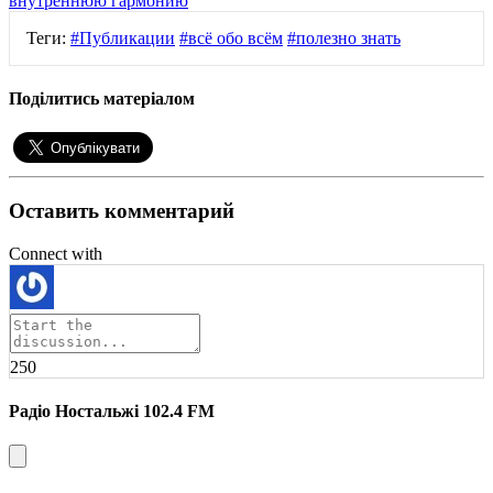
внутреннюю гармонию
Теги:
#Публикации
#всё обо всём
#полезно знать
Поділитись матеріалом
Оставить комментарий
Connect with
250
Радіо Ностальжі 102.4 FM