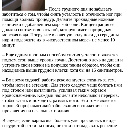
– После трудного дня не забывать
заботиться о том, чтобы снять усталость и отечность ног при
помощи водных процедур. Делайте прохладные ножные
ванночки с добавлением морской соли. Концентрация ее
должна соответствовать той, которую имеет природная
морская вода. Погрузите в соленую воду ноги до середины
икр и подержите их в «искусственном море» не менее 10
минут.
– Еще одним простым способом снятия усталости является
подъем стоп выше уровня груди. Достаточно лечь на диван и
устроить свои ножки на подушке таким образом, чтобы они
находились выше грудной клетки хотя бы на 15 сантиметров.
– Во время сидячей работы рекомендуется следить за тем,
чтобы ноги не затекали. Для этого следует чаще болтать ими
под столом или вытягивать, усиливая таким образом
кровоснабжение. Каждый час делайте небольшой перерыв,
чтобы встать и походить, размять ноги. Это тоже является
хорошей профилактикой заболевания и снижения его
проявления на начальных стадиях.
В случае, если варикозная болезнь уже проявилась в виде
сосудистой сетки на ногах, не стоит откладывать решение