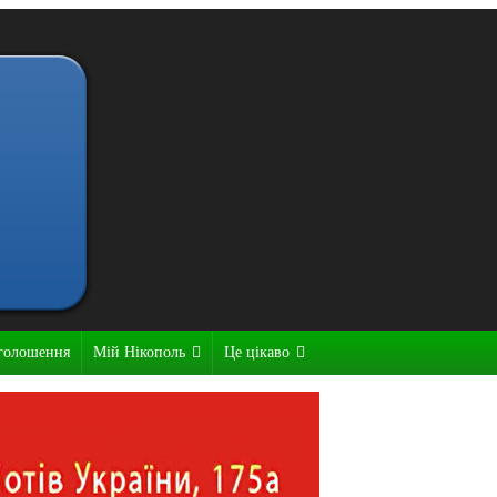
голошення
Мій Нікополь
Це цікаво