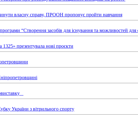
звинути власну справу, ПРООН пропонує пройти навчання
х програми “Створення засобів для існування та можливостей д
а 1325» презентувала нові проєкти
пропетровщини
 Дніпропетровщині
товиставку
бку України з вітрильного спорту