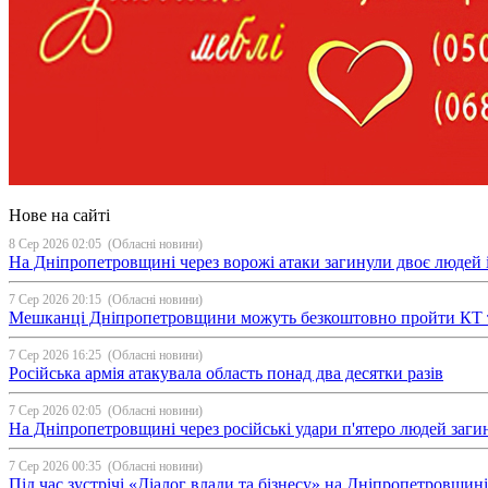
Нове на сайті
8 Сер 2026 02:05
(Обласні новини)
На Дніпропетровщині через ворожі атаки загинули двоє людей і
7 Сер 2026 20:15
(Обласні новини)
Мешканці Дніпропетровщини можуть безкоштовно пройти КТ 
7 Сер 2026 16:25
(Обласні новини)
Російська армія атакувала область понад два десятки разів
7 Сер 2026 02:05
(Обласні новини)
На Дніпропетровщині через російські удари п'ятеро людей загин
7 Сер 2026 00:35
(Обласні новини)
Під час зустрічі «Діалог влади та бізнесу» на Дніпропетровщи