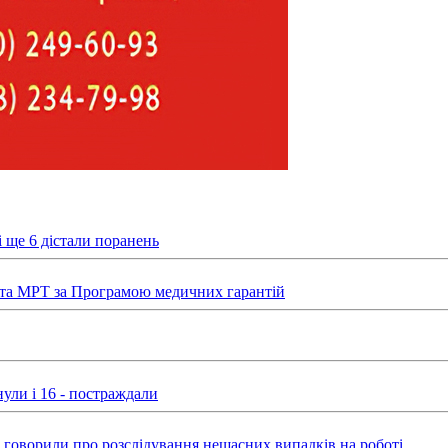
 ще 6 дістали поранень
та МРТ за Програмою медичних гарантій
ули і 16 - постраждали
ні говорили про розслідування нещасних випадків на роботі