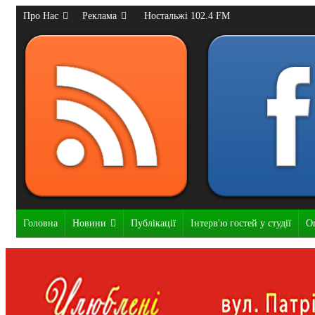
Про Нас
Реклама
Ностальжі 102.4 FM
Головна
Новини
Публікації
Інтерв'ю гостей у студії
О