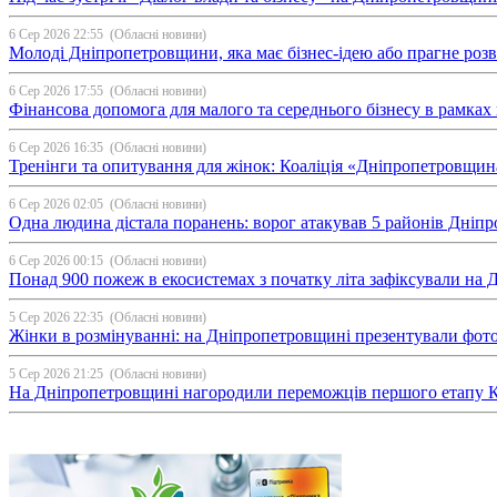
6 Сер 2026 22:55
(Обласні новини)
Молоді Дніпропетровщини, яка має бізнес-ідею або прагне ро
6 Сер 2026 17:55
(Обласні новини)
Фінансова допомога для малого та середнього бізнесу в рамка
6 Сер 2026 16:35
(Обласні новини)
Тренінги та опитування для жінок: Коаліція «Дніпропетровщин
6 Сер 2026 02:05
(Обласні новини)
Одна людина дістала поранень: ворог атакував 5 районів Дні
6 Сер 2026 00:15
(Обласні новини)
Понад 900 пожеж в екосистемах з початку літа зафіксували на
5 Сер 2026 22:35
(Обласні новини)
Жінки в розмінуванні: на Дніпропетровщині презентували фо
5 Сер 2026 21:25
(Обласні новини)
На Дніпропетровщині нагородили переможців першого етапу Ку