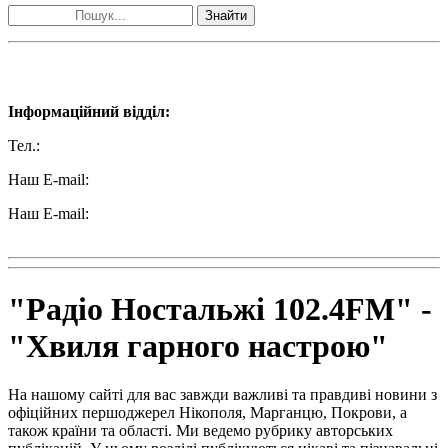
Знайти
Наші контакти:
Інформаційний відділ:
Тел.:
+38 (050) 233-69-11
Наш E-mail:
ttradio@ukr.net
Наш E-mail:
radio102.4fm@gmail.com
"Радіо Ностальжі 102.4FM" -
"Хвиля гарного настрою"
На нашому сайті для вас завжди важливі та правдиві новини з
офіційних першоджерел Нікополя, Марганцю, Покрови, а
також країни та області. Ми ведемо рубрику авторських