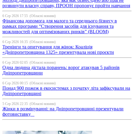
Молоді Дніпропетровщини, яка має бізнес-ідею або прагне
розвинути власну справу, ПРООН пропонує пройти навчання
6 Сер 2026 17:55
(Обласні новини)
Фінансова допомога для малого та середнього бізнесу в
рамках програми “Створення засобів для існування та
можливостей для оптимізованих ринків” (BLOOM)
6 Сер 2026 16:35
(Обласні новини)
Тренінги та опитування для жінок: Коаліція
«Дніпропетровщина 1325» презентувала нові проєкти
6 Сер 2026 02:05
(Обласні новини)
Одна людина дістала поранень: ворог атакував 5 районів
Дніпропетровщини
6 Сер 2026 00:15
(Обласні новини)
Понад 900 пожеж в екосистемах з початку літа зафіксували на
Дніпропетровщині
5 Сер 2026 22:35
(Обласні новини)
Жінки в розмінуванні: на Дніпропетровщині презентували
фотовиставку