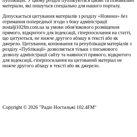
публікацій. У цьому розділі публікуються цікаві та пізнавальні
матеріали, які пишуться спеціально для нашого порталу.
Допускається цитування матеріалів з розділу «Новини» без
отримання попередньої згоди з боку адміністрації
nostalji102fm.com.ua за умови обов'язкового розміщення
прямого, відкритого для індексації, гіперпосилання на статті,
що цитуються, не нижче другого абзацу в тексті або як
джерело. Цитування, копіювання та републікація матеріалів з
розділу «Публікації» дозволяється тільки з письмового
дозволу адміністрації сайту та наявності прямого, відкритого
для індексації, гіперпосилання на цитований матеріал не
нижче другого абзацу в тексті або як джерело.
Правила користування сайтом та використання матеріалів
Політика конфіденційності та захисту персональних даних
Структура власності
Сopyright © 2026 "Радіо Ностальжі 102.4FM"