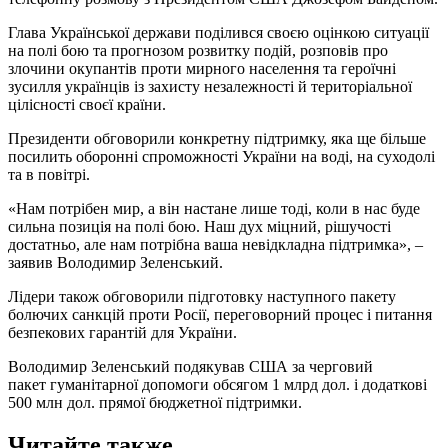
Глава Української держави поділився своєю оцінкою ситуації
на полі бою та прогнозом розвитку подій, розповів про
злочини окупантів проти мирного населення та героїчні
зусилля українців із захисту незалежності й територіальної
цілісності своєї країни.
Президенти обговорили конкретну підтримку, яка ще більше
посилить оборонні спроможності України на воді, на суходолі
та в повітрі.
«Нам потрібен мир, а він настане лише тоді, коли в нас буде
сильна позиція на полі бою. Наш дух міцний, рішучості
достатньо, але нам потрібна ваша невідкладна підтримка», –
заявив Володимир Зеленський.
Лідери також обговорили підготовку наступного пакету
болючих санкцій проти Росії, переговорний процес і питання
безпекових гарантій для України.
Володимир Зеленський подякував США за черговий
пакет гуманітарної допомоги обсягом 1 млрд дол. і додаткові
500 млн дол. прямої бюджетної підтримки.
Читайте также