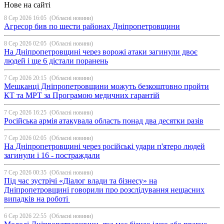
Нове на сайті
8 Сер 2026 16:05
(Обласні новини)
Агресор бив по шести районах Дніпропетровщини
8 Сер 2026 02:05
(Обласні новини)
На Дніпропетровщині через ворожі атаки загинули двоє
людей і ще 6 дістали поранень
7 Сер 2026 20:15
(Обласні новини)
Мешканці Дніпропетровщини можуть безкоштовно пройти
КТ та МРТ за Програмою медичних гарантій
7 Сер 2026 16:25
(Обласні новини)
Російська армія атакувала область понад два десятки разів
7 Сер 2026 02:05
(Обласні новини)
На Дніпропетровщині через російські удари п'ятеро людей
загинули і 16 - постраждали
7 Сер 2026 00:35
(Обласні новини)
Під час зустрічі «Діалог влади та бізнесу» на
Дніпропетровщині говорили про розслідування нещасних
випадків на роботі
6 Сер 2026 22:55
(Обласні новини)