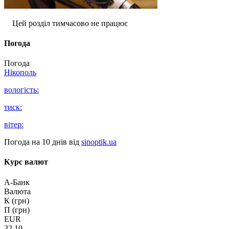
Цей розділ тимчасово не працює
Погода
Погода
Нікополь
вологість:
тиск:
вітер:
Погода на 10 днів від
sinoptik.ua
Курс валют
А-Банк
Валюта
К (грн)
П (грн)
EUR
32.10