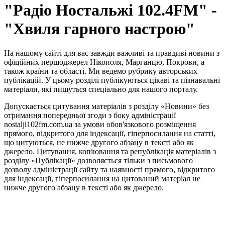
"Радіо Ностальжі 102.4FM" -
"Хвиля гарного настрою"
На нашому сайті для вас завжди важливі та правдиві новини з
офіційних першоджерел Нікополя, Марганцю, Покрови, а
також країни та області. Ми ведемо рубрику авторських
публікацій. У цьому розділі публікуються цікаві та пізнавальні
матеріали, які пишуться спеціально для нашого порталу.
Допускається цитування матеріалів з розділу «Новини» без
отримання попередньої згоди з боку адміністрації
nostalji102fm.com.ua за умови обов'язкового розміщення
прямого, відкритого для індексації, гіперпосилання на статті,
що цитуються, не нижче другого абзацу в тексті або як
джерело. Цитування, копіювання та републікація матеріалів з
розділу «Публікації» дозволяється тільки з письмового
дозволу адміністрації сайту та наявності прямого, відкритого
для індексації, гіперпосилання на цитований матеріал не
нижче другого абзацу в тексті або як джерело.
Правила користування сайтом та використання матеріалів
Політика конфіденційності та захисту персональних даних