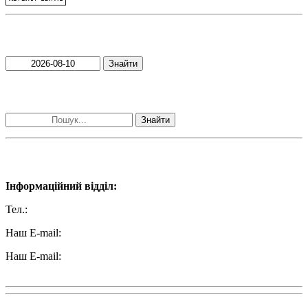
Пошук матеріалів за датою
Знайти
Пошук матеріалів за словами
Знайти
Наші контакти:
Інформаційний відділ:
Тел.:
+38 (050) 233-69-11
Наш E-mail:
ttradio@ukr.net
Наш E-mail:
radio102.4fm@gmail.com