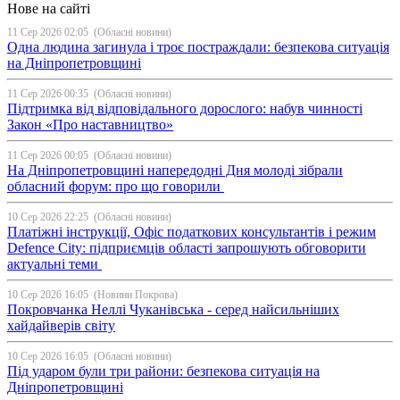
Нове на сайті
11 Сер 2026 02:05
(Обласні новини)
Одна людина загинула і троє постраждали: безпекова ситуація
на Дніпропетровщині
11 Сер 2026 00:35
(Обласні новини)
Підтримка від відповідального дорослого: набув чинності
Закон «Про наставництво»
11 Сер 2026 00:05
(Обласні новини)
На Дніпропетровщині напередодні Дня молоді зібрали
обласний форум: про що говорили
10 Сер 2026 22:25
(Обласні новини)
Платіжні інструкції, Офіс податкових консультантів і режим
Defence City: підприємців області запрошують обговорити
актуальні теми
10 Сер 2026 16:05
(Новини Покрова)
Покровчанка Неллі Чуканівська - серед найсильніших
хайдайверів світу
10 Сер 2026 16:05
(Обласні новини)
Під ударом були три райони: безпекова ситуація на
Дніпропетровщині