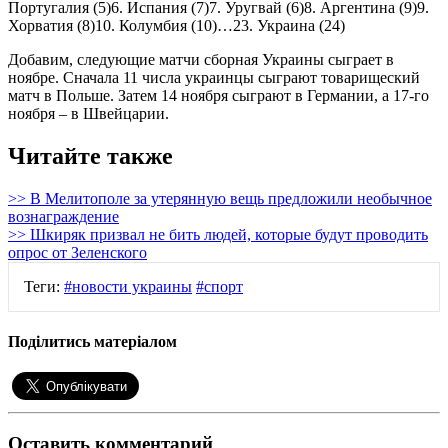
Португалия (5)6. Испания (7)7. Уругвай (6)8. Аргентина (9)9.
Хорватия (8)10. Колумбия (10)…23. Украина (24)
Добавим, следующие матчи сборная Украины сыграет в
ноябре. Сначала 11 числа украинцы сыграют товарищеский
матч в Польше. Затем 14 ноября сыграют в Германии, а 17-го
ноября – в Швейцарии.
Читайте также
>> В Мелитополе за утерянную вещь предложили необычное
вознаграждение
>> Шкиряк призвал не бить людей, которые будут проводить
опрос от Зеленского
Теги:
#новости украины
#спорт
Поділитись матеріалом
Оставить комментарий