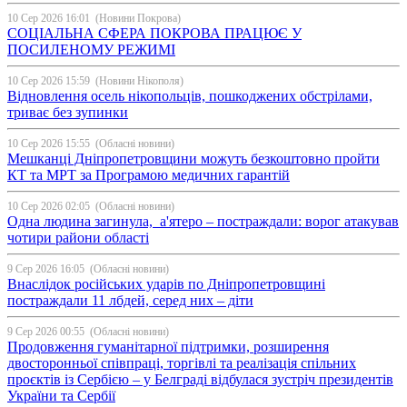
10 Сер 2026 16:01
(Новини Покрова)
СОЦІАЛЬНА СФЕРА ПОКРОВА ПРАЦЮЄ У
ПОСИЛЕНОМУ РЕЖИМІ
10 Сер 2026 15:59
(Новини Нікополя)
Відновлення осель нікопольців, пошкоджених обстрілами,
триває без зупинки
10 Сер 2026 15:55
(Обласні новини)
Мешканці Дніпропетровщини можуть безкоштовно пройти
КТ та МРТ за Програмою медичних гарантій
10 Сер 2026 02:05
(Обласні новини)
Одна людина загинула, а'ятеро – постраждали: ворог атакував
чотири райони області
9 Сер 2026 16:05
(Обласні новини)
Внаслідок російських ударів по Дніпропетровщині
постраждали 11 лбдей, серед них – діти
9 Сер 2026 00:55
(Обласні новини)
Продовження гуманітарної підтримки, розширення
двосторонньої співпраці, торгівлі та реалізація спільних
проєктів із Сербією – у Белграді відбулася зустріч президентів
України та Сербії