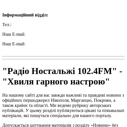
Наші контакти:
Інформаційний відділ:
Тел.:
+38 (050) 233-69-11
Наш E-mail:
ttradio@ukr.net
Наш E-mail:
radio102.4fm@gmail.com
"Радіо Ностальжі 102.4FM" -
"Хвиля гарного настрою"
На нашому сайті для вас завжди важливі та правдиві новини з
офіційних першоджерел Нікополя, Марганцю, Покрови, а
також країни та області. Ми ведемо рубрику авторських
публікацій. У цьому розділі публікуються цікаві та пізнавальні
матеріали, які пишуться спеціально для нашого порталу.
Допускається цитування матеріалів з розділу «Новини» без