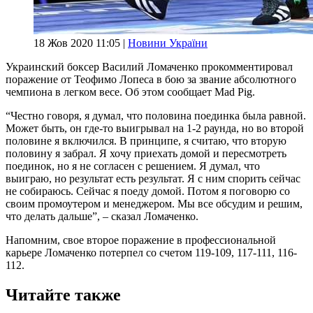
18 Жов 2020 11:05 |
Новини України
Украинский боксер Василий Ломаченко прокомментировал
поражение от Теофимо Лопеса в бою за звание абсолютного
чемпиона в легком весе. Об этом сообщает Mad Pig.
“Честно говоря, я думал, что половина поединка была равной.
Может быть, он где-то выигрывал на 1-2 раунда, но во второй
половине я включился. В принципе, я считаю, что вторую
половину я забрал. Я хочу приехать домой и пересмотреть
поединок, но я не согласен с решением. Я думал, что
выиграю, но результат есть результат. Я с ним спорить сейчас
не собираюсь. Сейчас я поеду домой. Потом я поговорю со
своим промоутером и менеджером. Мы все обсудим и решим,
что делать дальше”, – сказал Ломаченко.
Напомним, свое второе поражение в профессиональной
карьере Ломаченко потерпел со счетом 119-109, 117-111, 116-
112.
Читайте также