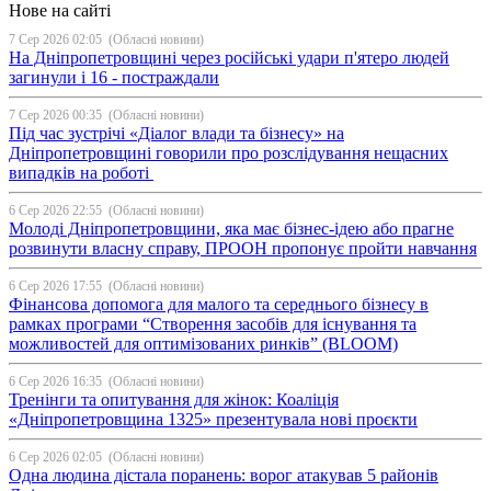
Нове на сайті
7 Сер 2026 02:05
(Обласні новини)
На Дніпропетровщині через російські удари п'ятеро людей
загинули і 16 - постраждали
7 Сер 2026 00:35
(Обласні новини)
Під час зустрічі «Діалог влади та бізнесу» на
Дніпропетровщині говорили про розслідування нещасних
випадків на роботі
6 Сер 2026 22:55
(Обласні новини)
Молоді Дніпропетровщини, яка має бізнес-ідею або прагне
розвинути власну справу, ПРООН пропонує пройти навчання
6 Сер 2026 17:55
(Обласні новини)
Фінансова допомога для малого та середнього бізнесу в
рамках програми “Створення засобів для існування та
можливостей для оптимізованих ринків” (BLOOM)
6 Сер 2026 16:35
(Обласні новини)
Тренінги та опитування для жінок: Коаліція
«Дніпропетровщина 1325» презентувала нові проєкти
6 Сер 2026 02:05
(Обласні новини)
Одна людина дістала поранень: ворог атакував 5 районів