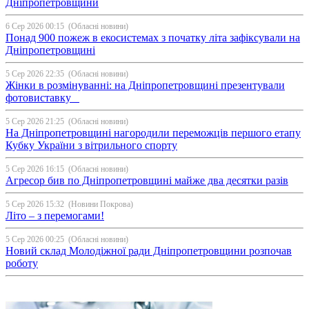
Дніпропетровщини
6 Сер 2026 00:15
(Обласні новини)
Понад 900 пожеж в екосистемах з початку літа зафіксували на
Дніпропетровщині
5 Сер 2026 22:35
(Обласні новини)
Жінки в розмінуванні: на Дніпропетровщині презентували
фотовиставку
5 Сер 2026 21:25
(Обласні новини)
На Дніпропетровщині нагородили переможців першого етапу
Кубку України з вітрильного спорту
5 Сер 2026 16:15
(Обласні новини)
Агресор бив по Дніпропетровщині майже два десятки разів
5 Сер 2026 15:32
(Новини Покрова)
Літо – з перемогами!
5 Сер 2026 00:25
(Обласні новини)
Новий склад Молодіжної ради Дніпропетровщини розпочав
роботу