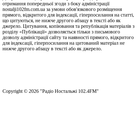
отримання попередньої згоди з боку адміністрації
nostalji102fm.com.ua за умови обов'язкового розміщення
прямого, відкритого для індексації, гіперпосилання на статті,
що цитуються, не нижче другого абзацу в тексті або як
джерело. Цитування, копіювання та републікація матеріалів з
розділу «Публікації» дозволяється тільки з письмового
дозволу адміністрації сайту та наявності прямого, відкритого
для індексації, гіперпосилання на цитований матеріал не
нижче другого абзацу в тексті або як джерело.
Правила користування сайтом та використання матеріалів
Політика конфіденційності та захисту персональних даних
Структура власності
Сopyright © 2026 "Радіо Ностальжі 102.4FM"