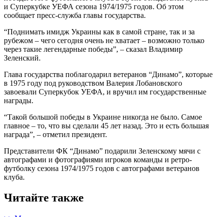
и Суперкубкe УЕФА сезона 1974/1975 годов. Об этом
сообщает пресс-служба главы государства.
“Поднимать имидж Украины как в самой стране, так и за
рубежом – чего сегодня очень не хватает – возможно только
через такие легендарные победы”, – сказал Владимир
Зеленский.
Глава государства поблагодарил ветеранов “Динамо”, которые
в 1975 году под руководством Валерия Лобановского
завоевали Суперкубок УЕФА, и вручил им государственные
награды.
“Такой большой победы в Украине никогда не было. Самое
главное – то, что вы сделали 45 лет назад. Это и есть большая
награда”, – отметил президент.
Представители ФК “Динамо” подарили Зеленскому мячи с
автографами и фотографиями игроков команды и ретро-
футболку сезона 1974/1975 годов с автографами ветеранов
клуба.
Читайте также