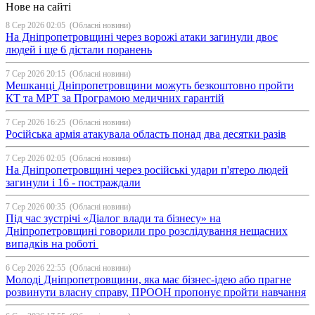
Нове на сайті
8 Сер 2026 02:05
(Обласні новини)
На Дніпропетровщині через ворожі атаки загинули двоє
людей і ще 6 дістали поранень
7 Сер 2026 20:15
(Обласні новини)
Мешканці Дніпропетровщини можуть безкоштовно пройти
КТ та МРТ за Програмою медичних гарантій
7 Сер 2026 16:25
(Обласні новини)
Російська армія атакувала область понад два десятки разів
7 Сер 2026 02:05
(Обласні новини)
На Дніпропетровщині через російські удари п'ятеро людей
загинули і 16 - постраждали
7 Сер 2026 00:35
(Обласні новини)
Під час зустрічі «Діалог влади та бізнесу» на
Дніпропетровщині говорили про розслідування нещасних
випадків на роботі
6 Сер 2026 22:55
(Обласні новини)
Молоді Дніпропетровщини, яка має бізнес-ідею або прагне
розвинути власну справу, ПРООН пропонує пройти навчання