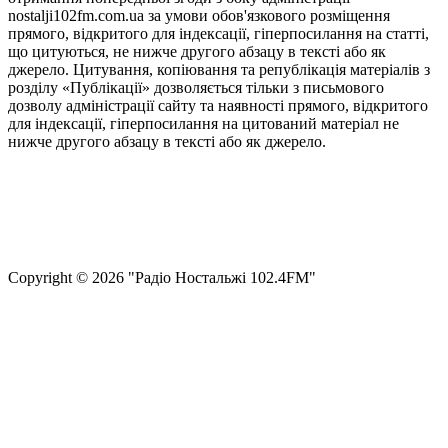
nostalji102fm.com.ua за умови обов'язкового розміщення
прямого, відкритого для індексації, гіперпосилання на статті,
що цитуються, не нижче другого абзацу в тексті або як
джерело. Цитування, копіювання та републікація матеріалів з
розділу «Публікації» дозволяється тільки з письмового
дозволу адміністрації сайту та наявності прямого, відкритого
для індексації, гіперпосилання на цитований матеріал не
нижче другого абзацу в тексті або як джерело.
Правила користування сайтом та використання матеріалів
Політика конфіденційності та захисту персональних даних
Структура власності
Сopyright © 2026 "Радіо Ностальжі 102.4FM"