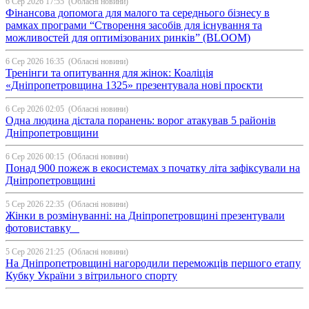
6 Сер 2026 17:55
(Обласні новини)
Фінансова допомога для малого та середнього бізнесу в
рамках програми “Створення засобів для існування та
можливостей для оптимізованих ринків” (BLOOM)
6 Сер 2026 16:35
(Обласні новини)
Тренінги та опитування для жінок: Коаліція
«Дніпропетровщина 1325» презентувала нові проєкти
6 Сер 2026 02:05
(Обласні новини)
Одна людина дістала поранень: ворог атакував 5 районів
Дніпропетровщини
6 Сер 2026 00:15
(Обласні новини)
Понад 900 пожеж в екосистемах з початку літа зафіксували на
Дніпропетровщині
5 Сер 2026 22:35
(Обласні новини)
Жінки в розмінуванні: на Дніпропетровщині презентували
фотовиставку
5 Сер 2026 21:25
(Обласні новини)
На Дніпропетровщині нагородили переможців першого етапу
Кубку України з вітрильного спорту