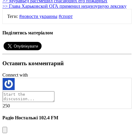
>> Муравьед рассмешил спасающих его пожарных
>> Глава Харьковской ОГА применил нецензурную лексику
Теги:
#новости украины
#спорт
Поділитись матеріалом
Оставить комментарий
Connect with
250
Радіо Ностальжі 102.4 FM