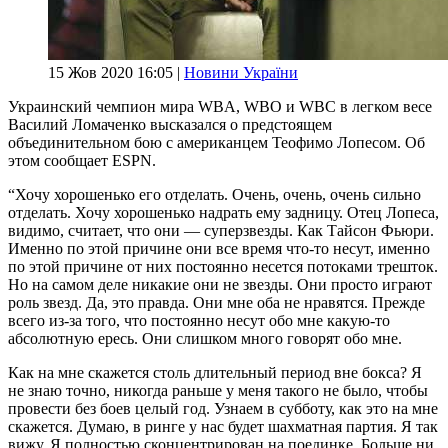
15 Жов 2020 16:05 |
Новини України
Украинский чемпион мира WBA, WBO и WBC в легком весе
Василий Ломаченко высказался о предстоящем
объединительном бою с американцем Теофимо Лопесом. Об
этом сообщает ESPN.
“Хочу хорошенько его отделать. Очень, очень, очень сильно
отделать. Хочу хорошенько надрать ему задницу. Отец Лопеса,
видимо, считает, что они — суперзвезды. Как Тайсон Фьюри.
Именно по этой причине они все время что-то несут, именно
по этой причине от них постоянно несется потоками трешток.
Но на самом деле никакие они не звезды. Они просто играют
роль звезд. Да, это правда. Они мне оба не нравятся. Прежде
всего из-за того, что постоянно несут обо мне какую-то
абсолютную ересь. Они слишком много говорят обо мне.
Как на мне скажется столь длительный период вне бокса? Я
не знаю точно, никогда раньше у меня такого не было, чтобы
провести без боев целый год. Узнаем в субботу, как это на мне
скажется. Думаю, в ринге у нас будет шахматная партия. Я так
вижу. Я полностью сконцентрирован на поединке. Больше ни