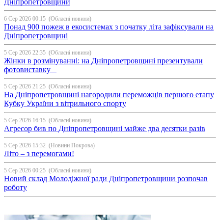
Дніпропетровщини
6 Сер 2026 00:15
(Обласні новини)
Понад 900 пожеж в екосистемах з початку літа зафіксували на
Дніпропетровщині
5 Сер 2026 22:35
(Обласні новини)
Жінки в розмінуванні: на Дніпропетровщині презентували
фотовиставку
5 Сер 2026 21:25
(Обласні новини)
На Дніпропетровщині нагородили переможців першого етапу
Кубку України з вітрильного спорту
5 Сер 2026 16:15
(Обласні новини)
Агресор бив по Дніпропетровщині майже два десятки разів
5 Сер 2026 15:32
(Новини Покрова)
Літо – з перемогами!
5 Сер 2026 00:25
(Обласні новини)
Новий склад Молодіжної ради Дніпропетровщини розпочав
роботу