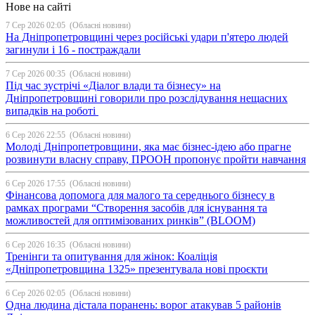
Нове на сайті
7 Сер 2026 02:05
(Обласні новини)
На Дніпропетровщині через російські удари п'ятеро людей
загинули і 16 - постраждали
7 Сер 2026 00:35
(Обласні новини)
Під час зустрічі «Діалог влади та бізнесу» на
Дніпропетровщині говорили про розслідування нещасних
випадків на роботі
6 Сер 2026 22:55
(Обласні новини)
Молоді Дніпропетровщини, яка має бізнес-ідею або прагне
розвинути власну справу, ПРООН пропонує пройти навчання
6 Сер 2026 17:55
(Обласні новини)
Фінансова допомога для малого та середнього бізнесу в
рамках програми “Створення засобів для існування та
можливостей для оптимізованих ринків” (BLOOM)
6 Сер 2026 16:35
(Обласні новини)
Тренінги та опитування для жінок: Коаліція
«Дніпропетровщина 1325» презентувала нові проєкти
6 Сер 2026 02:05
(Обласні новини)
Одна людина дістала поранень: ворог атакував 5 районів