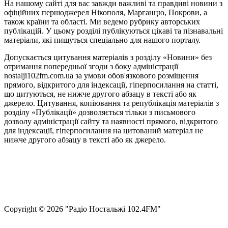
На нашому сайті для вас завжди важливі та правдиві новини з
офіційних першоджерел Нікополя, Марганцю, Покрови, а
також країни та області. Ми ведемо рубрику авторських
публікацій. У цьому розділі публікуються цікаві та пізнавальні
матеріали, які пишуться спеціально для нашого порталу.
Допускається цитування матеріалів з розділу «Новини» без
отримання попередньої згоди з боку адміністрації
nostalji102fm.com.ua за умови обов'язкового розміщення
прямого, відкритого для індексації, гіперпосилання на статті,
що цитуються, не нижче другого абзацу в тексті або як
джерело. Цитування, копіювання та републікація матеріалів з
розділу «Публікації» дозволяється тільки з письмового
дозволу адміністрації сайту та наявності прямого, відкритого
для індексації, гіперпосилання на цитований матеріал не
нижче другого абзацу в тексті або як джерело.
Правила користування сайтом та використання матеріалів
Політика конфіденційності та захисту персональних даних
Структура власності
Сopyright © 2026 "Радіо Ностальжі 102.4FM"