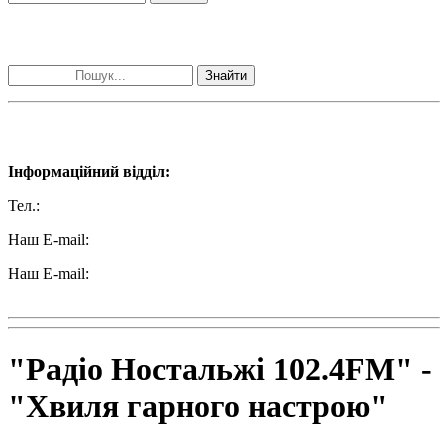
Пошук матеріалів за словами
Знайти
Наші контакти:
Інформаційний відділ:
Тел.:
+38 (050) 233-69-11
Наш E-mail:
ttradio@ukr.net
Наш E-mail:
radio102.4fm@gmail.com
"Радіо Ностальжі 102.4FM" -
"Хвиля гарного настрою"