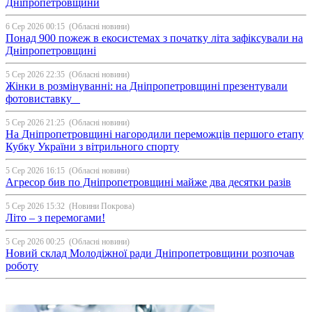
Дніпропетровщини
6 Сер 2026 00:15
(Обласні новини)
Понад 900 пожеж в екосистемах з початку літа зафіксували на
Дніпропетровщині
5 Сер 2026 22:35
(Обласні новини)
Жінки в розмінуванні: на Дніпропетровщині презентували
фотовиставку
5 Сер 2026 21:25
(Обласні новини)
На Дніпропетровщині нагородили переможців першого етапу
Кубку України з вітрильного спорту
5 Сер 2026 16:15
(Обласні новини)
Агресор бив по Дніпропетровщині майже два десятки разів
5 Сер 2026 15:32
(Новини Покрова)
Літо – з перемогами!
5 Сер 2026 00:25
(Обласні новини)
Новий склад Молодіжної ради Дніпропетровщини розпочав
роботу