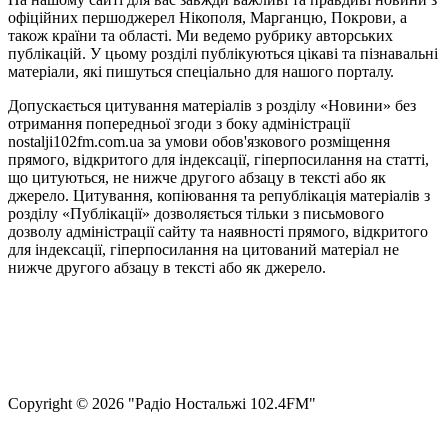
офіційних першоджерел Нікополя, Марганцю, Покрови, а
також країни та області. Ми ведемо рубрику авторських
публікацій. У цьому розділі публікуються цікаві та пізнавальні
матеріали, які пишуться спеціально для нашого порталу.
Допускається цитування матеріалів з розділу «Новини» без
отримання попередньої згоди з боку адміністрації
nostalji102fm.com.ua за умови обов'язкового розміщення
прямого, відкритого для індексації, гіперпосилання на статті,
що цитуються, не нижче другого абзацу в тексті або як
джерело. Цитування, копіювання та републікація матеріалів з
розділу «Публікації» дозволяється тільки з письмового
дозволу адміністрації сайту та наявності прямого, відкритого
для індексації, гіперпосилання на цитований матеріал не
нижче другого абзацу в тексті або як джерело.
Правила користування сайтом та використання матеріалів
Політика конфіденційності та захисту персональних даних
Структура власності
Сopyright © 2026 "Радіо Ностальжі 102.4FM"