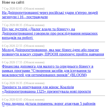
Нове на сайті
7 Сер 2026 02:05
(Обласні новини)
На Дніпропетровщині через російські удари п'ятеро людей
загинули і 16 - постраждали
7 Сер 2026 00:35
(Обласні новини)
Під час зустрічі «Діалог влади та бізнесу» на
Дніпропетровщині говорили про розслідування нещасних
випадків на роботі
6 Сер 2026 22:55
(Обласні новини)
Молоді Дніпропетровщини, яка має бізнес-ідею або прагне
розвинути власну справу, ПРООН пропонує пройти навчання
6 Сер 2026 17:55
(Обласні новини)
Фінансова допомога для малого та середнього бізнесу в
рамках програми “Створення засобів для існування та
можливостей для оптимізованих ринків” (BLOOM)
6 Сер 2026 16:35
(Обласні новини)
Тренінги та опитування для жінок: Коаліція
«Дніпропетровщина 1325» презентувала нові проєкти
6 Сер 2026 02:05
(Обласні новини)
Одна людина дістала поранень: ворог атакував 5 районів