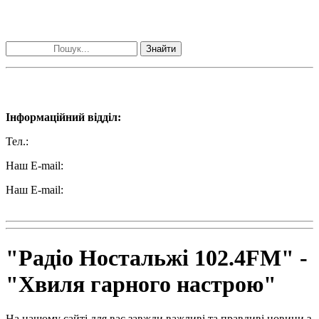
Пошук матеріалів за словами
Знайти
Наші контакти:
Інформаційний відділ:
Тел.:
+38 (050) 233-69-11
Наш E-mail:
ttradio@ukr.net
Наш E-mail:
radio102.4fm@gmail.com
"Радіо Ностальжі 102.4FM" -
"Хвиля гарного настрою"
На нашому сайті для вас завжди важливі та правдиві новини з