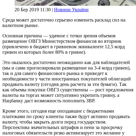
20 Бер 2019 11:30 |
Новини України
Среда может достаточно серьезно изменить расклад сил на
валютном рынке.
Основная причина — удачное с точки зрения объемов
размещение ОВГЗ Министерством финансов во вторник
(привлечено в бюджет в гривневом эквиваленте 12,5 млрд
гривен из которых более 80% в гривне).
Это оказалось достаточно неожиданно как для наблюдателей
(мы и сами прогнозировали размещение на 3-4 млрд гривен),
так и для самого финансового рынка и приведет к
необходимости у части иностранных покупателей облигаций
продавать валюту (сегодня день расчета за эти бумаги). Так
как объемы покупки ОВГЗ существенны — рост предложения
валюты на торгах может ситуативно укрепить гривну, а
Нацбанку даст возможность пополнить ЗВР.
Кроме этого, сегодня еще опоздавшие с бюджетными
платежами по сроку клиенты также будут активно продавать
валюту, чтобы закрыть долги перед государством.
Перспектива значительных штрафов и пени за просрочку
налоговых обязательств резко активизирует это желание у