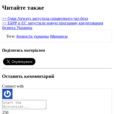
Читайте также
>> Qatar Airways запустила справочного чат-бота
>> ЕБРР и ЕС запустили новую программу кредитования
бизнеса Украины
Теги:
#новости украины
#финансы
Поділитись матеріалом
Оставить комментарий
Connect with
250