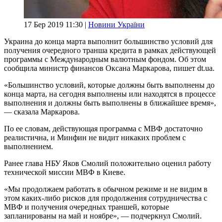
17 Бер 2019 11:30 |
Новини України
Украина до конца марта выполнит большинство условий для
получения очередного транша кредита в рамках действующей
программы с Международным валютным фондом. Об этом
сообщила министр финансов Оксана Маркарова, пишет dt.ua.
«Большинство условий, которые должны быть выполнены до
конца марта, на сегодня выполнены или находятся в процессе
выполнения и должны быть выполнены в ближайшее время»,
— сказала Маркарова.
По ее словам, действующая программа с МВФ достаточно
реалистична, и Минфин не видит никаких проблем с
выполнением.
Ранее глава НБУ Яков Смолий положительно оценил работу
технической миссии МВФ в Киеве.
«Мы продолжаем работать в обычном режиме и не видим в
этом каких-либо рисков для продолжения сотрудничества с
МВФ и получения очередных траншей, которые
запланированы на май и ноябре», — подчеркнул Смолий.