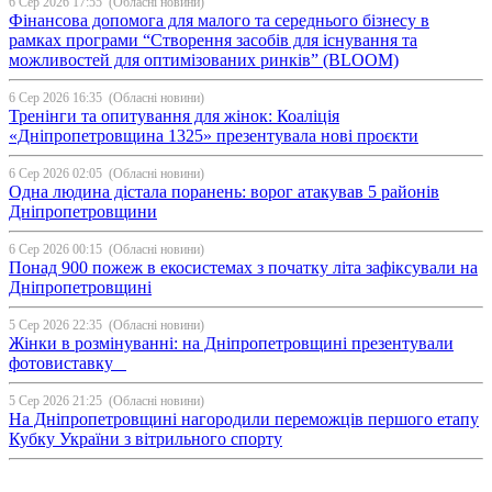
6 Сер 2026 17:55
(Обласні новини)
Фінансова допомога для малого та середнього бізнесу в
рамках програми “Створення засобів для існування та
можливостей для оптимізованих ринків” (BLOOM)
6 Сер 2026 16:35
(Обласні новини)
Тренінги та опитування для жінок: Коаліція
«Дніпропетровщина 1325» презентувала нові проєкти
6 Сер 2026 02:05
(Обласні новини)
Одна людина дістала поранень: ворог атакував 5 районів
Дніпропетровщини
6 Сер 2026 00:15
(Обласні новини)
Понад 900 пожеж в екосистемах з початку літа зафіксували на
Дніпропетровщині
5 Сер 2026 22:35
(Обласні новини)
Жінки в розмінуванні: на Дніпропетровщині презентували
фотовиставку
5 Сер 2026 21:25
(Обласні новини)
На Дніпропетровщині нагородили переможців першого етапу
Кубку України з вітрильного спорту