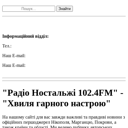
Знайти
Наші контакти:
Інформаційний відділ:
Тел.:
+38 (050) 233-69-11
Наш E-mail:
ttradio@ukr.net
Наш E-mail:
radio102.4fm@gmail.com
"Радіо Ностальжі 102.4FM" -
"Хвиля гарного настрою"
На нашому сайті для вас завжди важливі та правдиві новини з
офіційних першоджерел Нікополя, Марганцю, Покрови, а
також країни та області. Ми ведемо рубрику авторських