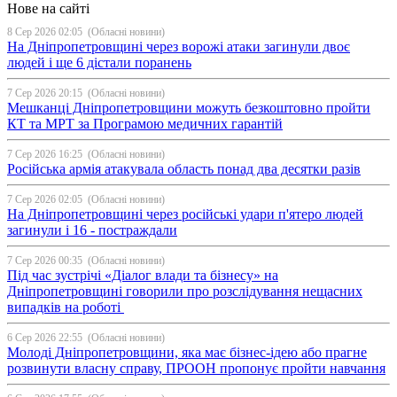
Нове на сайті
8 Сер 2026 02:05
(Обласні новини)
На Дніпропетровщині через ворожі атаки загинули двоє
людей і ще 6 дістали поранень
7 Сер 2026 20:15
(Обласні новини)
Мешканці Дніпропетровщини можуть безкоштовно пройти
КТ та МРТ за Програмою медичних гарантій
7 Сер 2026 16:25
(Обласні новини)
Російська армія атакувала область понад два десятки разів
7 Сер 2026 02:05
(Обласні новини)
На Дніпропетровщині через російські удари п'ятеро людей
загинули і 16 - постраждали
7 Сер 2026 00:35
(Обласні новини)
Під час зустрічі «Діалог влади та бізнесу» на
Дніпропетровщині говорили про розслідування нещасних
випадків на роботі
6 Сер 2026 22:55
(Обласні новини)
Молоді Дніпропетровщини, яка має бізнес-ідею або прагне
розвинути власну справу, ПРООН пропонує пройти навчання