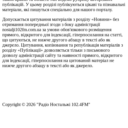
публікацій. У цьому розділі публікуються цікаві та пізнавальні
матеріали, які пишуться спеціально для нашого порталу.
Допускається цитування матеріалів з розділу «Новини» без
отримання попередньої згоди з боку адміністрації
nostalji102fm.com.ua за умови обов'язкового розміщення
прямого, відкритого для індексації, гіперпосилання на статті,
що цитуються, не нижче другого абзацу в тексті або як
джерело. Цитування, копіювання та републікація матеріалів з
розділу «Публікації» дозволяється тільки з письмового
дозволу адміністрації сайту та наявності прямого, відкритого
для індексації, гіперпосилання на цитований матеріал не
нижче другого абзацу в тексті або як джерело.
Правила користування сайтом та використання матеріалів
Політика конфіденційності та захисту персональних даних
Структура власності
Сopyright © 2026 "Радіо Ностальжі 102.4FM"