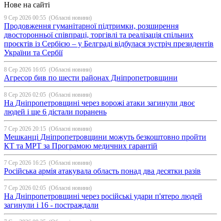
Нове на сайті
9 Сер 2026 00:55
(Обласні новини)
Продовження гуманітарної підтримки, розширення
двосторонньої співпраці, торгівлі та реалізація спільних
проєктів із Сербією – у Белграді відбулася зустріч президентів
України та Сербії
8 Сер 2026 16:05
(Обласні новини)
Агресор бив по шести районах Дніпропетровщини
8 Сер 2026 02:05
(Обласні новини)
На Дніпропетровщині через ворожі атаки загинули двоє
людей і ще 6 дістали поранень
7 Сер 2026 20:15
(Обласні новини)
Мешканці Дніпропетровщини можуть безкоштовно пройти
КТ та МРТ за Програмою медичних гарантій
7 Сер 2026 16:25
(Обласні новини)
Російська армія атакувала область понад два десятки разів
7 Сер 2026 02:05
(Обласні новини)
На Дніпропетровщині через російські удари п'ятеро людей
загинули і 16 - постраждали