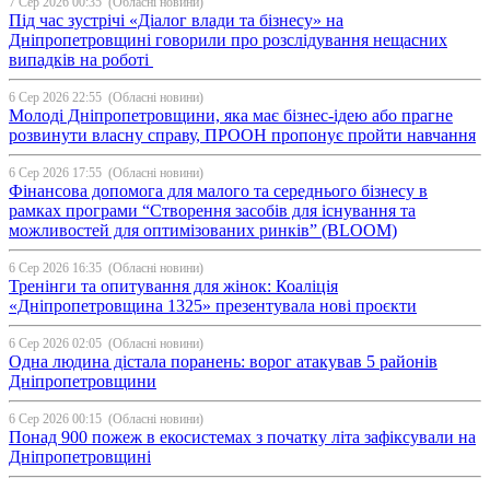
7 Сер 2026 00:35
(Обласні новини)
Під час зустрічі «Діалог влади та бізнесу» на
Дніпропетровщині говорили про розслідування нещасних
випадків на роботі
6 Сер 2026 22:55
(Обласні новини)
Молоді Дніпропетровщини, яка має бізнес-ідею або прагне
розвинути власну справу, ПРООН пропонує пройти навчання
6 Сер 2026 17:55
(Обласні новини)
Фінансова допомога для малого та середнього бізнесу в
рамках програми “Створення засобів для існування та
можливостей для оптимізованих ринків” (BLOOM)
6 Сер 2026 16:35
(Обласні новини)
Тренінги та опитування для жінок: Коаліція
«Дніпропетровщина 1325» презентувала нові проєкти
6 Сер 2026 02:05
(Обласні новини)
Одна людина дістала поранень: ворог атакував 5 районів
Дніпропетровщини
6 Сер 2026 00:15
(Обласні новини)
Понад 900 пожеж в екосистемах з початку літа зафіксували на
Дніпропетровщині