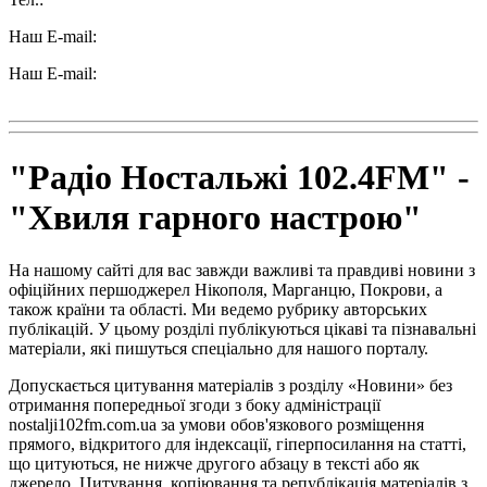
Наш E-mail:
ttradio@ukr.net
Наш E-mail:
radio102.4fm@gmail.com
"Радіо Ностальжі 102.4FM" -
"Хвиля гарного настрою"
На нашому сайті для вас завжди важливі та правдиві новини з
офіційних першоджерел Нікополя, Марганцю, Покрови, а
також країни та області. Ми ведемо рубрику авторських
публікацій. У цьому розділі публікуються цікаві та пізнавальні
матеріали, які пишуться спеціально для нашого порталу.
Допускається цитування матеріалів з розділу «Новини» без
отримання попередньої згоди з боку адміністрації
nostalji102fm.com.ua за умови обов'язкового розміщення
прямого, відкритого для індексації, гіперпосилання на статті,
що цитуються, не нижче другого абзацу в тексті або як
джерело. Цитування, копіювання та републікація матеріалів з