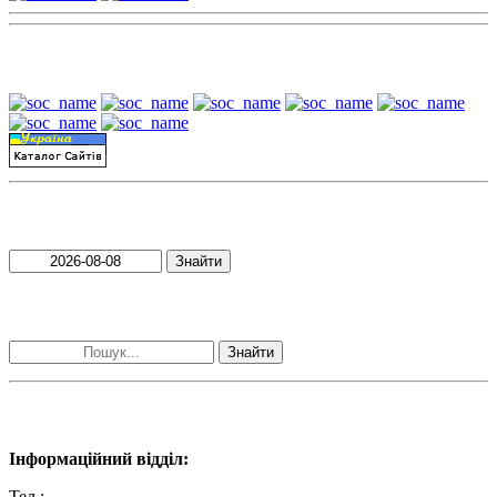
Наші партнери:
Пошук матеріалів за датою
Знайти
Пошук матеріалів за словами
Знайти
Наші контакти:
Інформаційний відділ:
Тел.:
+38 (050) 233-69-11