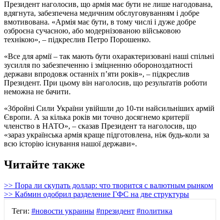
Президент наголосив, що армія має бути не лише нагодована,
вдягнута, забезпечена медичним обслуговуванням і добре
вмотивована. «Армія має бути, в тому числі і дуже добре
озброєна сучасною, або модернізованою військовою
технікою», – підкреслив Петро Порошенко.
«Все для армії – так мають бути охарактеризовані наші спільні
зусилля по забезпеченню і зміцненню обороноздатності
держави впродовж останніх п’яти років», – підкреслив
Президент. При цьому він наголосив, що результатів роботи
неможна не бачити.
«Збройні Сили України увійшли до 10-ти найсильніших армій
Європи. А за кілька років ми точно досягнемо критерії
членство в НАТО», – сказав Президент та наголосив, що
«зараз українська армія краще підготовлена, ніж будь-коли за
всю історію існування нашої держави».
Читайте также
>> Пора ли скупать доллар: что творится с валютным рынком
>> Кабмин одобрил разделение ГФС на две структуры
Теги:
#новости украины
#президент
#политика