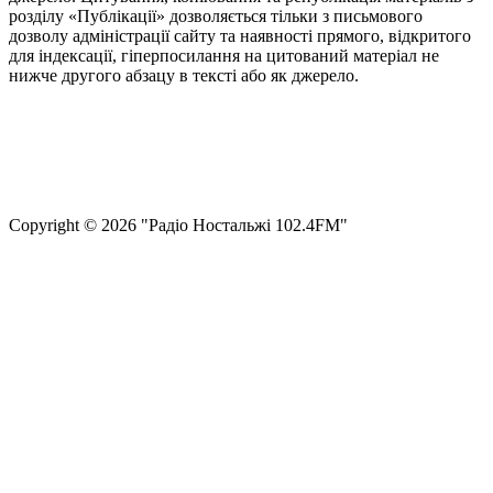
розділу «Публікації» дозволяється тільки з письмового
дозволу адміністрації сайту та наявності прямого, відкритого
для індексації, гіперпосилання на цитований матеріал не
нижче другого абзацу в тексті або як джерело.
Правила користування сайтом та використання матеріалів
Політика конфіденційності та захисту персональних даних
Структура власності
Сopyright © 2026 "Радіо Ностальжі 102.4FM"