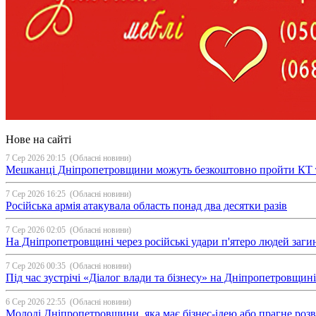
Нове на сайті
7 Сер 2026 20:15
(Обласні новини)
Мешканці Дніпропетровщини можуть безкоштовно пройти КТ 
7 Сер 2026 16:25
(Обласні новини)
Російська армія атакувала область понад два десятки разів
7 Сер 2026 02:05
(Обласні новини)
На Дніпропетровщині через російські удари п'ятеро людей загин
7 Сер 2026 00:35
(Обласні новини)
Під час зустрічі «Діалог влади та бізнесу» на Дніпропетровщи
6 Сер 2026 22:55
(Обласні новини)
Молоді Дніпропетровщини, яка має бізнес-ідею або прагне ро