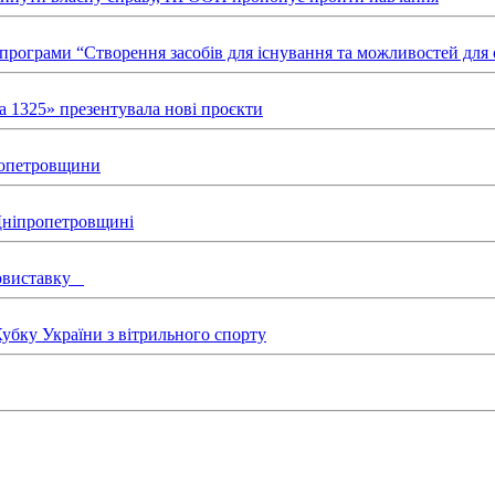
х програми “Створення засобів для існування та можливостей д
а 1325» презентувала нові проєкти
пропетровщини
 Дніпропетровщині
товиставку
бку України з вітрильного спорту