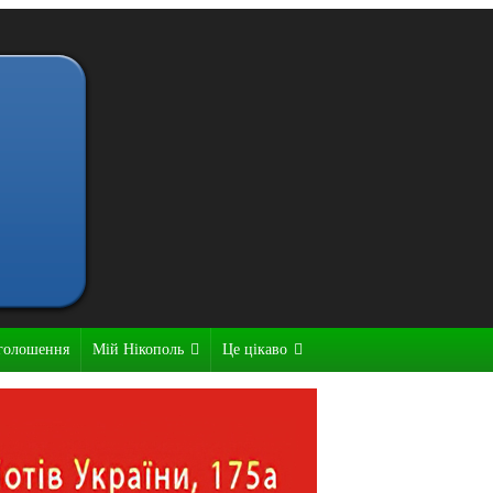
голошення
Мій Нікополь
Це цікаво