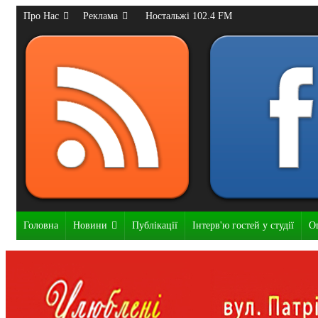
Про Нас
Реклама
Ностальжі 102.4 FM
Головна
Новини
Публікації
Інтерв'ю гостей у студії
О