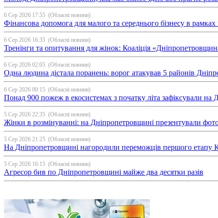
6 Сер 2026 17:55
(Обласні новини)
Фінансова допомога для малого та середнього бізнесу в рамка
6 Сер 2026 16:35
(Обласні новини)
Тренінги та опитування для жінок: Коаліція «Дніпропетровщин
6 Сер 2026 02:05
(Обласні новини)
Одна людина дістала поранень: ворог атакував 5 районів Дні
6 Сер 2026 00:15
(Обласні новини)
Понад 900 пожеж в екосистемах з початку літа зафіксували на
5 Сер 2026 22:35
(Обласні новини)
Жінки в розмінуванні: на Дніпропетровщині презентували фо
5 Сер 2026 21:25
(Обласні новини)
На Дніпропетровщині нагородили переможців першого етапу Ку
5 Сер 2026 16:15
(Обласні новини)
Агресор бив по Дніпропетровщині майже два десятки разів