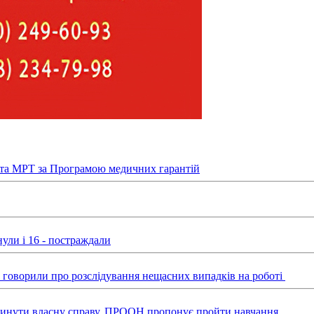
та МРТ за Програмою медичних гарантій
ули і 16 - постраждали
ні говорили про розслідування нещасних випадків на роботі
звинути власну справу, ПРООН пропонує пройти навчання