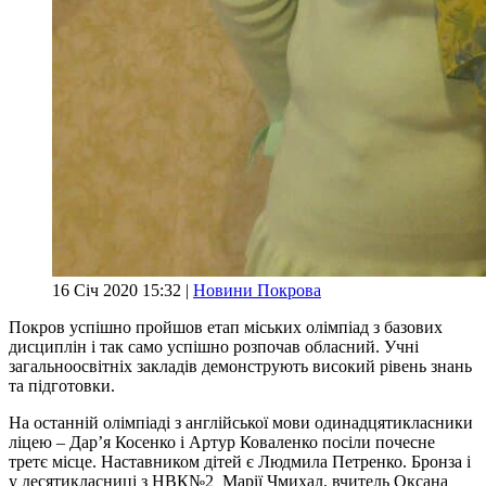
16 Січ 2020 15:32 |
Новини Покрова
Покров успішно пройшов етап міських олімпіад з базових
дисциплін і так само успішно розпочав обласний. Учні
загальноосвітніх закладів демонструють високий рівень знань
та підготовки.
На останній олімпіаді з англійської мови одинадцятикласники
ліцею – Дар’я Косенко і Артур Коваленко посіли почесне
третє місце. Наставником дітей є Людмила Петренко. Бронза і
у десятикласниці з НВК№2 Марії Чмихал, вчитель Оксана