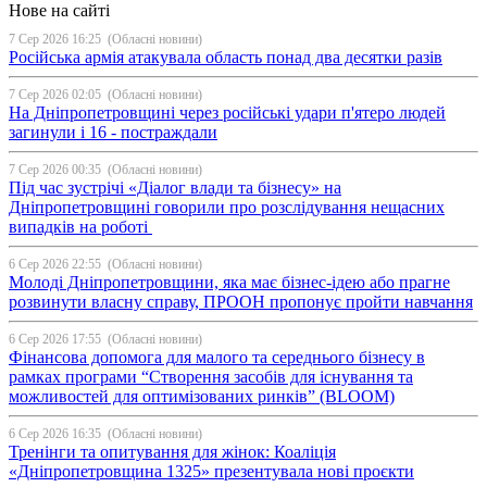
Нове на сайті
7 Сер 2026 16:25
(Обласні новини)
Російська армія атакувала область понад два десятки разів
7 Сер 2026 02:05
(Обласні новини)
На Дніпропетровщині через російські удари п'ятеро людей
загинули і 16 - постраждали
7 Сер 2026 00:35
(Обласні новини)
Під час зустрічі «Діалог влади та бізнесу» на
Дніпропетровщині говорили про розслідування нещасних
випадків на роботі
6 Сер 2026 22:55
(Обласні новини)
Молоді Дніпропетровщини, яка має бізнес-ідею або прагне
розвинути власну справу, ПРООН пропонує пройти навчання
6 Сер 2026 17:55
(Обласні новини)
Фінансова допомога для малого та середнього бізнесу в
рамках програми “Створення засобів для існування та
можливостей для оптимізованих ринків” (BLOOM)
6 Сер 2026 16:35
(Обласні новини)
Тренінги та опитування для жінок: Коаліція
«Дніпропетровщина 1325» презентувала нові проєкти