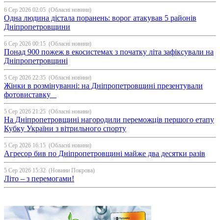
6 Сер 2026 02:05
(Обласні новини)
Одна людина дістала поранень: ворог атакував 5 районів
Дніпропетровщини
6 Сер 2026 00:15
(Обласні новини)
Понад 900 пожеж в екосистемах з початку літа зафіксували на
Дніпропетровщині
5 Сер 2026 22:35
(Обласні новини)
Жінки в розмінуванні: на Дніпропетровщині презентували
фотовиставку
5 Сер 2026 21:25
(Обласні новини)
На Дніпропетровщині нагородили переможців першого етапу
Кубку України з вітрильного спорту
5 Сер 2026 16:15
(Обласні новини)
Агресор бив по Дніпропетровщині майже два десятки разів
5 Сер 2026 15:32
(Новини Покрова)
Літо – з перемогами!