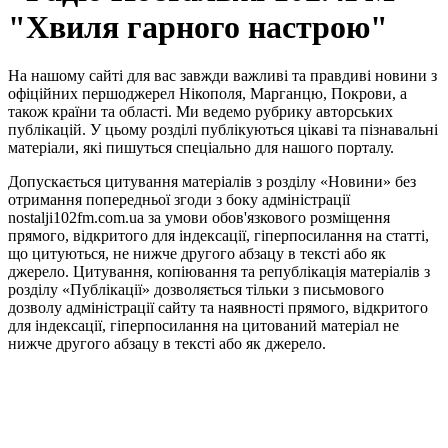
"Хвиля гарного настрою"
На нашому сайті для вас завжди важливі та правдиві новини з
офіційних першоджерел Нікополя, Марганцю, Покрови, а
також країни та області. Ми ведемо рубрику авторських
публікацій. У цьому розділі публікуються цікаві та пізнавальні
матеріали, які пишуться спеціально для нашого порталу.
Допускається цитування матеріалів з розділу «Новини» без
отримання попередньої згоди з боку адміністрації
nostalji102fm.com.ua за умови обов'язкового розміщення
прямого, відкритого для індексації, гіперпосилання на статті,
що цитуються, не нижче другого абзацу в тексті або як
джерело. Цитування, копіювання та републікація матеріалів з
розділу «Публікації» дозволяється тільки з письмового
дозволу адміністрації сайту та наявності прямого, відкритого
для індексації, гіперпосилання на цитований матеріал не
нижче другого абзацу в тексті або як джерело.
Правила користування сайтом та використання матеріалів
Політика конфіденційності та захисту персональних даних
Структура власності