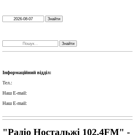
Пошук матеріалів за датою
Знайти
Пошук матеріалів за словами
Знайти
Наші контакти:
Інформаційний відділ:
Тел.:
+38 (050) 233-69-11
Наш E-mail:
ttradio@ukr.net
Наш E-mail:
radio102.4fm@gmail.com
"Радіо Ностальжі 102.4FM" -