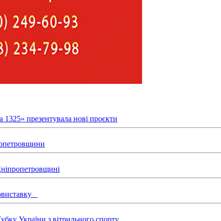
а 1325» презентувала нові проєкти
пропетровщини
 Дніпропетровщині
товиставку
бку України з вітрильного спорту