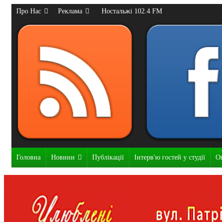
Про Нас
Реклама
Ностальжі 102.4 FM
Головна
Новини
Публікації
Інтерв'ю гостей у студії
О