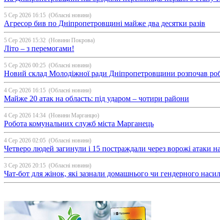
5 Сер 2026 16:15
(Обласні новини)
Агресор бив по Дніпропетровщині майже два десятки разів
5 Сер 2026 15:32
(Новини Покрова)
Літо – з перемогами!
5 Сер 2026 00:25
(Обласні новини)
Новий склад Молодіжної ради Дніпропетровщини розпочав ро
4 Сер 2026 16:15
(Обласні новини)
Майже 20 атак на область: під ударом – чотири райони
4 Сер 2026 14:34
(Новини Марганцю)
Робота комунальних служб міста Марганець
4 Сер 2026 02:05
(Обласні новини)
Четверо людей загинули і 15 постраждали через ворожі атаки 
3 Сер 2026 20:15
(Обласні новини)
Чат-бот для жінок, які зазнали домашнього чи гендерного насил