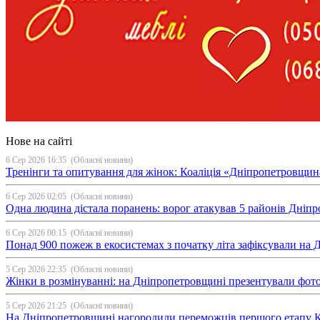
Нове на сайті
6 Сер 2026 16:35
(Обласні новини)
Тренінги та опитування для жінок: Коаліція «Дніпропетровщин
6 Сер 2026 02:05
(Обласні новини)
Одна людина дістала поранень: ворог атакував 5 районів Дні
6 Сер 2026 00:15
(Обласні новини)
Понад 900 пожеж в екосистемах з початку літа зафіксували на
5 Сер 2026 22:35
(Обласні новини)
Жінки в розмінуванні: на Дніпропетровщині презентували фо
5 Сер 2026 21:25
(Обласні новини)
На Дніпропетровщині нагородили переможців першого етапу Ку