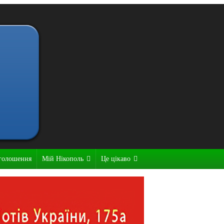
голошення
Мій Нікополь
Це цікаво