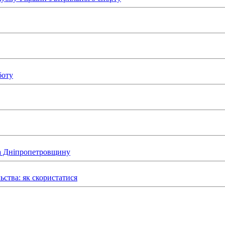
боту
на Дніпропетровщину
ьства: як скористатися