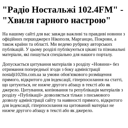
"Радіо Ностальжі 102.4FM" -
"Хвиля гарного настрою"
На нашому сайті для вас завжди важливі та правдиві новини з
офіційних першоджерел Нікополя, Марганцю, Покрови, а
також країни та області. Ми ведемо рубрику авторських
публікацій. У цьому розділі публікуються цікаві та пізнавальні
матеріали, які пишуться спеціально для нашого порталу.
Допускається цитування матеріалів з розділу «Новини» без
отримання попередньої згоди з боку адміністрації
nostalji102fm.com.ua за умови обов'язкового розміщення
прямого, відкритого для індексації, гіперпосилання на статті,
що цитуються, не нижче другого абзацу в тексті або як
джерело. Цитування, копіювання та републікація матеріалів з
розділу «Публікації» дозволяється тільки з письмового
дозволу адміністрації сайту та наявності прямого, відкритого
для індексації, гіперпосилання на цитований матеріал не
нижче другого абзацу в тексті або як джерело.
Правила користування сайтом та використання матеріалів