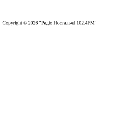
Політика конфіденційності та захисту персональних даних
Структура власності
Сopyright © 2026 "Радіо Ностальжі 102.4FM"