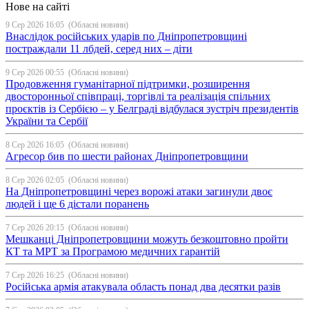
Нове на сайті
9 Сер 2026 16:05
(Обласні новини)
Внаслідок російських ударів по Дніпропетровщині
постраждали 11 лбдей, серед них – діти
9 Сер 2026 00:55
(Обласні новини)
Продовження гуманітарної підтримки, розширення
двосторонньої співпраці, торгівлі та реалізація спільних
проєктів із Сербією – у Белграді відбулася зустріч президентів
України та Сербії
8 Сер 2026 16:05
(Обласні новини)
Агресор бив по шести районах Дніпропетровщини
8 Сер 2026 02:05
(Обласні новини)
На Дніпропетровщині через ворожі атаки загинули двоє
людей і ще 6 дістали поранень
7 Сер 2026 20:15
(Обласні новини)
Мешканці Дніпропетровщини можуть безкоштовно пройти
КТ та МРТ за Програмою медичних гарантій
7 Сер 2026 16:25
(Обласні новини)
Російська армія атакувала область понад два десятки разів