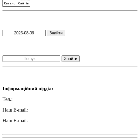
Пошук матеріалів за датою
Знайти
Пошук матеріалів за словами
Знайти
Наші контакти:
Інформаційний відділ:
Тел.:
+38 (050) 233-69-11
Наш E-mail:
ttradio@ukr.net
Наш E-mail:
radio102.4fm@gmail.com