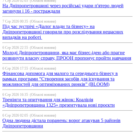
7 Сер 2026 02:05
(Обласні новини)
На Дніпропетровщині через російські удари п'ятеро людей
загинули і 16 - постраждали
7 Сер 2026 00:35
(Обласні новини)
Під час зустрічі «Діалог влади та бізнесу» на
Дніпропетровщині говорили про розслідування нещасних
випадків на роботі
6 Сер 2026 22:55
(Обласні новини)
Молоді Дніпропетровщини, яка має бізнес-ідею або прагне
розвинути власну справу, ПРООН пропонує пройти навчання
6 Сер 2026 17:55
(Обласні новини)
Фінансова допомога для малого та середнього бізнесу в
рамках програми “Створення засобів для існування та
можливостей для оптимізованих ринків” (BLOOM)
6 Сер 2026 16:35
(Обласні новини)
Тренінги та опитування для жінок: Коаліція
«Дніпропетровщина 1325» презентувала нові проєкти
6 Сер 2026 02:05
(Обласні новини)
Одна людина дістала поранень: ворог атакував 5 районів
Дніпропетровщини