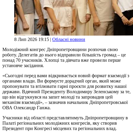
8 Лип 2026 19:15 |
Обласні новини
Молодіжний конгрес Дніпропетровщини розпочав свою
роботу. Делегатів до нього відправили більшість громад – це
понад 70 учасників. Хлопці та дівчата вже провели перше
установче засідання.
«Сьогодні перед вами відкривається новий формат взаємодії з
органами влади. Ви формуєте дорадчий орган, який може
пропонувати та втілювати гарні проєкти для розвитку нашої
держави. Вдячний Президенту Володимиру Зеленському за те,
що він відгукнувся на запит молоді та запровадив цей
механізм взаємодії», – зазначив начальник Дніпропетровської
ОВА Олександр Ганжа.
Учасники від області представлятимуть Дніпропетровщину в
Палаті регіональних молодіжних конгресів, яку створив
Президент при Конгресі місцевих та регіональних влад.