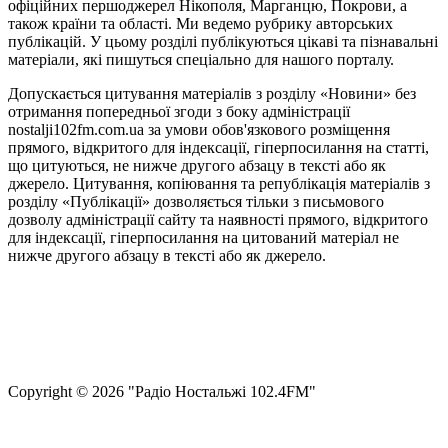
офіційних першоджерел Нікополя, Марганцю, Покрови, а
також країни та області. Ми ведемо рубрику авторських
публікацій. У цьому розділі публікуються цікаві та пізнавальні
матеріали, які пишуться спеціально для нашого порталу.
Допускається цитування матеріалів з розділу «Новини» без
отримання попередньої згоди з боку адміністрації
nostalji102fm.com.ua за умови обов'язкового розміщення
прямого, відкритого для індексації, гіперпосилання на статті,
що цитуються, не нижче другого абзацу в тексті або як
джерело. Цитування, копіювання та републікація матеріалів з
розділу «Публікації» дозволяється тільки з письмового
дозволу адміністрації сайту та наявності прямого, відкритого
для індексації, гіперпосилання на цитований матеріал не
нижче другого абзацу в тексті або як джерело.
Правила користування сайтом та використання матеріалів
Політика конфіденційності та захисту персональних даних
Структура власності
Сopyright © 2026 "Радіо Ностальжі 102.4FM"