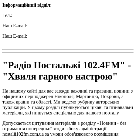
Інформаційний відділ:
Тел.:
+38 (050) 233-69-11
Наш E-mail:
ttradio@ukr.net
Наш E-mail:
radio102.4fm@gmail.com
"Радіо Ностальжі 102.4FM" -
"Хвиля гарного настрою"
На нашому сайті для вас завжди важливі та правдиві новини з
офіційних першоджерел Нікополя, Марганцю, Покрови, а
також країни та області. Ми ведемо рубрику авторських
публікацій. У цьому розділі публікуються цікаві та пізнавальні
матеріали, які пишуться спеціально для нашого порталу.
Допускається цитування матеріалів з розділу «Новини» без
отримання попередньої згоди з боку адміністрації
nostalji102fm.com.ua за умови обов'язкового розміщення