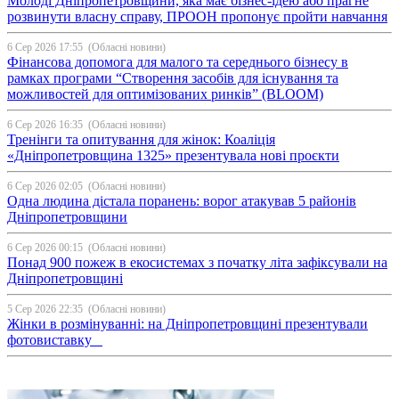
Молоді Дніпропетровщини, яка має бізнес-ідею або прагне
розвинути власну справу, ПРООН пропонує пройти навчання
6 Сер 2026 17:55
(Обласні новини)
Фінансова допомога для малого та середнього бізнесу в
рамках програми “Створення засобів для існування та
можливостей для оптимізованих ринків” (BLOOM)
6 Сер 2026 16:35
(Обласні новини)
Тренінги та опитування для жінок: Коаліція
«Дніпропетровщина 1325» презентувала нові проєкти
6 Сер 2026 02:05
(Обласні новини)
Одна людина дістала поранень: ворог атакував 5 районів
Дніпропетровщини
6 Сер 2026 00:15
(Обласні новини)
Понад 900 пожеж в екосистемах з початку літа зафіксували на
Дніпропетровщині
5 Сер 2026 22:35
(Обласні новини)
Жінки в розмінуванні: на Дніпропетровщині презентували
фотовиставку