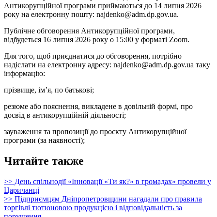
Антикорупційної програми приймаються до 14 липня 2026
року на електронну пошту: najdenko@adm.dp.gov.ua.
Публічне обговорення Антикорупційної програми,
відбудеться 16 липня 2026 року о 15:00 у форматі Zoom.
Для того, щоб приєднатися до обговорення, потрібно
надіслати на електронну адресу: najdenko@adm.dp.gov.ua таку
інформацію:
прізвище, ім’я, по батькові;
резюме або пояснення, викладене в довільній формі, про
досвід в антикорупційній діяльності;
зауваження та пропозиції до проєкту Антикорупційної
програми (за наявності);
Читайте также
>> День спільнодії «Інновації «Ти як?» в громадах» провели у
Царичанці
>> Підприємцям Дніпропетровщини нагадали про правила
торгівлі тютюновою продукцією і відповідальність за
порушення