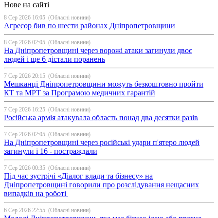
Нове на сайті
8 Сер 2026 16:05
(Обласні новини)
Агресор бив по шести районах Дніпропетровщини
8 Сер 2026 02:05
(Обласні новини)
На Дніпропетровщині через ворожі атаки загинули двоє
людей і ще 6 дістали поранень
7 Сер 2026 20:15
(Обласні новини)
Мешканці Дніпропетровщини можуть безкоштовно пройти
КТ та МРТ за Програмою медичних гарантій
7 Сер 2026 16:25
(Обласні новини)
Російська армія атакувала область понад два десятки разів
7 Сер 2026 02:05
(Обласні новини)
На Дніпропетровщині через російські удари п'ятеро людей
загинули і 16 - постраждали
7 Сер 2026 00:35
(Обласні новини)
Під час зустрічі «Діалог влади та бізнесу» на
Дніпропетровщині говорили про розслідування нещасних
випадків на роботі
6 Сер 2026 22:55
(Обласні новини)