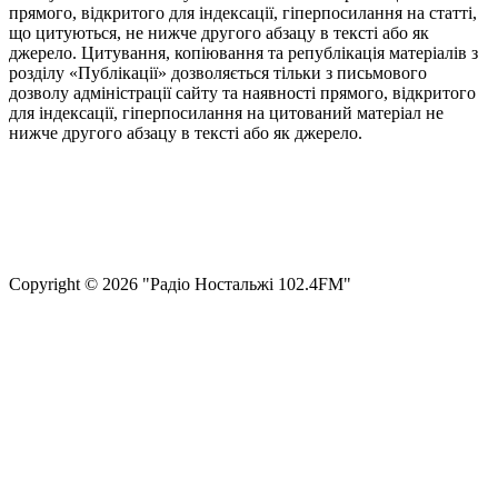
прямого, відкритого для індексації, гіперпосилання на статті,
що цитуються, не нижче другого абзацу в тексті або як
джерело. Цитування, копіювання та републікація матеріалів з
розділу «Публікації» дозволяється тільки з письмового
дозволу адміністрації сайту та наявності прямого, відкритого
для індексації, гіперпосилання на цитований матеріал не
нижче другого абзацу в тексті або як джерело.
Правила користування сайтом та використання матеріалів
Політика конфіденційності та захисту персональних даних
Структура власності
Сopyright © 2026 "Радіо Ностальжі 102.4FM"