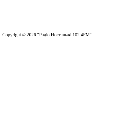
Правила користування сайтом та використання матеріалів
Політика конфіденційності та захисту персональних даних
Структура власності
Сopyright © 2026 "Радіо Ностальжі 102.4FM"