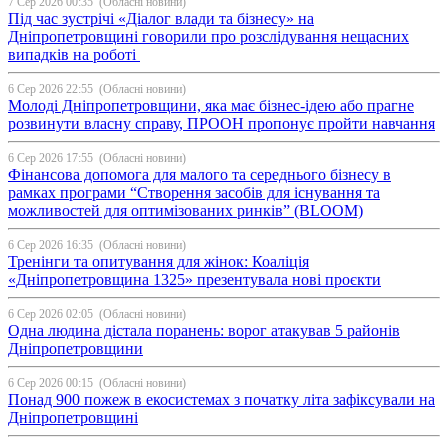
7 Сер 2026 00:35
(Обласні новини)
Під час зустрічі «Діалог влади та бізнесу» на
Дніпропетровщині говорили про розслідування нещасних
випадків на роботі
6 Сер 2026 22:55
(Обласні новини)
Молоді Дніпропетровщини, яка має бізнес-ідею або прагне
розвинути власну справу, ПРООН пропонує пройти навчання
6 Сер 2026 17:55
(Обласні новини)
Фінансова допомога для малого та середнього бізнесу в
рамках програми “Створення засобів для існування та
можливостей для оптимізованих ринків” (BLOOM)
6 Сер 2026 16:35
(Обласні новини)
Тренінги та опитування для жінок: Коаліція
«Дніпропетровщина 1325» презентувала нові проєкти
6 Сер 2026 02:05
(Обласні новини)
Одна людина дістала поранень: ворог атакував 5 районів
Дніпропетровщини
6 Сер 2026 00:15
(Обласні новини)
Понад 900 пожеж в екосистемах з початку літа зафіксували на
Дніпропетровщині