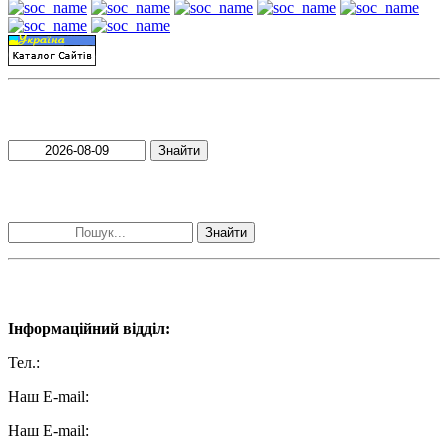
Пошук матеріалів за датою
Знайти
Пошук матеріалів за словами
Знайти
Наші контакти:
Інформаційний відділ:
Тел.:
+38 (050) 233-69-11
Наш E-mail:
ttradio@ukr.net
Наш E-mail: