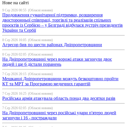
Нове на сайті
9 Сер 2026 00:55
(Обласні новини)
Продовження гуманітарної підтримки, розширення
двосторонньої співпраці, торгівлі та реалізація спільних
проєктів із Сербією – у Белграді відбулася зустріч президентів
України та Сербії
8 Сер 2026 16:05
(Обласні новини)
Агресор бив по шести районах Дніпропетровщини
8 Сер 2026 02:05
(Обласні новини)
На Дніпропетровщині через ворожі атаки загинули двоє
людей і ще 6 дістали поранень
7 Сер 2026 20:15
(Обласні новини)
Мешканці Дніпропетровщини можуть безкоштовно пройти
КТ та МРТ за Програмою медичних гарантій
7 Сер 2026 16:25
(Обласні новини)
Російська армія атакувала область понад два десятки разів
7 Сер 2026 02:05
(Обласні новини)
На Дніпропетровщині через російські удари п'ятеро людей
загинули і 16 - постраждали