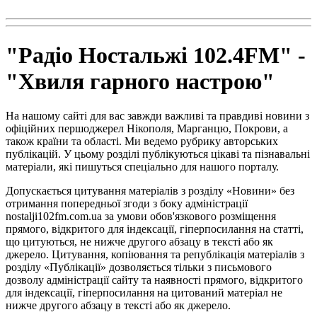
radio102.4fm@gmail.com
"Радіо Ностальжі 102.4FM" -
"Хвиля гарного настрою"
На нашому сайті для вас завжди важливі та правдиві новини з
офіційних першоджерел Нікополя, Марганцю, Покрови, а
також країни та області. Ми ведемо рубрику авторських
публікацій. У цьому розділі публікуються цікаві та пізнавальні
матеріали, які пишуться спеціально для нашого порталу.
Допускається цитування матеріалів з розділу «Новини» без
отримання попередньої згоди з боку адміністрації
nostalji102fm.com.ua за умови обов'язкового розміщення
прямого, відкритого для індексації, гіперпосилання на статті,
що цитуються, не нижче другого абзацу в тексті або як
джерело. Цитування, копіювання та републікація матеріалів з
розділу «Публікації» дозволяється тільки з письмового
дозволу адміністрації сайту та наявності прямого, відкритого
для індексації, гіперпосилання на цитований матеріал не
нижче другого абзацу в тексті або як джерело.