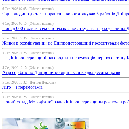
6 Сер 2026 02:05
(Обласні новини)
Одна людина дістала поранень: ворог атакував 5 районів Дні
6 Сер 2026 00:15
(Обласні новини)
Понад 900 пожеж в екосистемах з початку літа зафіксували на
5 Сер 2026 22:35
(Обласні новини)
Жінки в розмінуванні: на Дніпропетровщині презентували фо
5 Сер 2026 21:25
(Обласні новини)
На Дніпропетровщині нагородили переможців першого етапу Ку
5 Сер 2026 16:15
(Обласні новини)
Агресор бив по Дніпропетровщині майже два десятки разів
5 Сер 2026 15:32
(Новини Покрова)
Літо – з перемогами!
5 Сер 2026 00:25
(Обласні новини)
Новий склад Молодіжної ради Дніпропетровщини розпочав ро