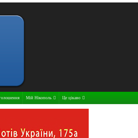
голошення
Мій Нікополь
Це цікаво