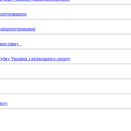
пропетровщини
 Дніпропетровщині
товиставку
бку України з вітрильного спорту
боту