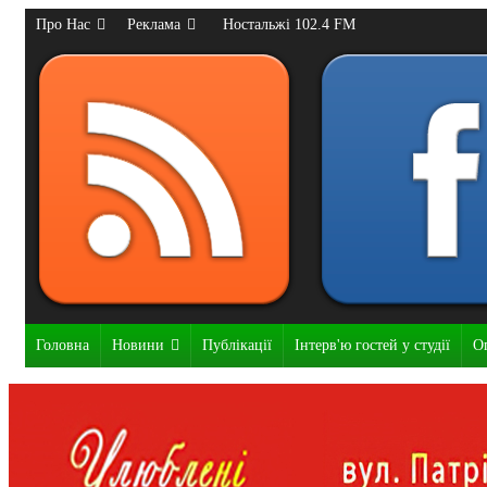
Про Нас
Реклама
Ностальжі 102.4 FM
Головна
Новини
Публікації
Інтерв'ю гостей у студії
О