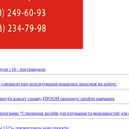
ули і 16 - постраждали
ні говорили про розслідування нещасних випадків на роботі
звинути власну справу, ПРООН пропонує пройти навчання
х програми “Створення засобів для існування та можливостей д
а 1325» презентувала нові проєкти