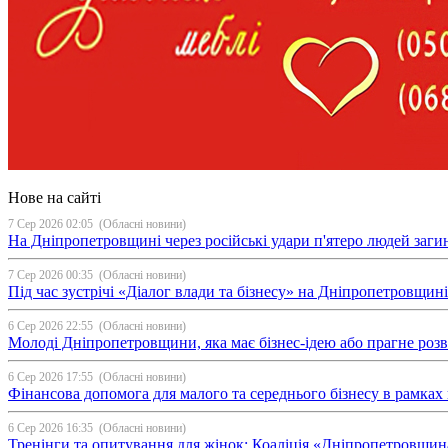
Нове на сайті
7 Сер 2026 02:05
(Обласні новини)
На Дніпропетровщині через російські удари п'ятеро людей загин
7 Сер 2026 00:35
(Обласні новини)
Під час зустрічі «Діалог влади та бізнесу» на Дніпропетровщи
6 Сер 2026 22:55
(Обласні новини)
Молоді Дніпропетровщини, яка має бізнес-ідею або прагне ро
6 Сер 2026 17:55
(Обласні новини)
Фінансова допомога для малого та середнього бізнесу в рамка
6 Сер 2026 16:35
(Обласні новини)
Тренінги та опитування для жінок: Коаліція «Дніпропетровщин