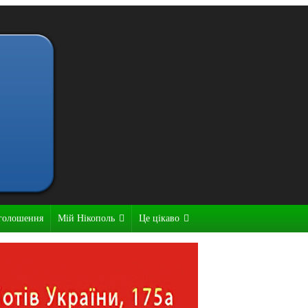
голошення
Мій Нікополь
Це цікаво