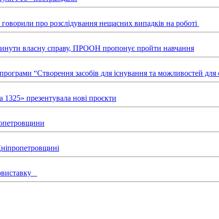
ні говорили про розслідування нещасних випадків на роботі
звинути власну справу, ПРООН пропонує пройти навчання
х програми “Створення засобів для існування та можливостей д
а 1325» презентувала нові проєкти
пропетровщини
 Дніпропетровщині
товиставку