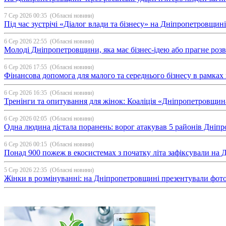
7 Сер 2026 00:35
(Обласні новини)
Під час зустрічі «Діалог влади та бізнесу» на Дніпропетровщи
6 Сер 2026 22:55
(Обласні новини)
Молоді Дніпропетровщини, яка має бізнес-ідею або прагне ро
6 Сер 2026 17:55
(Обласні новини)
Фінансова допомога для малого та середнього бізнесу в рамка
6 Сер 2026 16:35
(Обласні новини)
Тренінги та опитування для жінок: Коаліція «Дніпропетровщин
6 Сер 2026 02:05
(Обласні новини)
Одна людина дістала поранень: ворог атакував 5 районів Дні
6 Сер 2026 00:15
(Обласні новини)
Понад 900 пожеж в екосистемах з початку літа зафіксували на
5 Сер 2026 22:35
(Обласні новини)
Жінки в розмінуванні: на Дніпропетровщині презентували фо