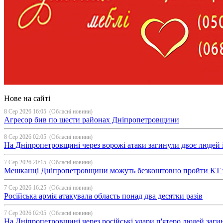
Нове на сайті
8 Сер 2026 16:05
(Обласні новини)
Агресор бив по шести районах Дніпропетровщини
8 Сер 2026 02:05
(Обласні новини)
На Дніпропетровщині через ворожі атаки загинули двоє людей і
7 Сер 2026 20:15
(Обласні новини)
Мешканці Дніпропетровщини можуть безкоштовно пройти КТ 
7 Сер 2026 16:25
(Обласні новини)
Російська армія атакувала область понад два десятки разів
7 Сер 2026 02:05
(Обласні новини)
На Дніпропетровщині через російські удари п'ятеро людей загин