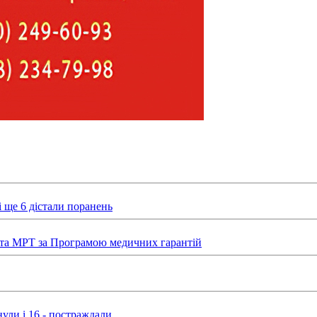
 ще 6 дістали поранень
та МРТ за Програмою медичних гарантій
ули і 16 - постраждали