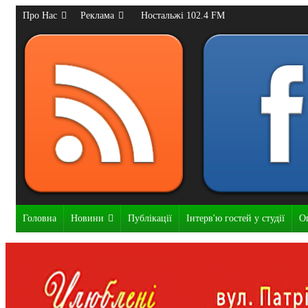
Про Нас
Реклама
Ностальжі 102.4 FM
Головна
Новини
Публікації
Інтерв'ю гостей у студії
О