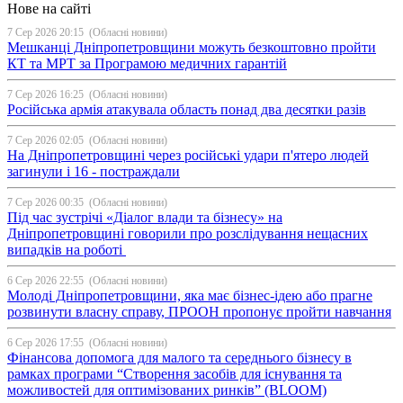
Нове на сайті
7 Сер 2026 20:15
(Обласні новини)
Мешканці Дніпропетровщини можуть безкоштовно пройти
КТ та МРТ за Програмою медичних гарантій
7 Сер 2026 16:25
(Обласні новини)
Російська армія атакувала область понад два десятки разів
7 Сер 2026 02:05
(Обласні новини)
На Дніпропетровщині через російські удари п'ятеро людей
загинули і 16 - постраждали
7 Сер 2026 00:35
(Обласні новини)
Під час зустрічі «Діалог влади та бізнесу» на
Дніпропетровщині говорили про розслідування нещасних
випадків на роботі
6 Сер 2026 22:55
(Обласні новини)
Молоді Дніпропетровщини, яка має бізнес-ідею або прагне
розвинути власну справу, ПРООН пропонує пройти навчання
6 Сер 2026 17:55
(Обласні новини)
Фінансова допомога для малого та середнього бізнесу в
рамках програми “Створення засобів для існування та
можливостей для оптимізованих ринків” (BLOOM)