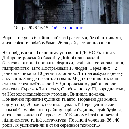
18 Тра 2026 16:15 |
Обласні новини
Ворог атакував 6 районів області ракетами, безпілотниками,
артилерією та авіабомбами. 26 людей дістали поранень.
Як повідомили в Головному управлінні ДСНС України у
Дніпропетровській області, у Дніпрі пошкоджені
багатоквартирні і приватні будинки, релігійна установа, виш,
підприємство, авто.Постраждали 18 людей. Серед них – 2-
річна дівчинка та 10-річний хлопчик. Діти на амбулаторному
лікуванні. 8 людей госпіталізовані. Медики оцінюють їхній
стан як середньої тяжкості.У Дніпровському районі ворог
атакував Сурсько-Литовську, Слобожанську, Підгородненську
та Новоолександрівську громади. Виникла пожежа.
Понівечені приватні будинки та авто. Поранені дві жінки.
Одну з них, 76 років, госпіталізували.У Перещепинській
громаді Самарівського району горіли будинок, адмінбудівля,
авто. Пошкоджена й агрофірма.У Кривому Розі понівечені
підприємство та інфраструктура. Поранені чоловіки 36 і 40
років. Їх ушпиталили в стані середньої тяжкості.У