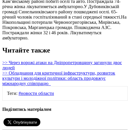
Кам’янському районі побиті оселі та авто. Постраждала 74-
річна жінка лікуватиметься амбулаторно.У Дубовиківській
громаді Синельниківського району пошкоджені оселі. 65-
річний чоловік госпіталізований в стані середньої тяжкості.На
Нікопольщині потерпали Червоногригорівська, Мирівська,
Покровська, Марганецька громади. Пошкоджена АЗС.
Постраждали жінки 32 і 46 років. Лікуватимуться
амбулаторно.
Читайте также
>> Через ворожі атаки на Дніпропетровщину загинули двоє
людей
>> Обладнання для критичної інфраструктури, розвиток
культури і молодіжної політики: область продовжує
міжнародну співпрацю
Теги:
#новости области
Поділитись матеріалом