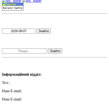
Пошук матеріалів за датою
Знайти
Пошук матеріалів за словами
Знайти
Наші контакти:
Інформаційний відділ:
Тел.:
+38 (050) 233-69-11
Наш E-mail:
ttradio@ukr.net
Наш E-mail:
radio102.4fm@gmail.com