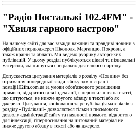
"Радіо Ностальжі 102.4FM" -
"Хвиля гарного настрою"
На нашому сайті для вас завжди важливі та правдиві новини з
офіційних першоджерел Нікополя, Марганцю, Покрови, а
також країни та області. Ми ведемо рубрику авторських
публікацій. У цьому розділі публікуються цікаві та пізнавальні
матеріали, які пишуться спеціально для нашого порталу.
Допускається цитування матеріалів з розділу «Новини» без
отримання попередньої згоди з боку адміністрації
nostalji102fm.com.ua за умови обов'язкового розміщення
прямого, відкритого для індексації, гіперпосилання на статті,
що цитуються, не нижче другого абзацу в тексті або як
джерело. Цитування, копіювання та републікація матеріалів з
розділу «Публікації» дозволяється тільки з письмового
дозволу адміністрації сайту та наявності прямого, відкритого
для індексації, гіперпосилання на цитований матеріал не
нижче другого абзацу в тексті або як джерело.
Правила користування сайтом та використання матеріалів