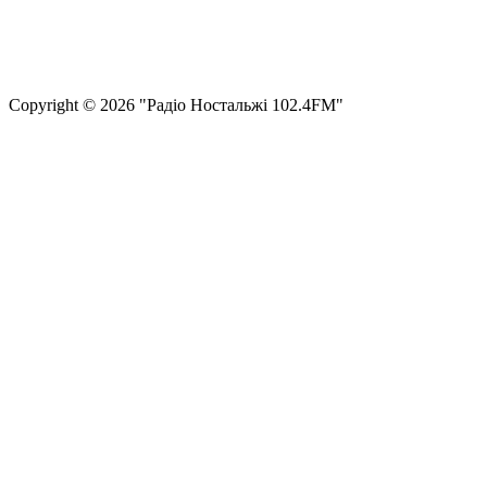
Політика конфіденційності та захисту персональних даних
Структура власності
Сopyright © 2026 "Радіо Ностальжі 102.4FM"