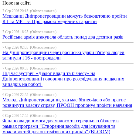
Нове на сайті
7 Сер 2026 20:15
(Обласні новини)
Мешканці Дніпропетровщини можуть безкоштовно пройти
КТ та МРТ за Програмою медичних гарантій
7 Сер 2026 16:25
(Обласні новини)
Російська армія атакувала область понад два десятки разів
7 Сер 2026 02:05
(Обласні новини)
На Дніпропетровщині через російські удари п'ятеро людей
загинули і 16 - постраждали
7 Сер 2026 00:35
(Обласні новини)
Під час зустрічі «Діалог влади та бізнесу» на
Дніпропетровщині говорили про розслідування нещасних
випадків на роботі
6 Сер 2026 22:55
(Обласні новини)
Молоді Дніпропетровщини, яка має бізнес-ідею або прагне
розвинути власну справу, ПРООН пропонує пройти навчання
6 Сер 2026 17:55
(Обласні новини)
Фінансова допомога для малого та середнього бізнесу в
рамках програми “Створення засобів для існування та
можливостей для оптимізованих ринків” (BLOOM)