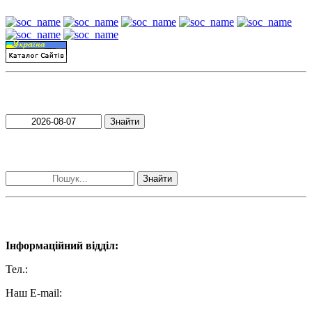
Пошук матеріалів за датою
Знайти
Пошук матеріалів за словами
Знайти
Наші контакти:
Інформаційний відділ:
Тел.:
+38 (050) 233-69-11
Наш E-mail:
ttradio@ukr.net