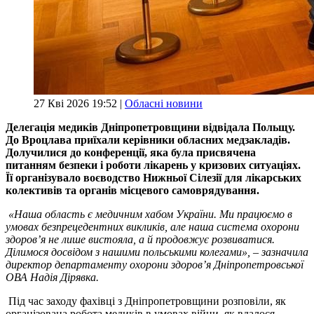
27 Кві 2026 19:52 |
Обласні новини
Делегація медиків Дніпропетровщини відвідала Польщу.
До Вроцлава приїхали керівники обласних медзакладів.
Долучилися до конференції, яка була присвячена
питанням безпеки і роботи лікарень у кризових ситуаціях.
Її організувало воєводство Нижньої Сілезії для лікарських
колективів та органів місцевого самоврядування.
«Наша область є медичним хабом України. Ми працюємо в
умовах безпрецедентних викликів, але наша система охорони
здоров’я не лише вистояла, а й продовжує розвиватися.
Ділимося досвідом з нашими польськими колегами», – зазначила
директор департаменту охорони здоров’я Дніпропетровської
ОВА Надія Дірявка.
Під час заходу фахівці з Дніпропетровщини розповіли, як
організована робота медиків в умовах війни, як вдалося