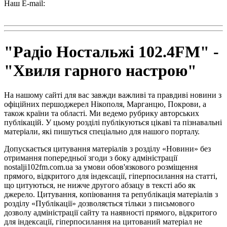
Наш E-mail:
radio102.4fm@gmail.com
"Радіо Ностальжі 102.4FM" -
"Хвиля гарного настрою"
На нашому сайті для вас завжди важливі та правдиві новини з
офіційних першоджерел Нікополя, Марганцю, Покрови, а
також країни та області. Ми ведемо рубрику авторських
публікацій. У цьому розділі публікуються цікаві та пізнавальні
матеріали, які пишуться спеціально для нашого порталу.
Допускається цитування матеріалів з розділу «Новини» без
отримання попередньої згоди з боку адміністрації
nostalji102fm.com.ua за умови обов'язкового розміщення
прямого, відкритого для індексації, гіперпосилання на статті,
що цитуються, не нижче другого абзацу в тексті або як
джерело. Цитування, копіювання та републікація матеріалів з
розділу «Публікації» дозволяється тільки з письмового
дозволу адміністрації сайту та наявності прямого, відкритого
для індексації, гіперпосилання на цитований матеріал не