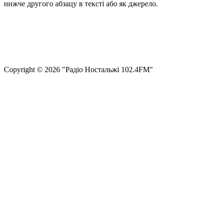
нижче другого абзацу в тексті або як джерело.
Правила користування сайтом та використання матеріалів
Політика конфіденційності та захисту персональних даних
Структура власності
Сopyright © 2026 "Радіо Ностальжі 102.4FM"