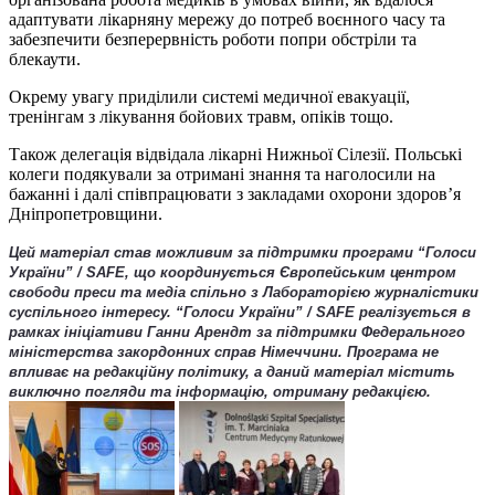
адаптувати лікарняну мережу до потреб воєнного часу та
забезпечити безперервність роботи попри обстріли та
блекаути.
Окрему увагу приділили системі медичної евакуації,
тренінгам з лікування бойових травм, опіків тощо.
Також делегація відвідала лікарні Нижньої Сілезії. Польські
колеги подякували за отримані знання та наголосили на
бажанні і далі співпрацювати з закладами охорони здоров’я
Дніпропетровщини.
Цей матеріал став можливим за підтримки програми “Голоси
України” / SAFE, що координується Європейським центром
свободи преси та медіа спільно з Лабораторією журналістики
суспільного інтересу. “Голоси України” / SAFE реалізується в
рамках ініціативи Ганни Арендт за підтримки Федерального
міністерства закордонних справ Німеччини. Програма не
впливає на редакційну політику, а даний матеріал містить
виключно погляди та інформацію, отриману редакцією.