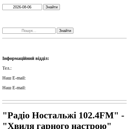
Знайти
Пошук матеріалів за словами
Знайти
Наші контакти:
Інформаційний відділ:
Тел.:
+38 (050) 233-69-11
Наш E-mail:
ttradio@ukr.net
Наш E-mail:
radio102.4fm@gmail.com
"Радіо Ностальжі 102.4FM" -
"Хвиля гарного настрою"