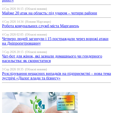
роботу
4 Сер 2026 16:15
(Обласні новини)
Майже 20 атак на область: під ударом – чотири райони
4 Сер 2026 14:34
(Новини Марганцю)
Робота комунальних служб міста Марганець
4 Сер 2026 02:05
(Обласні новини)
Четверо людей загинули і 15 постраждали через ворожі атаки
на Дніпропетровщину
3 Сер 2026 20:15
(Обласні новини)
Чат-бот для жінок, які зазнали домашнього чи гендерного
насильства: як скористатися
3 Сер 2026 18:35
(Обласні новини)
Розслідування нещасних випадків на підприємстві – нова тема
зустрічі «Діалог влади та бізнесу»