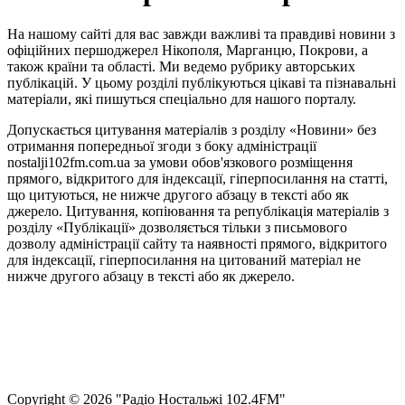
На нашому сайті для вас завжди важливі та правдиві новини з
офіційних першоджерел Нікополя, Марганцю, Покрови, а
також країни та області. Ми ведемо рубрику авторських
публікацій. У цьому розділі публікуються цікаві та пізнавальні
матеріали, які пишуться спеціально для нашого порталу.
Допускається цитування матеріалів з розділу «Новини» без
отримання попередньої згоди з боку адміністрації
nostalji102fm.com.ua за умови обов'язкового розміщення
прямого, відкритого для індексації, гіперпосилання на статті,
що цитуються, не нижче другого абзацу в тексті або як
джерело. Цитування, копіювання та републікація матеріалів з
розділу «Публікації» дозволяється тільки з письмового
дозволу адміністрації сайту та наявності прямого, відкритого
для індексації, гіперпосилання на цитований матеріал не
нижче другого абзацу в тексті або як джерело.
Правила користування сайтом та використання матеріалів
Політика конфіденційності та захисту персональних даних
Структура власності
Сopyright © 2026 "Радіо Ностальжі 102.4FM"