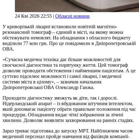
24 Кві 2026 22:55 |
Обласні новини
У криворізькій лікарні встановили новітній магнітно-
резонансний томограф – єдиний в місті, на якому можна
обстежувати немовлят. На обладнання з обласного бюджету
виділили 77 млн грн. Про це повідомили в Дніпропетровській
ОВА.
«Сучасна медична техніка дає більше можливостей для
своєчасної діагностики та порятунку життя. Цей томограф
дозволяє проводити обстеження і найменшим пацієнтам. А це
суттєво підсилює можливості і самої лікарні, і медичної
системи міста в цілому», – зазначив начальник
Дніпропетровської ОВА Олександр Ганжа.
Проходити діагностику зможуть як діти, так і дорослі.
Нідерландський апарат – із вбудованим штучним інтелектом,
який допомагає пацієнту обрати правильне положення під час
процедури. Обладнання видає чіткі зображення за лічені
хвилини. Дозволяє виявляти захворювання на ранніх стадіях.
Зараз триває підготовка до запуску МРТ. Найближчим часом
медичний персонал пройде навчання від фахівців компанії-