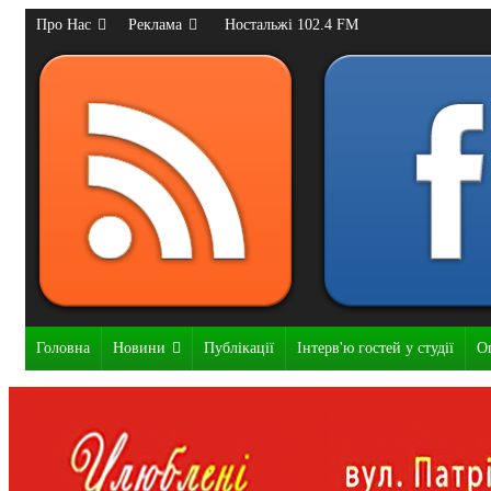
Про Нас
Реклама
Ностальжі 102.4 FM
Головна
Новини
Публікації
Інтерв'ю гостей у студії
О