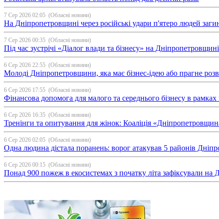
7 Сер 2026 02:05
(Обласні новини)
На Дніпропетровщині через російські удари п'ятеро людей загин
7 Сер 2026 00:35
(Обласні новини)
Під час зустрічі «Діалог влади та бізнесу» на Дніпропетровщи
6 Сер 2026 22:55
(Обласні новини)
Молоді Дніпропетровщини, яка має бізнес-ідею або прагне ро
6 Сер 2026 17:55
(Обласні новини)
Фінансова допомога для малого та середнього бізнесу в рамка
6 Сер 2026 16:35
(Обласні новини)
Тренінги та опитування для жінок: Коаліція «Дніпропетровщин
6 Сер 2026 02:05
(Обласні новини)
Одна людина дістала поранень: ворог атакував 5 районів Дні
6 Сер 2026 00:15
(Обласні новини)
Понад 900 пожеж в екосистемах з початку літа зафіксували на