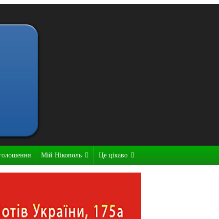
голошення
Мій Нікополь
Це цікаво