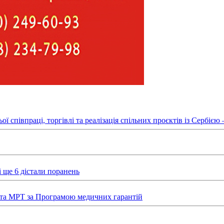
півпраці, торгівлі та реалізація спільних проєктів із Сербією – 
 ще 6 дістали поранень
та МРТ за Програмою медичних гарантій