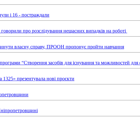
ули і 16 - постраждали
ні говорили про розслідування нещасних випадків на роботі
звинути власну справу, ПРООН пропонує пройти навчання
х програми “Створення засобів для існування та можливостей д
а 1325» презентувала нові проєкти
пропетровщини
 Дніпропетровщині