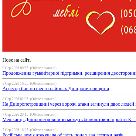
Нове на сайті
9 Сер 2026 00:55
(Обласні новини)
Продовження гуманітарної підтримки, розширення двосторонньої с
8 Сер 2026 16:05
(Обласні новини)
Агресор бив по шести районах Дніпропетровщини
8 Сер 2026 02:05
(Обласні новини)
На Дніпропетровщині через ворожі атаки загинули двоє людей і
7 Сер 2026 20:15
(Обласні новини)
Мешканці Дніпропетровщини можуть безкоштовно пройти КТ 
7 Сер 2026 16:25
(Обласні новини)
Російська армія атакувала область понад два десятки разів