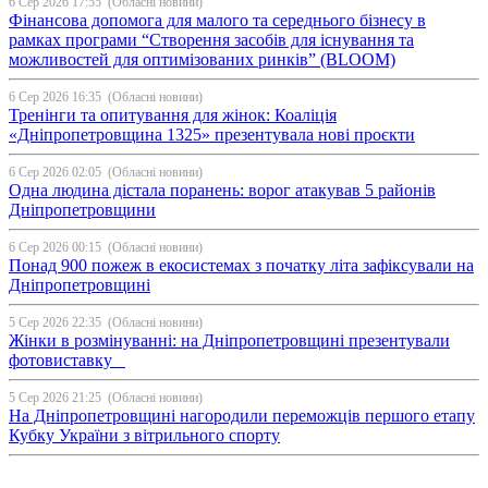
6 Сер 2026 17:55
(Обласні новини)
Фінансова допомога для малого та середнього бізнесу в
рамках програми “Створення засобів для існування та
можливостей для оптимізованих ринків” (BLOOM)
6 Сер 2026 16:35
(Обласні новини)
Тренінги та опитування для жінок: Коаліція
«Дніпропетровщина 1325» презентувала нові проєкти
6 Сер 2026 02:05
(Обласні новини)
Одна людина дістала поранень: ворог атакував 5 районів
Дніпропетровщини
6 Сер 2026 00:15
(Обласні новини)
Понад 900 пожеж в екосистемах з початку літа зафіксували на
Дніпропетровщині
5 Сер 2026 22:35
(Обласні новини)
Жінки в розмінуванні: на Дніпропетровщині презентували
фотовиставку
5 Сер 2026 21:25
(Обласні новини)
На Дніпропетровщині нагородили переможців першого етапу
Кубку України з вітрильного спорту