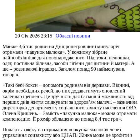
20 Січ 2026 23:15 |
Обласні новини
Майже 3,6 тис родин на Дніпропетровщині минулоріч
отримали «пакунок малюка». У кожному зібране
найнеобхідніше для новонародженого. Підгузки, пелюшки,
одяг, постільна білизна, засоби гігієни для дитини й матері. А
ще – розвиваючі іграшки. Загалом понад 90 найменувань
товарів.
«Такі бебі-бокси – допомога родинам від держави. Віднині,
окрім необхідних речей, до них додаватимуть оновлений
календар щеплень. Це зручність для батьків й можливість від
перших днів життя слідкувати за здоров’ям малечі, – зазначила
директорка департаменту соціального захисту населення ОВА
Олена Кришень. – Замість «пакунка малюка» можна отримати
компенсацію. Її розмір збільшено до понад 8,4 тис грн».
Подають заявку на отримання «пакунка малюка» через
управління соцзахисту або ЦНАП. Жінка може це зробити з