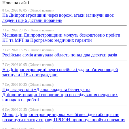
Нове на сайті
8 Сер 2026 02:05
(Обласні новини)
На Дніпропетровщині через ворожі атаки загинули двоє
людей і ще 6 дістали поранень
7 Сер 2026 20:15
(Обласні новини)
Мешканці Дніпропетровщини можуть безкоштовно пройти
КТ та МРТ за Програмою медичних гарантій
7 Сер 2026 16:25
(Обласні новини)
Російська армія атакувала область понад два десятки разів
7 Сер 2026 02:05
(Обласні новини)
На Дніпропетровщині через російські удари п'ятеро людей
загинули і 16 - постраждали
7 Сер 2026 00:35
(Обласні новини)
Під час зустрічі «Діалог влади та бізнесу» на
Дніпропетровщині говорили про розслідування нещасних
випадків на роботі
6 Сер 2026 22:55
(Обласні новини)
Молоді Дніпропетровщини, яка має бізнес-ідею або прагне
розвинути власну справу, ПРООН пропонує пройти навчання