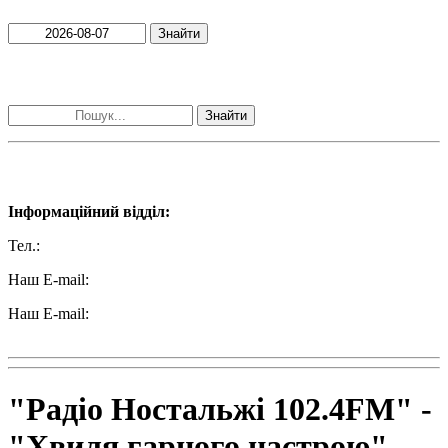
Знайти
Пошук матеріалів за словами
Знайти
Наші контакти:
Інформаційний відділ:
Тел.:
+38 (050) 233-69-11
Наш E-mail:
ttradio@ukr.net
Наш E-mail:
radio102.4fm@gmail.com
"Радіо Ностальжі 102.4FM" -
"Хвиля гарного настрою"