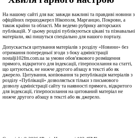
На нашому сайті для вас завжди важливі та правдиві новини з
офіційних першоджерел Нікополя, Марганцю, Покрови, а
також країни та області. Ми ведемо рубрику авторських
публікацій. У цьому розділі публікуються цікаві та пізнавальні
матеріали, які пишуться спеціально для нашого порталу.
Допускається цитування матеріалів з розділу «Новини» без
отримання попередньої згоди з боку адміністрації
nostalji102fm.com.ua за умови обов'язкового розміщення
прямого, відкритого для індексації, гіперпосилання на статті,
що цитуються, не нижче другого абзацу в тексті або як
джерело. Цитування, копіювання та републікація матеріалів з
розділу «Публікації» дозволяється тільки з письмового
дозволу адміністрації сайту та наявності прямого, відкритого
для індексації, гіперпосилання на цитований матеріал не
нижче другого абзацу в тексті або як джерело.
Правила користування сайтом та використання матеріалів
Політика конфіденційності та захисту персональних даних
Структура власності