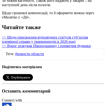
36 тижня вагітності. Також його надають у лікарні – на
наступний день після пологів.
Щодо грошової компенсації, то її оформити можна через
єМалятко у «Дії».
Читайте также
>> Щодо присвоєння відповідних статусів суб’єктам
племінної справи у тваринництві в 2026 році
>> Ворог атакував Нікопольщину і понівечив будинки
Теги:
#новости области
Поділитись матеріалом
Оставить комментарий
Connect with