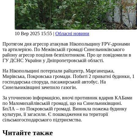
10 Вер 2025 15:55 |
Обласні новини
Протягом дня агресор атакував Нікопольщину FPV-дронами
та артилерією. По Межівській громаді Синельниківського
району агресор поцілив безпілотником. Про це повідомили в
ГУ ДСНС України у Дніпропетровській області.
На Нікопольщині потерпали райцентр, Марганецька,
Мирівська, Покровська громади. Побиті 2 приватні будинки, 1
господарська споруда, пасажирський автобус. На
Синельниківщині зачепило газогін.
За уточненою інформацією, вночі противник вдарив КАБами
по Маломихайлівській громаді, що на Синельниківщині.
БпЛА – по Покровській громаді. Виникла пожежа будинку
культури, її загасили. Є пошкодження на території
сільськогосподарського підтриємства.
Читайте также