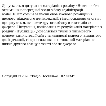
Допускається цитування матеріалів з розділу «Новини» без
отримання попередньої згоди з боку адміністрації
nostalji102fm.com.ua за умови обов'язкового розміщення
прямого, відкритого для індексації, гіперпосилання на статті,
що цитуються, не нижче другого абзацу в тексті або як
джерело. Цитування, копіювання та републікація матеріалів з
розділу «Публікації» дозволяється тільки з письмового
дозволу адміністрації сайту та наявності прямого, відкритого
для індексації, гіперпосилання на цитований матеріал не
нижче другого абзацу в тексті або як джерело.
Правила користування сайтом та використання матеріалів
Політика конфіденційності та захисту персональних даних
Структура власності
Сopyright © 2026 "Радіо Ностальжі 102.4FM"