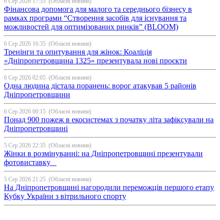
6 Сер 2026 17:55
(Обласні новини)
Фінансова допомога для малого та середнього бізнесу в
рамках програми “Створення засобів для існування та
можливостей для оптимізованих ринків” (BLOOM)
6 Сер 2026 16:35
(Обласні новини)
Тренінги та опитування для жінок: Коаліція
«Дніпропетровщина 1325» презентувала нові проєкти
6 Сер 2026 02:05
(Обласні новини)
Одна людина дістала поранень: ворог атакував 5 районів
Дніпропетровщини
6 Сер 2026 00:15
(Обласні новини)
Понад 900 пожеж в екосистемах з початку літа зафіксували на
Дніпропетровщині
5 Сер 2026 22:35
(Обласні новини)
Жінки в розмінуванні: на Дніпропетровщині презентували
фотовиставку
5 Сер 2026 21:25
(Обласні новини)
На Дніпропетровщині нагородили переможців першого етапу
Кубку України з вітрильного спорту