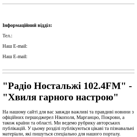
Наші контакти:
Інформаційний відділ:
Тел.:
+38 (050) 233-69-11
Наш E-mail:
ttradio@ukr.net
Наш E-mail:
radio102.4fm@gmail.com
"Радіо Ностальжі 102.4FM" -
"Хвиля гарного настрою"
На нашому сайті для вас завжди важливі та правдиві новини з
офіційних першоджерел Нікополя, Марганцю, Покрови, а
також країни та області. Ми ведемо рубрику авторських
публікацій. У цьому розділі публікуються цікаві та пізнавальні
матеріали, які пишуться спеціально для нашого порталу.