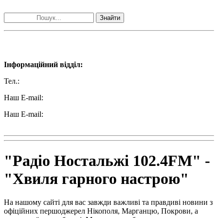
Знайти
Наші контакти:
Інформаційний відділ:
Тел.:
+38 (050) 233-69-11
Наш E-mail:
ttradio@ukr.net
Наш E-mail:
radio102.4fm@gmail.com
"Радіо Ностальжі 102.4FM" -
"Хвиля гарного настрою"
На нашому сайті для вас завжди важливі та правдиві новини з
офіційних першоджерел Нікополя, Марганцю, Покрови, а