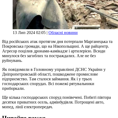
13 Лип 2024 02:05 |
Обласні новини
Від російських атак протягом дня потерпали Марганецька та
Покровська громади, що на Нікопольщині. А ще райцентр.
Агресор поцілив дронами-камікадзе і артилерією. Всюди
минулося без загиблих та постраждалих. Але не без
руйнувань.
Як повідомили в Головному управлінні ДСНС України у
Дніпропетровській області, пошкоджене промислове
підприємство. Там сталося займання. Як і у трьох
господарських спорудах. Всі пожежі рятувальники
приборкали.
Ще кілька господарських споруд понівечені. Побиті півтора
десятки приватних осель, адмінбудівля. Потрощені авто,
мопед, лінії електропередач.
Читайте также