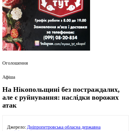
Оголошення
Афіша
На Нікопольщині без постраждалих,
але є руйнування: наслідки ворожих
атак
Джерело:
Дніпропетровська обласна державна