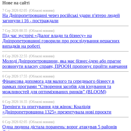
Нове на сайті
7 Сер 2026 02:05
(Обласні новини)
На Дніпропетровщині через російські удари п'ятеро людей
загинули і 16 - постраждали
7 Сер 2026 00:35
(Обласні новини)
Під час зустрічі «Діалог влади та бізнесу» на
Дніпропетровщині говорили про розслідування нещасних
випадків на роботі
6 Сер 2026 22:55
(Обласні новини)
Молоді Дніпропетровщини, яка має бізнес-ідею або прагне
розвинути власну справу, ПРООН пропонує пройти навчання
6 Сер 2026 17:55
(Обласні новини)
Фінансова допомога для малого та середнього бізнесу в
рамках програми “Створення засобів для існування та
можливостей для оптимізованих ринків” (BLOOM)
6 Сер 2026 16:35
(Обласні новини)
Тренінги та опитування для жінок: Коаліція
«Дніпропетровщина 1325» презентувала нові проєкти
6 Сер 2026 02:05
(Обласні новини)
Одна людина дістала поранень: ворог атакував 5 районів