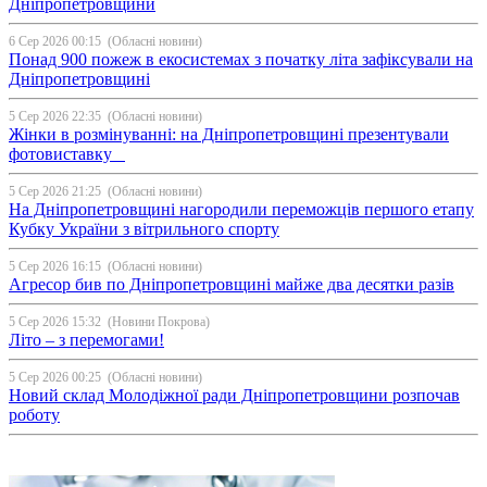
Дніпропетровщини
6 Сер 2026 00:15
(Обласні новини)
Понад 900 пожеж в екосистемах з початку літа зафіксували на
Дніпропетровщині
5 Сер 2026 22:35
(Обласні новини)
Жінки в розмінуванні: на Дніпропетровщині презентували
фотовиставку
5 Сер 2026 21:25
(Обласні новини)
На Дніпропетровщині нагородили переможців першого етапу
Кубку України з вітрильного спорту
5 Сер 2026 16:15
(Обласні новини)
Агресор бив по Дніпропетровщині майже два десятки разів
5 Сер 2026 15:32
(Новини Покрова)
Літо – з перемогами!
5 Сер 2026 00:25
(Обласні новини)
Новий склад Молодіжної ради Дніпропетровщини розпочав
роботу