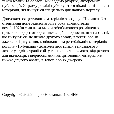
також країни та області. Ми ведемо рубрику авторських
публікацій. У цьому розділі публікуються цікаві та пізнавальні
матеріали, які пишуться спеціально для нашого порталу.
Допускається цитування матеріалів з розділу «Новини» без
отримання попередньої згоди з боку адміністрації
nostalji102fm.com.ua за умови обов'язкового розміщення
прямого, відкритого для індексації, гіперпосилання на статті,
що цитуються, не нижче другого абзацу в тексті або як
джерело. Цитування, копіювання та републікація матеріалів з
розділу «Публікації» дозволяється тільки з письмового
дозволу адміністрації сайту та наявності прямого, відкритого
для індексації, гіперпосилання на цитований матеріал не
нижче другого абзацу в тексті або як джерело.
Правила користування сайтом та використання матеріалів
Політика конфіденційності та захисту персональних даних
Структура власності
Сopyright © 2026 "Радіо Ностальжі 102.4FM"