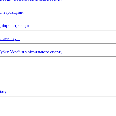
пропетровщини
 Дніпропетровщині
товиставку
бку України з вітрильного спорту
боту