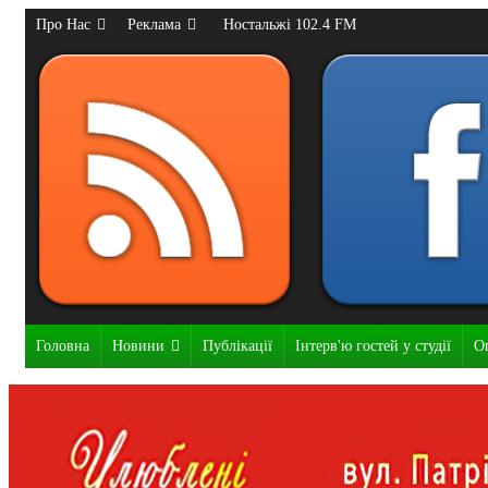
Про Нас
Реклама
Ностальжі 102.4 FM
Головна
Новини
Публікації
Інтерв'ю гостей у студії
О