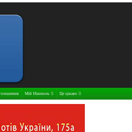
голошення
Мій Нікополь
Це цікаво