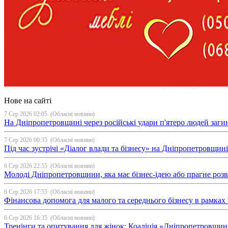
Нове на сайті
7 Сер 2026 02:05
(Обласні новини)
На Дніпропетровщині через російські удари п'ятеро людей загин
7 Сер 2026 00:35
(Обласні новини)
Під час зустрічі «Діалог влади та бізнесу» на Дніпропетровщи
6 Сер 2026 22:55
(Обласні новини)
Молоді Дніпропетровщини, яка має бізнес-ідею або прагне ро
6 Сер 2026 17:55
(Обласні новини)
Фінансова допомога для малого та середнього бізнесу в рамка
6 Сер 2026 16:35
(Обласні новини)
Тренінги та опитування для жінок: Коаліція «Дніпропетровщин