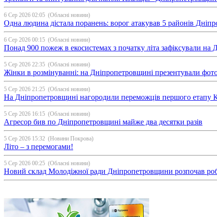
6 Сер 2026 02:05
(Обласні новини)
Одна людина дістала поранень: ворог атакував 5 районів Дні
6 Сер 2026 00:15
(Обласні новини)
Понад 900 пожеж в екосистемах з початку літа зафіксували на
5 Сер 2026 22:35
(Обласні новини)
Жінки в розмінуванні: на Дніпропетровщині презентували фо
5 Сер 2026 21:25
(Обласні новини)
На Дніпропетровщині нагородили переможців першого етапу Ку
5 Сер 2026 16:15
(Обласні новини)
Агресор бив по Дніпропетровщині майже два десятки разів
5 Сер 2026 15:32
(Новини Покрова)
Літо – з перемогами!
5 Сер 2026 00:25
(Обласні новини)
Новий склад Молодіжної ради Дніпропетровщини розпочав ро