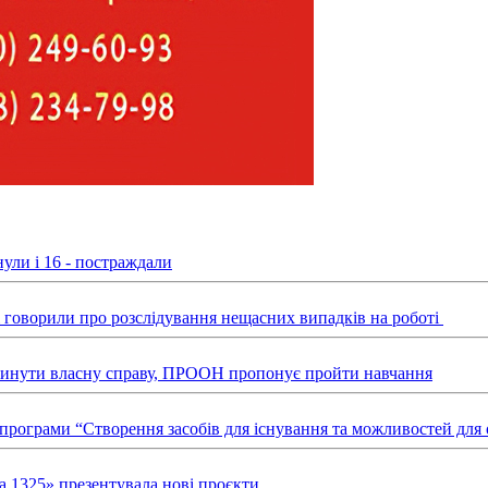
ули і 16 - постраждали
ні говорили про розслідування нещасних випадків на роботі
звинути власну справу, ПРООН пропонує пройти навчання
х програми “Створення засобів для існування та можливостей д
а 1325» презентувала нові проєкти