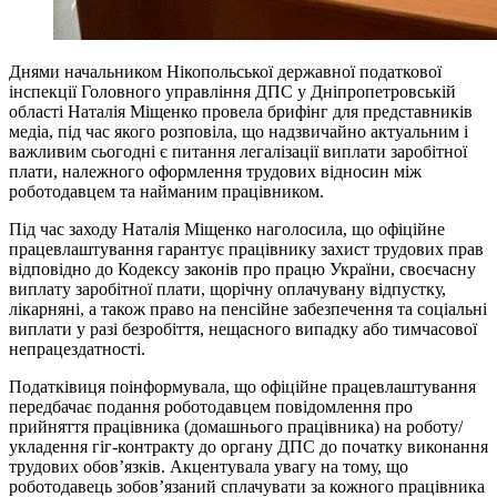
Днями начальником Нікопольської державної податкової
інспекції Головного управління ДПС у Дніпропетровській
області Наталія Міщенко провела брифінг для представників
медіа, під час якого розповіла, що надзвичайно актуальним і
важливим сьогодні є питання легалізації виплати заробітної
плати, належного оформлення трудових відносин між
роботодавцем та найманим працівником.
Під час заходу Наталія Міщенко наголосила, що офіційне
працевлаштування гарантує працівнику захист трудових прав
відповідно до Кодексу законів про працю України, своєчасну
виплату заробітної плати, щорічну оплачувану відпустку,
лікарняні, а також право на пенсійне забезпечення та соціальні
виплати у разі безробіття, нещасного випадку або тимчасової
непрацездатності.
Податківиця поінформувала, що офіційне працевлаштування
передбачає подання роботодавцем повідомлення про
прийняття працівника (домашнього працівника) на роботу/
укладення гіг-контракту до органу ДПС до початку виконання
трудових обов’язків. Акцентувала увагу на тому, що
роботодавець зобов’язаний сплачувати за кожного працівника