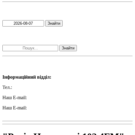
Пошук матеріалів за датою
Знайти
Пошук матеріалів за словами
Знайти
Наші контакти:
Інформаційний відділ:
Тел.:
+38 (050) 233-69-11
Наш E-mail:
ttradio@ukr.net
Наш E-mail:
radio102.4fm@gmail.com