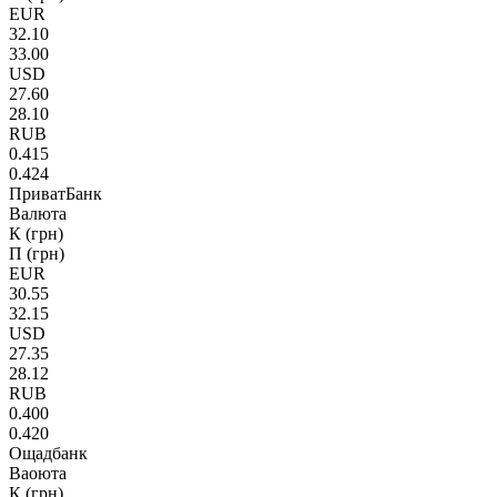
EUR
32.10
33.00
USD
27.60
28.10
RUB
0.415
0.424
ПриватБанк
Валюта
К (грн)
П (грн)
EUR
30.55
32.15
USD
27.35
28.12
RUB
0.400
0.420
Ощадбанк
Ваоюта
К (грн)