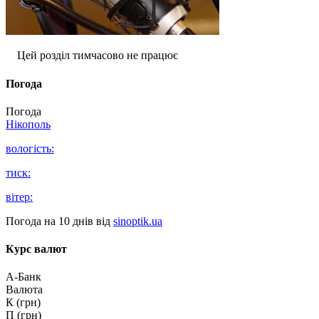
Цей розділ тимчасово не працює
Погода
Погода
Нікополь
вологість:
тиск:
вітер:
Погода на 10 днів від
sinoptik.ua
Курс валют
А-Банк
Валюта
К (грн)
П (грн)