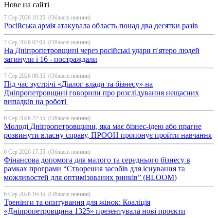
Нове на сайті
7 Сер 2026 16:25
(Обласні новини)
Російська армія атакувала область понад два десятки разів
7 Сер 2026 02:05
(Обласні новини)
На Дніпропетровщині через російські удари п'ятеро людей
загинули і 16 - постраждали
7 Сер 2026 00:35
(Обласні новини)
Під час зустрічі «Діалог влади та бізнесу» на
Дніпропетровщині говорили про розслідування нещасних
випадків на роботі
6 Сер 2026 22:55
(Обласні новини)
Молоді Дніпропетровщини, яка має бізнес-ідею або прагне
розвинути власну справу, ПРООН пропонує пройти навчання
6 Сер 2026 17:55
(Обласні новини)
Фінансова допомога для малого та середнього бізнесу в
рамках програми “Створення засобів для існування та
можливостей для оптимізованих ринків” (BLOOM)
6 Сер 2026 16:35
(Обласні новини)
Тренінги та опитування для жінок: Коаліція
«Дніпропетровщина 1325» презентувала нові проєкти