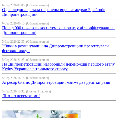
6 Сер 2026 02:05
(Обласні новини)
Одна людина дістала поранень: ворог атакував 5 районів
Дніпропетровщини
6 Сер 2026 00:15
(Обласні новини)
Понад 900 пожеж в екосистемах з початку літа зафіксували на
Дніпропетровщині
5 Сер 2026 22:35
(Обласні новини)
Жінки в розмінуванні: на Дніпропетровщині презентували
фотовиставку
5 Сер 2026 21:25
(Обласні новини)
На Дніпропетровщині нагородили переможців першого етапу
Кубку України з вітрильного спорту
5 Сер 2026 16:15
(Обласні новини)
Агресор бив по Дніпропетровщині майже два десятки разів
5 Сер 2026 15:32
(Новини Покрова)
Літо – з перемогами!