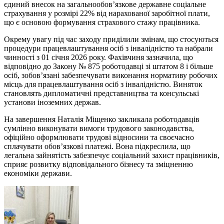
єдиний внесок на загальнообов’язкове державне соціальне
страхування у розмірі 22% від нарахованої заробітної плати,
що є основою формування страхового стажу працівника.
Окрему увагу під час заходу приділили змінам, що стосуються
процедури працевлаштування осіб з інвалідністю та набрали
чинності з 01 січня 2026 року. Фахівчиня зазначила, що
відповідно до Закону № 875 роботодавці зі штатом 8 і більше
осіб, зобов’язані забезпечувати виконання нормативу робочих
місць для працевлаштування осіб з інвалідністю. Виняток
становлять дипломатичні представництва та консульські
установи іноземних держав.
На завершення Наталія Міщенко закликала роботодавців
сумлінно виконувати вимоги трудового законодавства,
офіційно оформлювати трудові відносини та своєчасно
сплачувати обов’язкові платежі. Вона підкреслила, що
легальна зайнятість забезпечує соціальний захист працівників,
сприяє розвитку відповідального бізнесу та зміцненню
економіки держави.