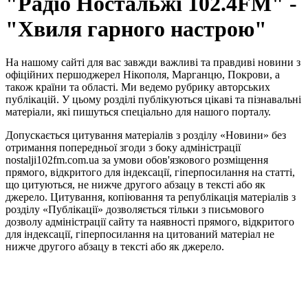
"Радіо Ностальжі 102.4FM" -
"Хвиля гарного настрою"
На нашому сайті для вас завжди важливі та правдиві новини з
офіційних першоджерел Нікополя, Марганцю, Покрови, а
також країни та області. Ми ведемо рубрику авторських
публікацій. У цьому розділі публікуються цікаві та пізнавальні
матеріали, які пишуться спеціально для нашого порталу.
Допускається цитування матеріалів з розділу «Новини» без
отримання попередньої згоди з боку адміністрації
nostalji102fm.com.ua за умови обов'язкового розміщення
прямого, відкритого для індексації, гіперпосилання на статті,
що цитуються, не нижче другого абзацу в тексті або як
джерело. Цитування, копіювання та републікація матеріалів з
розділу «Публікації» дозволяється тільки з письмового
дозволу адміністрації сайту та наявності прямого, відкритого
для індексації, гіперпосилання на цитований матеріал не
нижче другого абзацу в тексті або як джерело.
Правила користування сайтом та використання матеріалів
Політика конфіденційності та захисту персональних даних