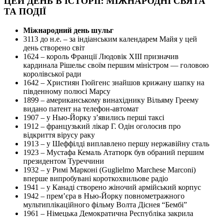
ЦЕЙ ДЕНЬ В ІСТОРІЇ: МІЖНАРОДНІ СВЯТА
ТА ПОДІЇ
Міжнародний день шульг
3113 до н.е. – за індіанським календарем Майя у цей
день створено світ
1624 – король Франції Людовік XIII призначив
кардинала Рішельє своїм першим міністром — головою
королівської ради
1642 – Християн Гюйгенс знайшов крижану шапку на
південному полюсі Марсу
1899 – американському винахіднику Вільяму Греему
видано патент на телефон-автомат
1907 – у Нью-Йорку з’явились перші таксі
1912 – французький лікар Г. Одін оголосив про
відкриття вірусу раку
1913 – у Шеффілді виплавлено першу нержавійну сталь
1923 – Мустафа Кемаль Ататюрк був обраний першим
президентом Туреччини
1932 – у Римі Марконі (Guglielmo Marchese Marconi)
вперше випробувані короткохвильове радіо
1941 – у Канаді створено жіночий армійський корпус
1942 – прем’єра в Нью-Йорку повнометражного
мультиплікаційного фільму Волта Діснея “Бембі”
1961 – Німецька Демократична Республіка закрила