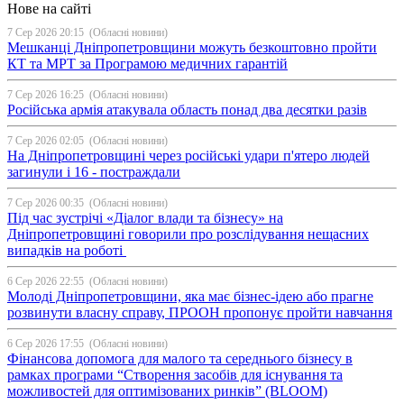
Нове на сайті
7 Сер 2026 20:15
(Обласні новини)
Мешканці Дніпропетровщини можуть безкоштовно пройти
КТ та МРТ за Програмою медичних гарантій
7 Сер 2026 16:25
(Обласні новини)
Російська армія атакувала область понад два десятки разів
7 Сер 2026 02:05
(Обласні новини)
На Дніпропетровщині через російські удари п'ятеро людей
загинули і 16 - постраждали
7 Сер 2026 00:35
(Обласні новини)
Під час зустрічі «Діалог влади та бізнесу» на
Дніпропетровщині говорили про розслідування нещасних
випадків на роботі
6 Сер 2026 22:55
(Обласні новини)
Молоді Дніпропетровщини, яка має бізнес-ідею або прагне
розвинути власну справу, ПРООН пропонує пройти навчання
6 Сер 2026 17:55
(Обласні новини)
Фінансова допомога для малого та середнього бізнесу в
рамках програми “Створення засобів для існування та
можливостей для оптимізованих ринків” (BLOOM)