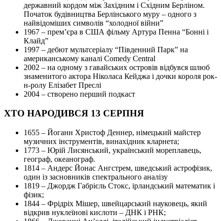
державний кордом між Західним і Східним Берліном.
Початок будівництва Берлінського муру – одного з
найвідоміших символів “холодної війни”
1967 – прем’єра в США фільму Артура Пенна “Бонні і
Клайд”
1997 – дебют мультсеріалу “Південний Парк” на
американському каналі Comedy Central
2002 – на одному з гавайських островів відбувся шлюб
знаменитого актора Ніколаса Кейджа і дочки короля рок-
н-ролу Елізабет Преслі
2004 – створено перший подкаст
ХТО НАРОДИВСЯ 13 СЕРПНЯ
1655 – Йоганн Христоф Деннер, німецький майстер
музичних інструментів, винахідник кларнета;
1773 – Юрій Лисянський, український мореплавець,
географ, океанограф.
1814 – Андерс Йонас Ангстрем, шведський астрофізик,
один із засновників спектрального аналізу
1819 – Джордж Габрієль Стокс, ірландський математик і
фізик;
1844 – Фрідріх Мішер, швейцарський науковець, який
відкрив нуклеїнові кислоти – ДНК і РНК;