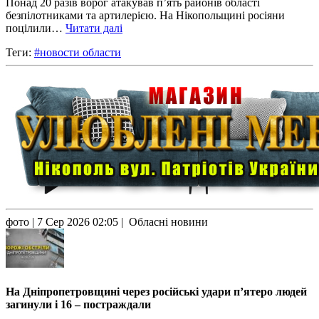
Понад 20 разів ворог атакував п’ять районів області
безпілотниками та артилерією. На Нікопольщині росіяни
поцілили…
Читати далі
Теги:
#новости области
фото
| 7 Сер 2026 02:05 | Обласні новини
На Дніпропетровщині через російські удари п’ятеро людей
загинули і 16 – постраждали