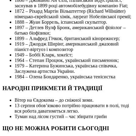
1866 – Джованні Ан’єллі, італійський індустріаліст,
заснував в 1899 році автомобілебудівну компанію Fiat;
1872 – Ріхард Мартін Вільштеттер (Richard Willstätter)
німецько-єврейський хімік, лауреат Нобелівської премії;
1888 – Жуан Боррель, іспанський скульптор.
1897 – Детлев Вулф Бронк, американський фізіолог –
батько біофізики;
1899 – Альфред Гічкок, британський кінорежисер;
1919 – Джордж Ширінг, американський джазовий
піаніст-віртуоз і композитор
1949 – Боббі Кларк, хокеїст;
1964 – Степан Процюк, український письменник;
1979 – Катерина Бужинська, українська співачка,
Заслужена артистка України.
1984 – Олена Бондаренко, українська тенісистка
НАРОДНІ ПРИКМЕТИ Й ТРАДИЦІЇ
Вітер на Євдокима – до сніжної зими.
13 серпня обов’язково потрібно працювати в полі, тоді
вся робота даватиметься легко.
Туман над лісом густий – час збирати гриби
ЩО НЕ МОЖНА РОБИТИ СЬОГОДНІ