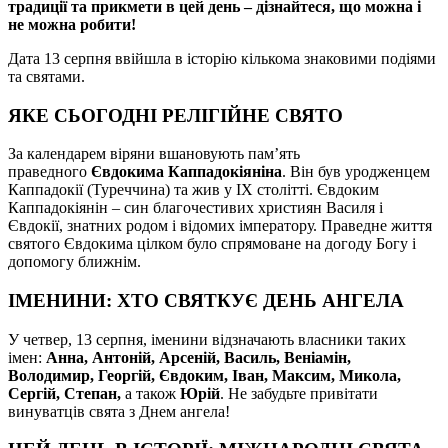
традиції та прикмети в цей день – дізнайтеся, що можна і
не можна робити!
Дата 13 серпня ввійшла в історію кількома знаковими подіями
та святами.
ЯКЕ СЬОГОДНІ РЕЛІГІЙНЕ СВЯТО
За календарем віряни вшановують пам’ять
праведного
Євдокима
Каппадокіяніна
. Він був уродженцем
Каппадокії (Туреччина) та жив у IX столітті. Євдоким
Каппадокіянін – син благочестивих християн Василя і
Євдокії, знатних родом і відомих імператору. Праведне життя
святого Євдокима цілком було спрямоване на догоду Богу і
допомогу ближнім.
ІМЕНИНИ: ХТО СВЯТКУЄ ДЕНЬ АНГЕЛА
У четвер, 13 серпня, іменини відзначають власники таких
імен:
Анна, Антоній, Арсеній, Василь, Веніамін,
Володимир, Георгій, Євдоким, Іван, Максим, Микола,
Сергій, Степан,
а також
Юрій
. Не забудьте привітати
винуватців свята з Днем ангела!