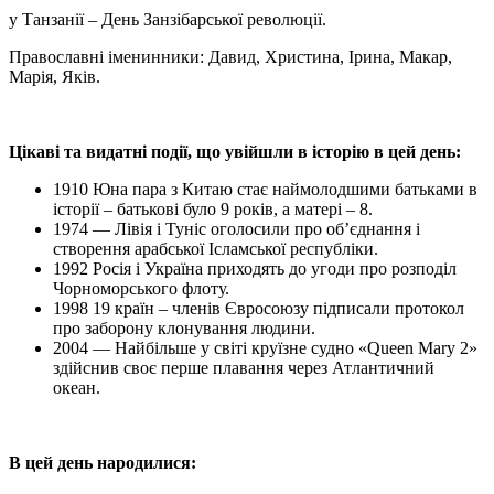
у Танзанії – День Занзібарської революції.
Православні іменинники: Давид, Христина, Ірина, Макар,
Марія, Яків.
Цікаві та видатні події, що увійшли в історію в цей день:
1910 Юна пара з Китаю стає наймолодшими батьками в
історії – батькові було 9 років, а матері – 8.
1974 — Лівія і Туніс оголосили про об’єднання і
створення арабської Ісламської республіки.
1992 Росія і Україна приходять до угоди про розподіл
Чорноморського флоту.
1998 19 країн – членів Євросоюзу підписали протокол
про заборону клонування людини.
2004 — Найбільше у світі круїзне судно «Queen Mary 2»
здійснив своє перше плавання через Атлантичний
океан.
В цей день народилися: