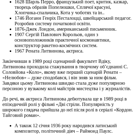
1628 Шарль Перро, французький поет, критик, казкар,
творець образів Попелюшки, Сплячої красуні,
Хлопчика-спальчика, Кота у чоботях та ін..
1746 Йоганн Генріх Песталоцці, швейцарський педагог.
Розробив систему початкової освіти.
1876-Джек Лондон, американський письменник.
1907 Сергій Павлович Корольов, один з
основоположників практичної космонавтики,
конструктор ракетно-космічних систем.
1967 Рената Литвинова, актриса.
Закінчивши в 1989 році сценарний факультет Вдіку,
Литвинова проходила стажування в творчому об’єднанні С.
Соловйова «Коло», якому вже перший сценарій Ренати –
«Нелюбов» – дуже сподобався, і він зняв за ним фільм.
Завдяки цьому Литвинова швидко стала дуже популярною
персоною у вузькому колі майстрів мистецтва і у журналістів.
До речі, як актриса Литвинова дебютувала ще в 1989 році в
епізодичній ролі у фільмі «Дві стріли. Популярність у
широкого глядача прийшла до неї після ролі в серіалі «Кордон.
Тайговий роман».
А також 12 січня 1936 року народився латиський
композитор, політичний діяч – Раймонд Паулс.