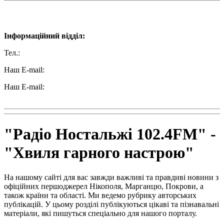
Наші контакти:
Інформаційний відділ:
Тел.:
+38 (050) 233-69-11
Наш E-mail:
ttradio@ukr.net
Наш E-mail:
radio102.4fm@gmail.com
"Радіо Ностальжі 102.4FM" -
"Хвиля гарного настрою"
На нашому сайті для вас завжди важливі та правдиві новини з
офіційних першоджерел Нікополя, Марганцю, Покрови, а
також країни та області. Ми ведемо рубрику авторських
публікацій. У цьому розділі публікуються цікаві та пізнавальні
матеріали, які пишуться спеціально для нашого порталу.