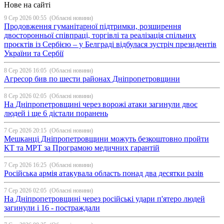
Нове на сайті
9 Сер 2026 00:55
(Обласні новини)
Продовження гуманітарної підтримки, розширення
двосторонньої співпраці, торгівлі та реалізація спільних
проєктів із Сербією – у Белграді відбулася зустріч президентів
України та Сербії
8 Сер 2026 16:05
(Обласні новини)
Агресор бив по шести районах Дніпропетровщини
8 Сер 2026 02:05
(Обласні новини)
На Дніпропетровщині через ворожі атаки загинули двоє
людей і ще 6 дістали поранень
7 Сер 2026 20:15
(Обласні новини)
Мешканці Дніпропетровщини можуть безкоштовно пройти
КТ та МРТ за Програмою медичних гарантій
7 Сер 2026 16:25
(Обласні новини)
Російська армія атакувала область понад два десятки разів
7 Сер 2026 02:05
(Обласні новини)
На Дніпропетровщині через російські удари п'ятеро людей
загинули і 16 - постраждали