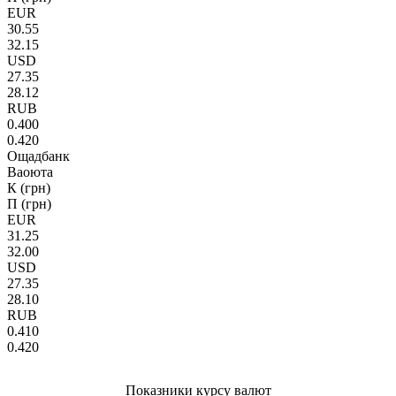
EUR
30.55
32.15
USD
27.35
28.12
RUB
0.400
0.420
Ощадбанк
Ваоюта
К (грн)
П (грн)
EUR
31.25
32.00
USD
27.35
28.10
RUB
0.410
0.420
Показники курсу валют