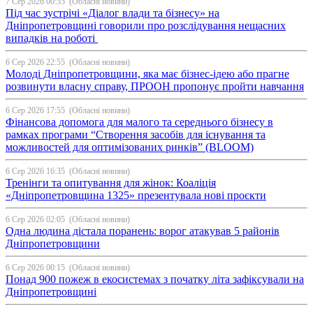
7 Сер 2026 00:35
(Обласні новини)
Під час зустрічі «Діалог влади та бізнесу» на
Дніпропетровщині говорили про розслідування нещасних
випадків на роботі
6 Сер 2026 22:55
(Обласні новини)
Молоді Дніпропетровщини, яка має бізнес-ідею або прагне
розвинути власну справу, ПРООН пропонує пройти навчання
6 Сер 2026 17:55
(Обласні новини)
Фінансова допомога для малого та середнього бізнесу в
рамках програми “Створення засобів для існування та
можливостей для оптимізованих ринків” (BLOOM)
6 Сер 2026 16:35
(Обласні новини)
Тренінги та опитування для жінок: Коаліція
«Дніпропетровщина 1325» презентувала нові проєкти
6 Сер 2026 02:05
(Обласні новини)
Одна людина дістала поранень: ворог атакував 5 районів
Дніпропетровщини
6 Сер 2026 00:15
(Обласні новини)
Понад 900 пожеж в екосистемах з початку літа зафіксували на
Дніпропетровщині